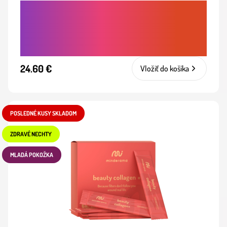
SPAĽOVAČ TUKOV - PODPORA
METABOLIZMU PRE ÚČINNÉ A ŠETRNÉ
CHUDNUTIE
24.60 €
Vložiť do košíka
POSLEDNÉ KUSY SKLADOM
ZDRAVÉ NECHTY
MLADÁ POKOŽKA