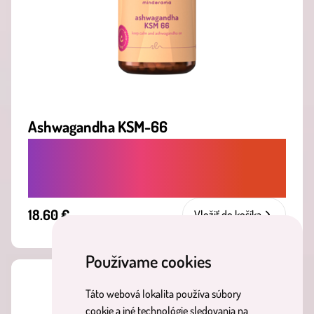
Ashwagandha KSM-66
ÚĽAVA OD STRESU, UVOĽNENIE MYSLE,
LEPŠÍ SPÁNOK A ZVLÁDANIE NAPÄTIA
18.60 €
Vložiť do košíka
Používame cookies
Táto webová lokalita používa súbory
cookie a iné technológie sledovania na