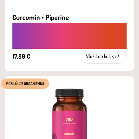
Curcumin + Piperine
PRIRODZENÁ OBRANA PROTI ZÁPALOM
A OSLABENEJ IMUNITE
17.80 €
Vložiť do košíka
POSILŇUJE ORGANIZMUS