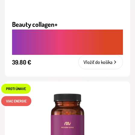
Beauty collagen+
KOLAGÉNOVÝ NÁPOJ PRE PLEŤ, VLASY
A NECHTY S OMLADZUJÚCIM EFEKTOM
39.80 €
Vložiť do košíka
PROTI ÚNAVE
VIAC ENERGIE