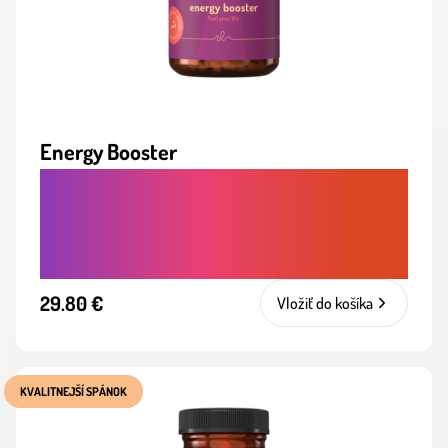
Energy Booster
STABILNÁ, PRÍRODNÁ ENERGIA PRE
TELO AJ MYSEĽ, BEZ VÝKYVOV A BEZ
KOFEÍNU
29.80 €
Vložiť do košíka
KVALITNEJŠÍ SPÁNOK