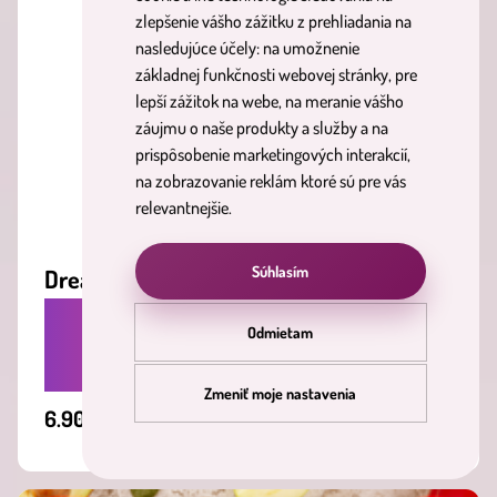
zlepšenie vášho zážitku z prehliadania na
nasledujúce účely:
na umožnenie
základnej funkčnosti webovej stránky
,
pre
lepší zážitok na webe
,
na meranie vášho
záujmu o naše produkty a služby a na
prispôsobenie marketingových interakcií
,
na zobrazovanie reklám ktoré sú pre vás
relevantnejšie
.
Súhlasím
Dream river
RUČNE VYROBENÁ SÓJOVÁ SVIEČKA S
Odmietam
UNIKÁTNOU VÔŇOU COTTON.
Zmeniť moje nastavenia
6.90 €
Vložiť do košíka