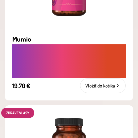
Mumio
POSILUJE IMUNITU, ZVYŠUJE
VÝKONNOST A PODPORUJE VITALITU I
KOSTI
19.70 €
Vložiť do košíka
ZDRAVÉ VLASY