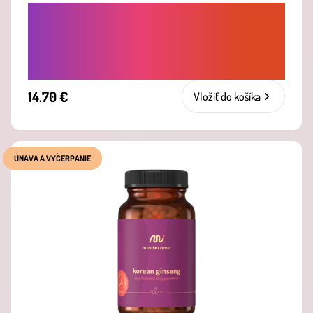
HORMONÁLNA ROVNOVÁHA NA
ZVÝŠENIE LIBIDA - PRÍRODNÉ
ADAPTOGÉNY PRE ŽENY AJ MUŽOV
14.70 €
Vložiť do košíka
ÚNAVA A VYČERPANIE