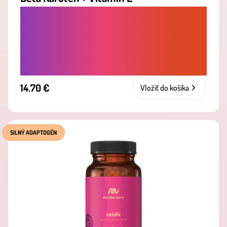
PRE ŽIARIVO OPÁLENÚ POKOŽKU A
ZDRAVÚ PLEŤ - SILNÝ ANTIOXIDANT,
KTORÝ PODPORUJE IMUNITU A CHRÁNI
TELO PRED OXIDAČNÝM STRESOM
14.70 €
Vložiť do košíka
SILNÝ ADAPTOGÉN