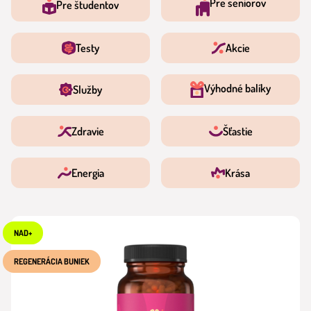
Pre seniorov
Pre študentov
Testy
Akcie
Výhodné balíky
Služby
Zdravie
Šťastie
Energia
Krása
NAD+
REGENERÁCIA BUNIEK