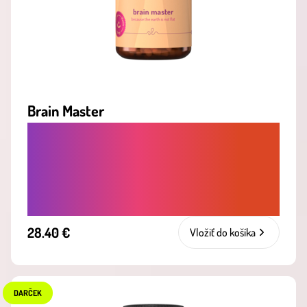
Brain Master
PRE LEPŠIU PAMÄŤ, SÚSTREDENIE A
MENTÁLNU SVIEŽOSŤ - NOOTROPIKÁ
NA PODPORU VÝKONU MOZGU A
JASNEJ MYSLE
28.40 €
Vložiť do košíka
DARČEK