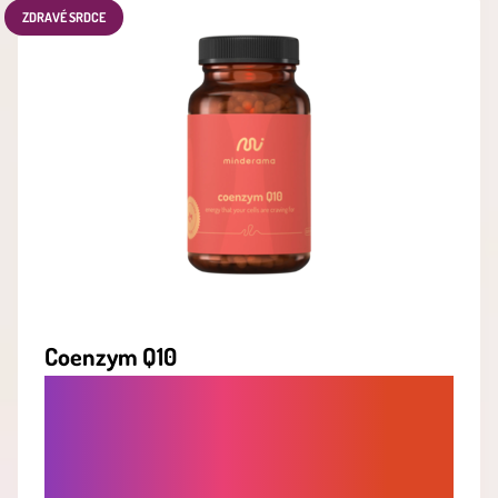
ZDRAVÉ SRDCE
Coenzym Q10
PRE SILNÉ SRDCE A ZDRAVÉ CIEVY -
PODPORA BUNKOVEJ ENERGIE A
OCHRANA CELÉHO
KARDIOVASKULÁRNEHO SYSTÉMU