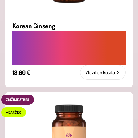
Korean Ginseng
PROTI ÚNAVE. ZVYŠUJE VITALITU,
VÝDRŽ A POMÁHA PRI ÚNAVE ČI
VYČERPANÍ
18.60 €
Vložiť do košíka
ZNIŽUJE STRES
+ DARČEK