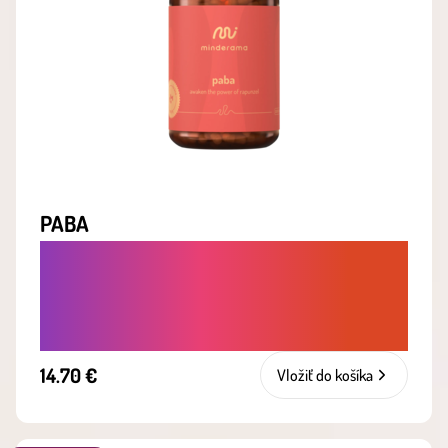
PABA
PROTI VYPADÁVANIU A LÁMAVOSTI
VLASOV. SILNEJŠIE, HUSTEJŠIE A
ZDRAVŠIE VLASY ZVNÚTRA
14.70 €
Vložiť do košíka