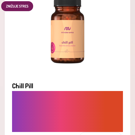
ZNIŽUJE STRES
Chill Pill
OKAMŽITÁ ÚĽAVA OD STRESU -
BYLINNÁ SYNERGIA PRE RÝCHLE
UPOKOJENIE, ZNÍŽENIE
PODRÁŽDENOSTI A NAPÄTIA