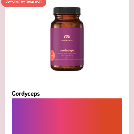
ZVÝŠENIE VYTRVALOSTI
Cordyceps
CORDYCEPS PRE VYTRVALOSŤ A SILU -
PRÍRODNÉ ADAPTOGÉNY NA PODPORU
ENERGIE, VÝKONU A CELKOVEJ
VITALITY