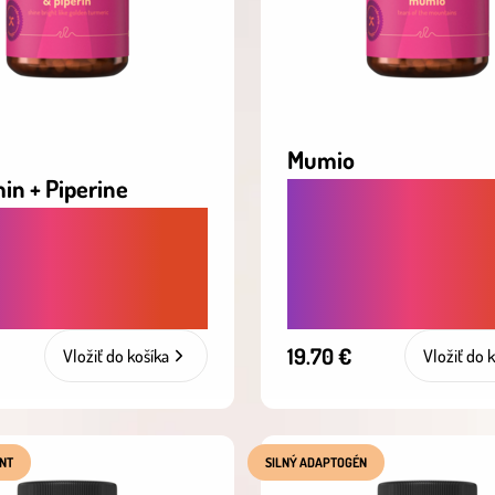
Mumio
in + Piperine
POSILUJE IMUNITU,
DZENÁ OBRANA
ZVYŠUJE VÝKONNO
 ZÁPALOM A
PODPORUJE VITALIT
ENEJ IMUNITE
KOSTI
19.70 €
Vložiť do košíka
Vložiť do 
ANT
SILNÝ ADAPTOGÉN