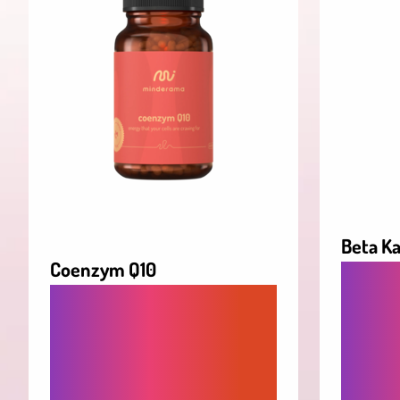
Beta Ka
Coenzym Q10
PRE Ž
PRE SILNÉ SRDCE A
POKOŽK
ZDRAVÉ CIEVY - PODPORA
SILNÝ 
BUNKOVEJ ENERGIE A
KTORÝ
OCHRANA CELÉHO
IMUNIT