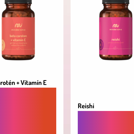
rotén + Vitamín E
IARIVO OPÁLENÚ
U A ZDRAVÚ PLEŤ -
Reishi
ANTIOXIDANT,
 PODPORUJE
ADAPTOGÉN, KTORÝ
U A CHRÁNI TELO
PODPORUJE ODOLN