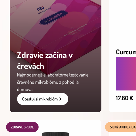
Curcum
Zdravie začína v
črevách
PRIRO
PROTI
Najmodernejšie laboratórne testovanie
OSLAB
črevného mikrobiómu z pohodlia
domova.
17.80 €
Otestuj si mikrobióm
ZDRAVÉ SRDCE
SILNÝ ANTIOXID