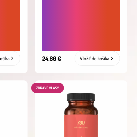
OKAMŽITÁ ÚĽAVA OD
STRESU - BYLINNÁ
Ť -
SYNERGIA PRE RÝCHLE
ODPORU
UPOKOJENIE, ZNÍŽENIE
ASNEJ
PODRÁŽDENOSTI A
NAPÄTIA
24.60 €
košíka
Vložiť do košíka
ZDRAVÉ VLASY