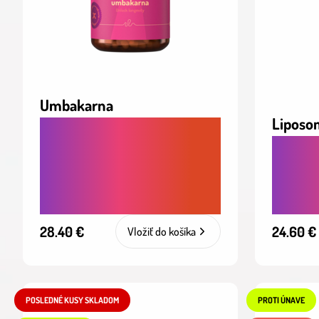
Umbakarna
Liposo
SPOMALENIE STARNUTIA.
PODPORA REGENERÁCIE
KOMPL
BUNIEK A ZDRAVÉHO
SILNEJ
STARNUTIA ZVNÚTRA
OBRAN
28.40 €
24.60 €
Vložiť do košíka
POSLEDNÉ KUSY SKLADOM
PROTI ÚNAVE