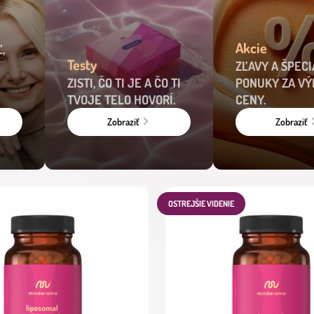
Akcie
,
Testy
ZĽAVY A ŠPEC
ZISTI, ČO TI JE A ČO TI
PONUKY ZA V
TVOJE TELO HOVORÍ.
CENY.
Zobraziť
Zobraziť
OSTREJŠIE VIDENIE