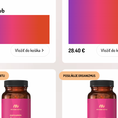
PRE LEPŠIU PAMÄŤ,
SÚSTREDENIE A
ub
MENTÁLNU SVIEŽOS
JUJE TRÁVENIE A
NOOTROPIKÁ NA P
A PRI NADÚVANÍ,
VÝKONU MOZGU A J
NE ČI ŤAŽOBE
MYSLE
28.40 €
Vložiť do košíka
Vložiť do 
ITU
POSILŇUJE ORGANIZMUS