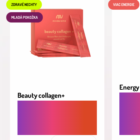
ZDRAVÉ NECHTY
VIAC ENERGIE
MLADÁ POKOŽKA
Energy
Beauty collagen+
STABI
KOLAGÉNOVÝ NÁPOJ PRE
ENERGI
PLEŤ, VLASY A NECHTY S
MYSEĽ,
OMLADZUJÚCIM EFEKTOM
BEZ K