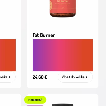
Fat Burner
SPAĽOVAČ TUKOV -
PODPORA METABOLIZMU
PRE ÚČINNÉ A ŠETRNÉ
CHUDNUTIE
24.60 €
košíka
Vložiť do košíka
PROBIOTIKÁ