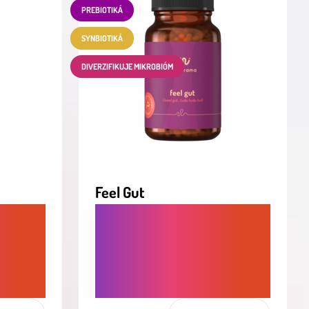
PREBIOTIKÁ
SYNBIOTIKÁ
DIVERZIFIKUJE MIKROBIÓM
Feel Gut
VANIE
PROBIOTIKÁ A PREBIOTIKÁ
V JEDNOM. DIVERZIFIKÁCIA
K BEZ
MIKROBIÓMU A ZDRAVIE
ČRIEV V JEDNEJ DÁVKE