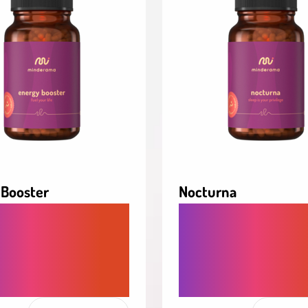
 Booster
Nocturna
LNÁ, PRÍRODNÁ
RÝCHLEJŠIE ZASPÁ
A PRE TELO AJ
A PRE ZDRAVÝ
 BEZ VÝKYVOV A
KVALITNEJŠÍ SPÁNO
OFEÍNU
ZÁVISLOSTI