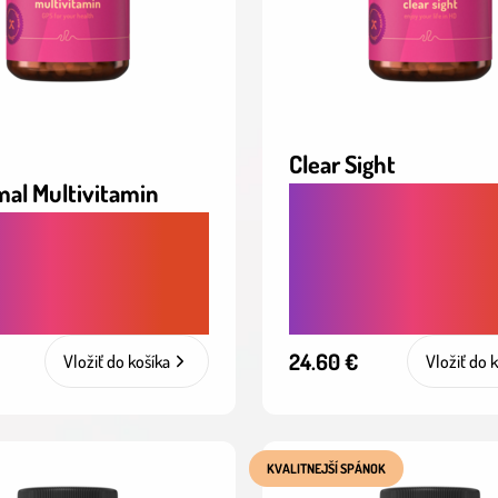
Clear Sight
mal Multivitamin
OCHRANA OČÍ A
EXNÉ VITAMÍNY PRE
PREVENCIA ÚNAVY,
ŠIU
MODRÉHO SVETLA A
YSCHOPNOSŤ
STARNUTIA ZRAKU
24.60 €
Vložiť do košíka
Vložiť do 
KVALITNEJŠÍ SPÁNOK