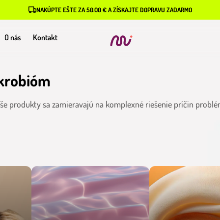
NAKÚPTE EŠTE ZA 50.00 € A ZÍSKAJTE DOPRAVU ZADARMO
O nás
Kontakt
ikrobióm
Naše produkty sa zamieravajú na komplexné riešenie príčin prob