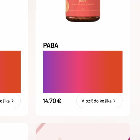
PABA
PROTI VYPADÁVANIU A
ST A
LÁMAVOSTI VLASOV.
U I
SILNEJŠIE, HUSTEJŠIE A
ZDRAVŠIE VLASY ZVNÚTRA
14.70 €
košíka
Vložiť do košíka