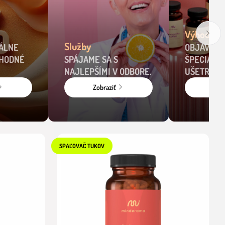
Výhodné b
Služby
IÁLNE
OBJAV NA
ÝHODNÉ
SPÁJAME SA S
ŠPECIÁLNE
NAJLEPŠÍMI V ODBORE.
UŠETRI.
Zobraziť
Zobr
SPAĽOVAČ TUKOV