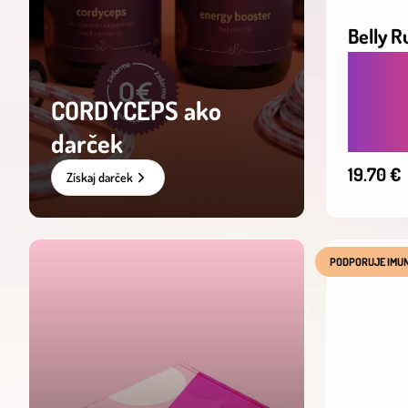
Belly R
UPOKO
POMÁH
CORDYCEPS ako
KYSELI
darček
19.70 €
Získaj darček
PODPORUJE IMUN