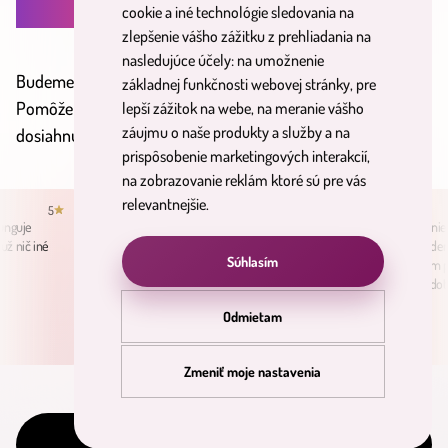
cookie a iné technológie sledovania na
zlepšenie vášho zážitku z prehliadania na
nasledujúce účely:
na umožnenie
Budeme sa pýtať viac ako tvoj lekár.
základnej funkčnosti webovej stránky
,
pre
Pomôžeme ti nájsť správnu cestu k
lepší zážitok na webe
,
na meranie vášho
záujmu o naše produkty a služby a na
dosiahnutiu tvojich cieľov a snov.
prispôsobenie marketingových interakcií
,
na zobrazovanie reklám ktoré sú pre vás
relevantnejšie
.
5
Dušan C.
5
Iveta B.
unguje
Bol som skeptický voči podobným
Vyskúšala som už ni
ž nič iné
službám, avšak minderama ma
produktov ale minde
Súhlasím
presvedčila a naozaj to funguje.
všetky hranice. Mám p
ktoré som užívala dot
nefungovali.
Odmietam
Zmeniť moje nastavenia
Začať cestu