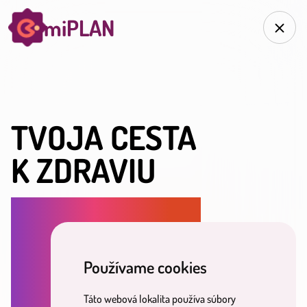
miPLAN
TVOJA CESTA
K ZDRAVIU
NA ZÁKLADE TVOJICH
ODPOVEDÍ TI PRIPRAVÍME
Používame cookies
PERSONALIZOVANÝ PLÁN.
Táto webová lokalita používa súbory