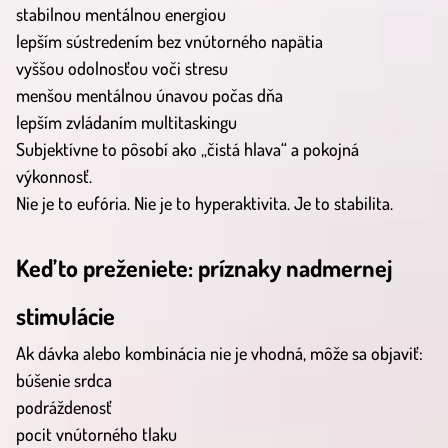
stabilnou mentálnou energiou
lepším sústredením bez vnútorného napätia
vyššou odolnosťou voči stresu
menšou mentálnou únavou počas dňa
lepším zvládaním multitaskingu
Subjektívne to pôsobí ako „čistá hlava“ a pokojná
výkonnosť.
Nie je to eufória. Nie je to hyperaktivita. Je to stabilita.
Keď to preženiete: príznaky nadmernej
stimulácie
Ak dávka alebo kombinácia nie je vhodná, môže sa objaviť:
búšenie srdca
podráždenosť
pocit vnútorného tlaku