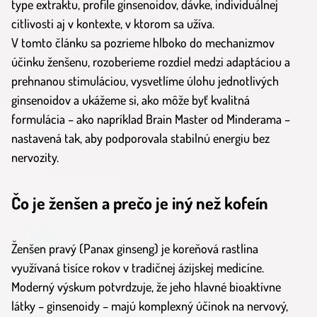
type extraktu, profile ginsenoidov, dávke, individuálnej
citlivosti aj v kontexte, v ktorom sa užíva.
V tomto článku sa pozrieme hlboko do mechanizmov
účinku ženšenu, rozoberieme rozdiel medzi adaptáciou a
prehnanou stimuláciou, vysvetlíme úlohu jednotlivých
ginsenoidov a ukážeme si, ako môže byť kvalitná
formulácia – ako napríklad Brain Master od Minderama –
nastavená tak, aby podporovala stabilnú energiu bez
nervozity.
Čo je ženšen a prečo je iný než kofeín
Ženšen pravý (Panax ginseng) je koreňová rastlina
využívaná tisíce rokov v tradičnej ázijskej medicíne.
Moderný výskum potvrdzuje, že jeho hlavné bioaktívne
látky – ginsenoidy – majú komplexný účinok na nervový,