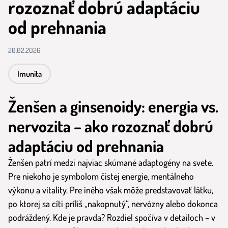
rozoznať dobrú adaptáciu
od prehnania
20.02.2026
Imunita
Ženšen a ginsenoidy: energia vs.
nervozita – ako rozoznať dobrú
adaptáciu od prehnania
Ženšen patrí medzi najviac skúmané adaptogény na svete.
Pre niekoho je symbolom čistej energie, mentálneho
výkonu a vitality. Pre iného však môže predstavovať látku,
po ktorej sa cíti príliš „nakopnutý“, nervózny alebo dokonca
podráždený. Kde je pravda? Rozdiel spočíva v detailoch – v