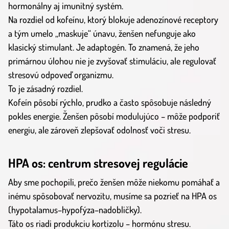
hormonálny aj imunitný systém.
Na rozdiel od kofeínu, ktorý blokuje adenozínové receptory
a tým umelo „maskuje“ únavu, ženšen nefunguje ako
klasický stimulant. Je adaptogén. To znamená, že jeho
primárnou úlohou nie je zvyšovať stimuláciu, ale regulovať
stresovú odpoveď organizmu.
To je zásadný rozdiel.
Kofeín pôsobí rýchlo, prudko a často spôsobuje následný
pokles energie. Ženšen pôsobí modulujúco – môže podporiť
energiu, ale zároveň zlepšovať odolnosť voči stresu.
HPA os: centrum stresovej regulácie
Aby sme pochopili, prečo ženšen môže niekomu pomáhať a
inému spôsobovať nervozitu, musíme sa pozrieť na HPA os
(hypotalamus–hypofýza–nadobličky).
Táto os riadi produkciu kortizolu – hormónu stresu.