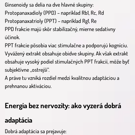
Ginsenoidy sa delia na dve hlavné skupiny:
Protopanaxadioly (PPD) – napríklad Rb1, Rc, Rd
Protopanaxatrioly (PPT) – napríklad Rg1, Re
PPD frakcie majú skôr stabilizačný, mierne sedatívny
účinok.
PPT frakcie pôsobia viac stimulačne a podporujú kogníciu.
Vyvážený extrakt obsahuje obidve skupiny. Ak však extrakt
obsahuje vysoký podiel stimulačných PPT frakcií, môže byť
subjektívne „ostrejší“.
A práve tu vzniká rozdiel medzi kvalitnou adaptáciou a
prehnanou aktiváciou.
Energia bez nervozity: ako vyzerá dobrá
adaptácia
Dobrá adaptácia sa prejavuje: