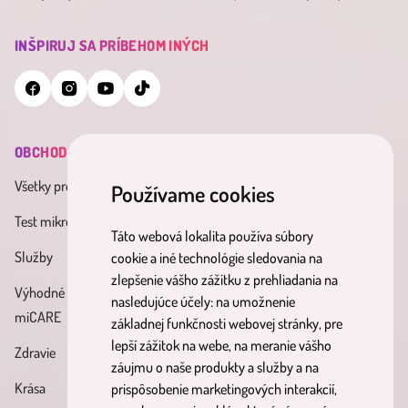
INŠPIRUJ SA PRÍBEHOM INÝCH
OBCHOD
INFORMÁCIE
MINDERAMA
Všetky produkty
Všeobecné obchodné
O nás
Používame cookies
podmienky
Test mikrobiómu
Kontakt
Táto webová lokalita používa súbory
Zásady spracúvania osobných
Služby
Účinné látky
cookie a iné technológie sledovania na
údajov
zlepšenie vášho zážitku z prehliadania na
Výhodné balíky
Blog
nasledujúce účely:
na umožnenie
Reklamačný poriadok
miCARE
základnej funkčnosti webovej stránky
,
pre
Partnerský
Poučenie o právach
lepší zážitok na webe
,
na meranie vášho
Zdravie
program
dotknutých osôb
záujmu o naše produkty a služby a na
Krása
prispôsobenie marketingových interakcií
,
Formulár na odstúpenie od