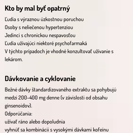
Kto by mal byť opatrný
Ľudia s výraznou úzkostnou poruchou
Osoby s neliečenou hypertenziou
Jedinci s chronickou nespavosťou
Ľudia užívajúci niektoré psychofarmaká
V týchto prípadoch je vhodné konzultovať užívanie s
lekárom.
Dávkovanie a cyklovanie
Bežné dávky štandardizovaného extraktu sa pohybujú
medzi 200–400 mg denne (v závislosti od obsahu
ginsenoidov).
Odporúčania:
užívať ráno alebo dopoludnia
vyhnúť sa kombinácii s vysokými dávkami kofeínu