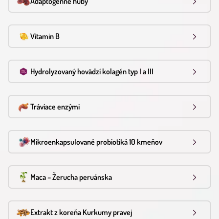
Adaptogénne huby
Vitamin B
Hydrolyzovaný hovädzí kolagén typ I a III
Tráviace enzými
Mikroenkapsulované probiotiká 10 kmeňov
Maca – Žerucha peruánska
Extrakt z koreňa Kurkumy pravej