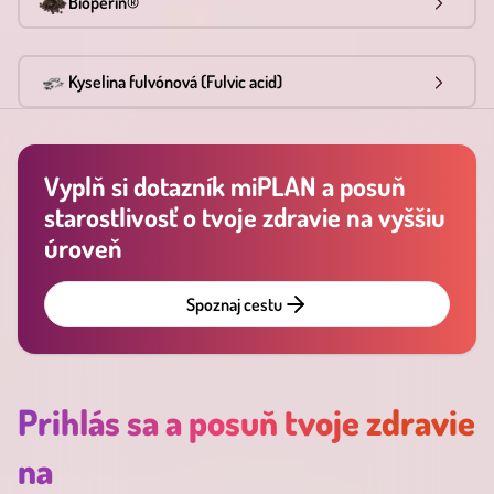
Bioperín®
Kyselina fulvónová (Fulvic acid)
Vyplň si dotazník miPLAN a posuň
starostlivosť o tvoje zdravie na vyššiu
úroveň
Spoznaj cestu
Prihlás sa a posuň tvoje zdravie
na