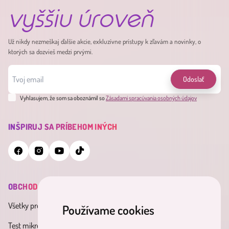
vyššiu úroveň
Už nikdy nezmeškaj ďalšie akcie, exkluzívne prístupy k zľavám a novinky, o
ktorých sa dozvieš medzi prvými.
Odoslať
Vyhlasujem, že som sa oboznámil so
Zásadami spracúvania osobných údajov
INŠPIRUJ SA PRÍBEHOM INÝCH
OBCHOD
INFORMÁCIE
MINDERAMA
Všetky produkty
Všeobecné obchodné
O nás
Používame cookies
podmienky
Test mikrobiómu
Kontakt