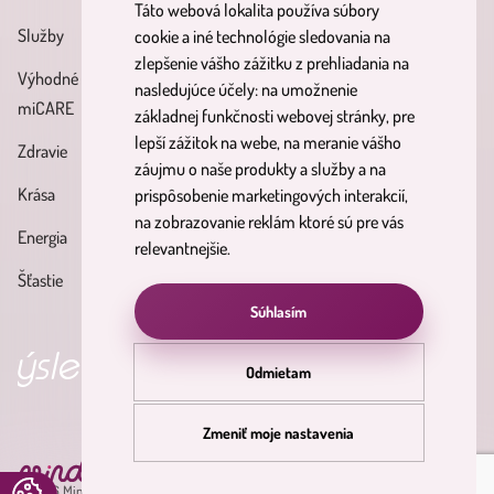
Táto webová lokalita používa súbory
Zásady spracúvania osobných
Služby
Účinné látky
cookie a iné technológie sledovania na
údajov
zlepšenie vášho zážitku z prehliadania na
Výhodné balíky
Blog
nasledujúce účely:
na umožnenie
Reklamačný poriadok
miCARE
základnej funkčnosti webovej stránky
,
pre
Partnerský
Poučenie o právach
lepší zážitok na webe
,
na meranie vášho
Zdravie
program
dotknutých osôb
záujmu o naše produkty a služby a na
Krása
prispôsobenie marketingových interakcií
,
Formulár na odstúpenie od
na zobrazovanie reklám ktoré sú pre vás
Energia
zmluvy
relevantnejšie
.
Šťastie
Súhlasím
edky
objav svoju nirvánu
p
Odmietam
Zmeniť moje nastavenia
pdate
© 2026 Minderama. Všetky práva vyhradené.