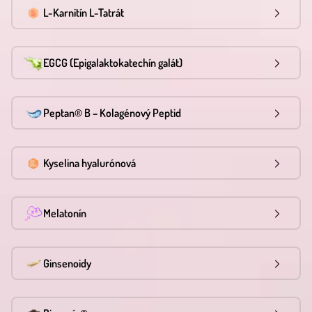
L-Karnitín L-Tatrát
EGCG (Epigalaktokatechín galát)
Peptan® B – Kolagénový Peptid
Kyselina hyalurónová
Melatonín
Ginsenoidy