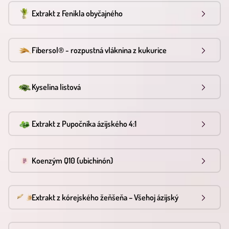
Extrakt z Fenikla obyčajného
Fibersol® - rozpustná vláknina z kukurice
Kyselina listová
Extrakt z Pupočníka ázijského 4:1
Koenzým Q10 (ubichinón)
Extrakt z kórejského žeňšeňa – Všehoj ázijský