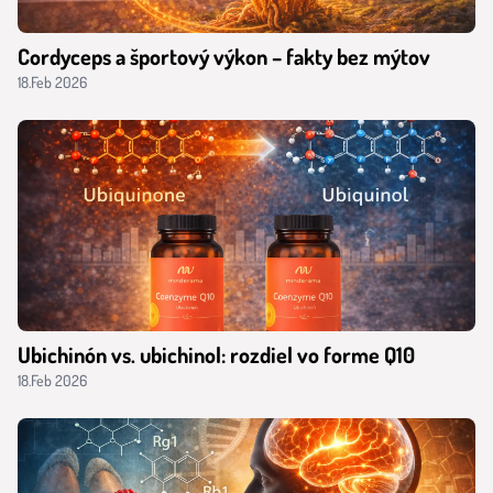
Cordyceps a športový výkon – fakty bez mýtov
18.Feb 2026
Ubichinón vs. ubichinol: rozdiel vo forme Q10
18.Feb 2026