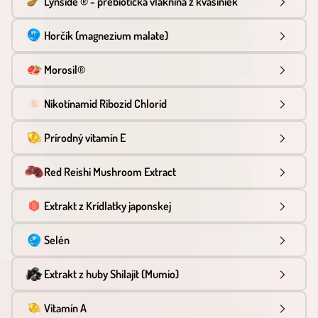
Lynside ® - prebiotická vláknina z kvasiniek
Horčík (magnezium malate)
Morosil®
Nikotínamid Ribozid Chlorid
Prírodný vitamín E
Red Reishi Mushroom Extract
Extrakt z Krídlatky japonskej
Selén
Extrakt z huby Shilajit (Mumio)
Vitamín A