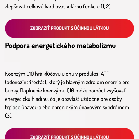
zlepšovať celkovú kardiovaskulárnu funkciu (1, 2).
Podpora energetického metabolizmu
Koenzým Q10 hrá kľúčovú úlohu v produkcii ATP
(adenozíntrifosfát), ktorý je hlavným zdrojom energie pre
bunky. Doplnenie koenzýmu Q10 môže pomôcť zvyšovať
energetickú hladinu, čo je obzvlášť užitočné pre osoby
trpiace únavou alebo chronickým únavovým syndrómom
(3).