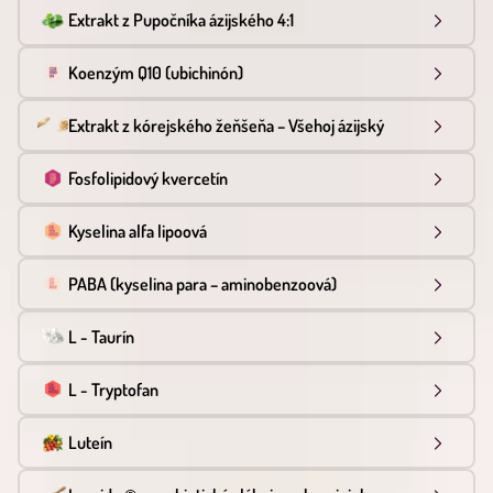
Extrakt z Pupočníka ázijského 4:1
Koenzým Q10 (ubichinón)
Extrakt z kórejského žeňšeňa – Všehoj ázijský
Fosfolipidový kvercetín
Kyselina alfa lipoová
PABA (kyselina para – aminobenzoová)
L - Taurín
L - Tryptofan
Luteín