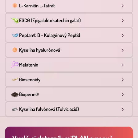
L-Karnitín L-Tatrát
EGCG (Epigalaktokatechín galát)
Peptan® B – Kolagénový Peptid
Kyselina hyalurónová
Melatonín
Ginsenoidy
Bioperín®
Kyselina fulvónová (Fulvic acid)