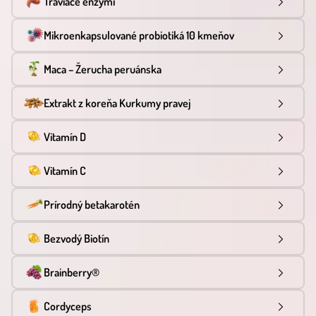
Tráviace enzými
Mikroenkapsulované probiotiká 10 kmeňov
Maca – Žerucha peruánska
Extrakt z koreňa Kurkumy pravej
Vitamín D
Vitamín C
Prírodný betakarotén
Bezvodý Biotín
Brainberry®
Cordyceps