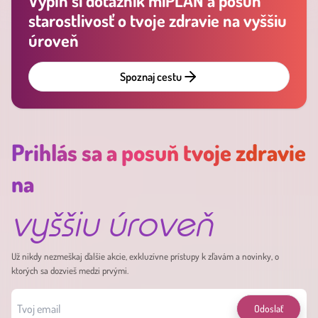
Vyplň si dotazník miPLAN a posuň
starostlivosť o tvoje zdravie na vyššiu
úroveň
Spoznaj cestu
Prihlás sa a posuň tvoje zdravie
na
vyššiu úroveň
Už nikdy nezmeškaj ďalšie akcie, exkluzívne prístupy k zľavám a novinky, o
ktorých sa dozvieš medzi prvými.
Odoslať