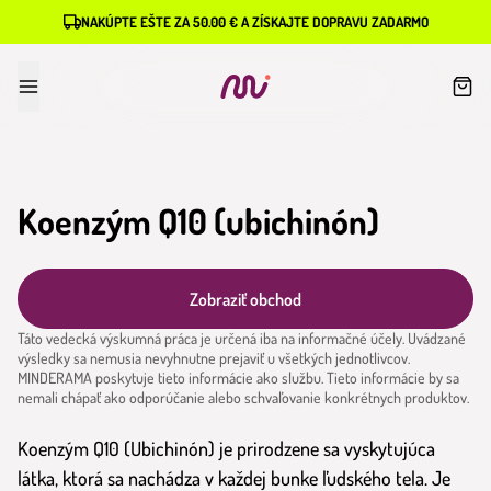
NAKÚPTE EŠTE ZA 50.00 € A ZÍSKAJTE DOPRAVU ZADARMO
Koenzým Q10 (ubichinón)
Zobraziť obchod
Táto vedecká výskumná práca je určená iba na informačné účely. Uvádzané
výsledky sa nemusia nevyhnutne prejaviť u všetkých jednotlivcov.
MINDERAMA poskytuje tieto informácie ako službu. Tieto informácie by sa
nemali chápať ako odporúčanie alebo schvaľovanie konkrétnych produktov.
Koenzým Q10 (Ubichinón) je prirodzene sa vyskytujúca
látka, ktorá sa nachádza v každej bunke ľudského tela. Je