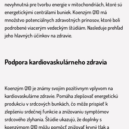
nevyhnutná pre tvorbu energie v mitochondriách, ktoré sú
energetickými centrálami buniek. Koenzým Q10 má
množstvo potenciálnych zdravotných prínosov, ktoré boli
podrobené viacerým vedeckým štúdiám. Nasleduje prehľad
jeho hlavných účinkov na zdravie.
Podpora kardiovaskulárneho zdravia
Koenzým Q10 je známy svojím pozitívnym vplyvom na
kardiovaskulárne zdravie. Pomáha zlepšovať energetickú
produkciu v srdcových bunkách, čo môže prispieť k
zlepšeniu srdečnej funkcie a znižovaniu symptómov
srdcového zlyhania. Štúdie ukazujú, že doplnky s
koenzýmom Q10 môžu pomôcť znižovať krvný tlak a