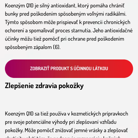
Koenzým Q10 je silný antioxidant, ktorý pomáha chrániť
bunky pred poškodením spôsobeným voľnými radikálmi.
Týmto spôsobom môže prispievať k prevencii chronických
ochorení a spomaľovať proces starnutia. Jeho antioxidačné
účinky môžu tiež pomôcť pri ochrane pred poškodením
spôsobeným zápalom (6).
Zlepšenie zdravia pokožky
Koenzým Q10 sa tiež používa v kozmetických prípravkoch
pre svoje potenciálne výhody pri zlepšovaní vzhľadu
pokožky. Môže pomôcť znižovať jemné vrásky a zlepšovať