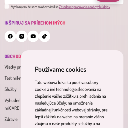
Vyhlasujem, že som sa oboznámil so
Zásadami spracúvania osobných údajov
INŠPIRUJ SA PRÍBEHOM INÝCH
OBCHOD
INFORMÁCIE
MINDERAMA
Všetky produkty
Všeobecné obchodné
O nás
Používame cookies
podmienky
Test mikrobiómu
Kontakt
Táto webová lokalita používa súbory
Zásady spracúvania osobných
Služby
Účinné látky
cookie a iné technológie sledovania na
údajov
zlepšenie vášho zážitku z prehliadania na
Výhodné balíky
Blog
nasledujúce účely:
na umožnenie
Reklamačný poriadok
miCARE
základnej funkčnosti webovej stránky
,
pre
Partnerský
Poučenie o právach
lepší zážitok na webe
,
na meranie vášho
Zdravie
program
dotknutých osôb
záujmu o naše produkty a služby a na