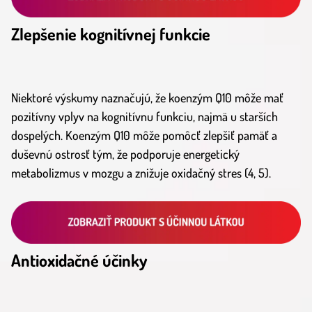
Zlepšenie kognitívnej funkcie
Niektoré výskumy naznačujú, že koenzým Q10 môže mať
pozitívny vplyv na kognitívnu funkciu, najmä u starších
dospelých. Koenzým Q10 môže pomôcť zlepšiť pamäť a
duševnú ostrosť tým, že podporuje energetický
metabolizmus v mozgu a znižuje oxidačný stres (4, 5).
Antioxidačné účinky