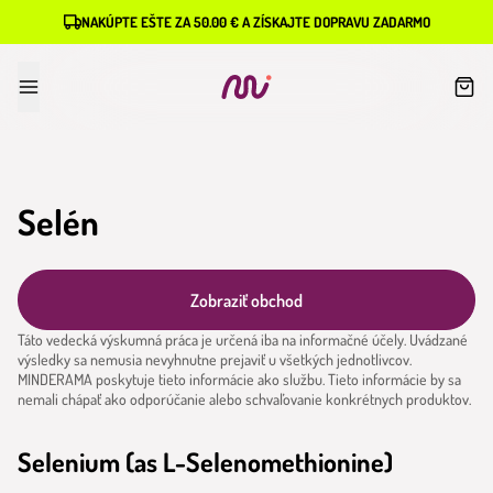
NAKÚPTE EŠTE ZA 50.00 € A ZÍSKAJTE DOPRAVU ZADARMO
Selén
Zobraziť obchod
Táto vedecká výskumná práca je určená iba na informačné účely. Uvádzané
výsledky sa nemusia nevyhnutne prejaviť u všetkých jednotlivcov.
MINDERAMA poskytuje tieto informácie ako službu. Tieto informácie by sa
nemali chápať ako odporúčanie alebo schvaľovanie konkrétnych produktov.
Selenium (as L-Selenomethionine)