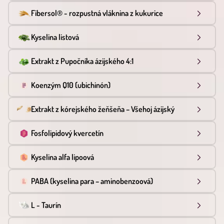
Fibersol® - rozpustná vláknina z kukurice
Kyselina listová
Extrakt z Pupočníka ázijského 4:1
Koenzým Q10 (ubichinón)
Extrakt z kórejského žeňšeňa – Všehoj ázijský
Fosfolipidový kvercetín
Kyselina alfa lipoová
PABA (kyselina para – aminobenzoová)
L - Taurín