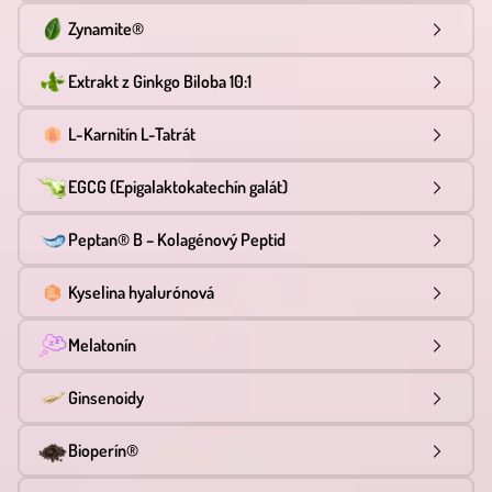
Zynamite®
Extrakt z Ginkgo Biloba 10:1
L-Karnitín L-Tatrát
EGCG (Epigalaktokatechín galát)
Peptan® B – Kolagénový Peptid
Kyselina hyalurónová
Melatonín
Ginsenoidy
Bioperín®