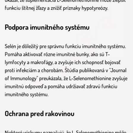
funkciu štítnej žľazy a znížiť príznaky hypotyreózy.
Podpora imunitného systému
Selén je dôležitý pre správnu funkciu imunitného systému.
Pomáha aktivovať rôzne imunitné bunky, ako sú T-
lymfocyty a makrofágy, a zvyšuje ich schopnosť bojovať
proti infekciám a chorobám. Štúdia publikovaná v "Journal
of Immunology" preukázala, že L-Selenomethionine zvyšuje
imunitnú odpoveď a pomáha udržiavať zdravú funkciu
imunitného systému.
Ochrana pred rakovinou
Niektoré výskumy naznačujú, že L-Selenomethionine môže