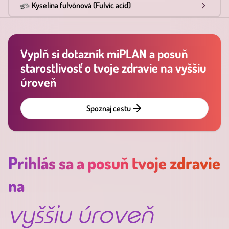
Kyselina fulvónová (Fulvic acid)
Vyplň si dotazník miPLAN a posuň
starostlivosť o tvoje zdravie na vyššiu
úroveň
Spoznaj cestu
Prihlás sa a posuň tvoje zdravie
na
vyššiu úroveň