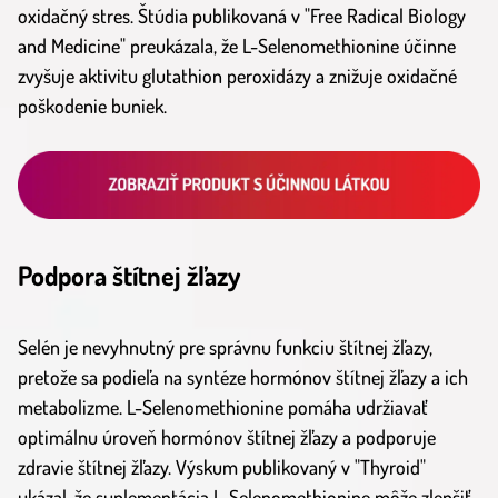
oxidačný stres. Štúdia publikovaná v "Free Radical Biology
and Medicine" preukázala, že L-Selenomethionine účinne
zvyšuje aktivitu glutathion peroxidázy a znižuje oxidačné
poškodenie buniek.
Podpora štítnej žľazy
Selén je nevyhnutný pre správnu funkciu štítnej žľazy,
pretože sa podieľa na syntéze hormónov štítnej žľazy a ich
metabolizme. L-Selenomethionine pomáha udržiavať
optimálnu úroveň hormónov štítnej žľazy a podporuje
zdravie štítnej žľazy. Výskum publikovaný v "Thyroid"
ukázal, že suplementácia L-Selenomethionine môže zlepšiť