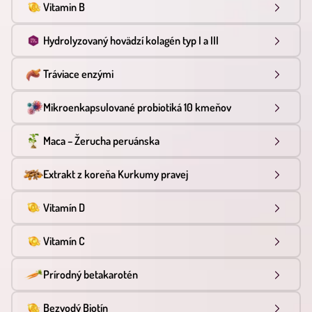
Vitamin B
Hydrolyzovaný hovädzí kolagén typ I a III
Tráviace enzými
Mikroenkapsulované probiotiká 10 kmeňov
Maca – Žerucha peruánska
Extrakt z koreňa Kurkumy pravej
Vitamín D
Vitamín C
Prírodný betakarotén
Bezvodý Biotín