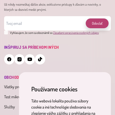
Už nikdy nezmeškaj ďalšie akcie, exkluzívne prístupy k zľavám a novinky, o
ktorých sa dozvieš medzi prvými.
Odoslať
Vyhlasujem, že som sa oboznámil so
Zásadami spracúvania osobných údajov
INŠPIRUJ SA PRÍBEHOM INÝCH
OBCHOD
INFORMÁCIE
MINDERAMA
Všetky produkty
Všeobecné obchodné
O nás
Používame cookies
podmienky
Test mikrobiómu
Kontakt
Táto webová lokalita používa súbory
Zásady spracúvania osobných
Služby
Účinné látky
cookie a iné technológie sledovania na
údajov
zlepšenie vášho zážitku z prehliadania na