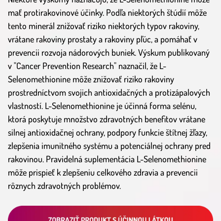
mať protirakovinové účinky. Podľa niektorých štúdií môže
tento minerál znižovať riziko niektorých typov rakoviny,
vrátane rakoviny prostaty a rakoviny pľúc, a pomáhať v
prevencii rozvoja nádorových buniek. Výskum publikovaný
v "Cancer Prevention Research" naznačil, že L-
Selenomethionine môže znižovať riziko rakoviny
prostredníctvom svojich antioxidačných a protizápalových
vlastností. L-Selenomethionine je účinná forma selénu,
ktorá poskytuje množstvo zdravotných benefitov vrátane
silnej antioxidačnej ochrany, podpory funkcie štítnej žľazy,
zlepšenia imunitného systému a potenciálnej ochrany pred
rakovinou. Pravidelná suplementácia L-Selenomethionine
môže prispieť k zlepšeniu celkového zdravia a prevencii
rôznych zdravotných problémov.