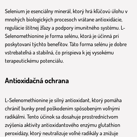
Selenium je esenciálny minerál, ktorý hrá kľúčovú úlohu v
mnohých biologických procesoch vrátane antioxidácie,
regulácie štítnej žľazy a podpory imunitného systému. L-
Selenomethionine je forma selénu, ktorá je účinná pri
poskytovaní týchto benefitov. Táto forma selénu je dobre
vstrebateľná a stabilná, čo prispieva k jej vysokému
terapeutickému potenciálu.
Antioxidačná ochrana
L-Selenomethionine je silný antioxidant, ktorý pomáha
chrániť bunky pred poškodením spôsobeným voľnými
radikálmi. Tento účinok sa dosahuje prostredníctvom
zvýšenia aktivity antioxidantového enzýmu glutathion
peroxidázy, ktorý neutralizuje voľné radikály a znižuje