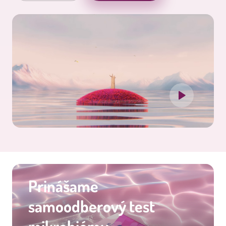
Prinášame
samoodberový test