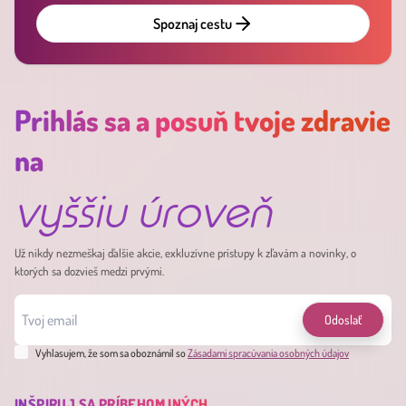
Spoznaj cestu
Prihlás sa a posuň tvoje zdravie
na
vyššiu úroveň
Už nikdy nezmeškaj ďalšie akcie, exkluzívne prístupy k zľavám a novinky, o
ktorých sa dozvieš medzi prvými.
Odoslať
Vyhlasujem, že som sa oboznámil so
Zásadami spracúvania osobných údajov
INŠPIRUJ SA PRÍBEHOM INÝCH