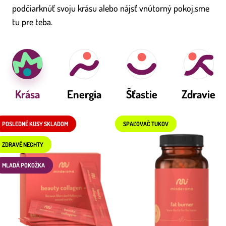
podčiarknúť svoju krásu alebo nájsť vnútorný pokoj,sme
tu pre teba.
Krása
Energia
Šťastie
Zdravie
POSLEDNÉ KUSY SKLADOM
SPAĽOVAČ TUKOV
ZDRAVÉ NECHTY
MLADÁ POKOŽKA