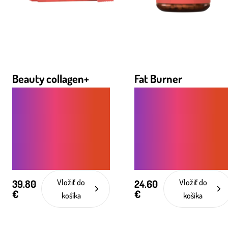
Beauty collagen+
Fat Burner
KOLAGÉNOVÝ
SPAĽOVAČ TUKOV -
NÁPOJ PRE PLEŤ,
PODPORA
VLASY A NECHTY S
METABOLIZMU PRE
OMLADZUJÚCIM
ÚČINNÉ A ŠETRNÉ
EFEKTOM
CHUDNUTIE
39.80
Vložiť do
24.60
Vložiť do
€
€
košíka
košíka