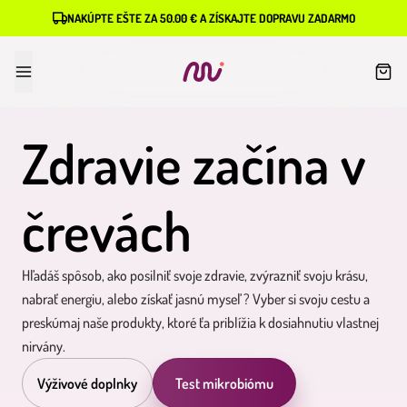
NAKÚPTE EŠTE ZA 50.00 € A ZÍSKAJTE DOPRAVU ZADARMO
Zdravie začína v
črevách
Hľadáš spôsob, ako posilniť svoje zdravie, zvýrazniť svoju krásu,
nabrať energiu, alebo získať jasnú myseľ ? Vyber si svoju cestu a
preskúmaj naše produkty, ktoré ťa priblížia k dosiahnutiu vlastnej
nirvány.
Výživové doplnky
Test mikrobiómu