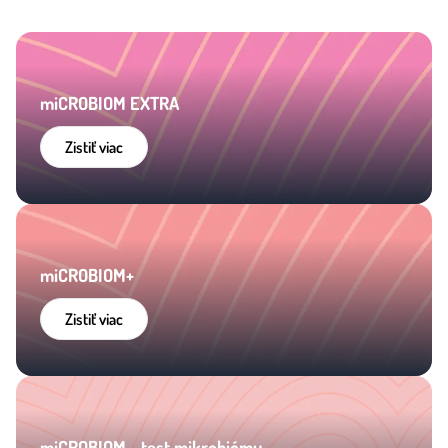
miCROBIOM EXTRA
Zistiť viac
miCROBIOM+
Zistiť viac
miCROBIOM - test mikrobiómu