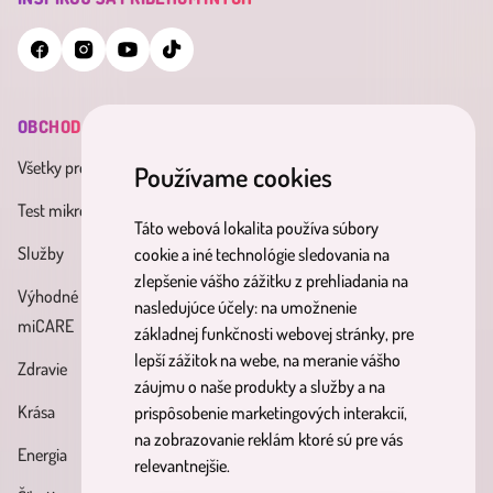
OBCHOD
INFORMÁCIE
MINDERAMA
Všetky produkty
Všeobecné obchodné
O nás
Používame cookies
podmienky
Test mikrobiómu
Kontakt
Táto webová lokalita používa súbory
Zásady spracúvania osobných
Služby
Účinné látky
cookie a iné technológie sledovania na
údajov
zlepšenie vášho zážitku z prehliadania na
Výhodné balíky
Blog
nasledujúce účely:
na umožnenie
Reklamačný poriadok
miCARE
základnej funkčnosti webovej stránky
,
pre
Partnerský
Poučenie o právach
lepší zážitok na webe
,
na meranie vášho
Zdravie
program
dotknutých osôb
záujmu o naše produkty a služby a na
Krása
prispôsobenie marketingových interakcií
,
Formulár na odstúpenie od
na zobrazovanie reklám ktoré sú pre vás
Energia
zmluvy
relevantnejšie
.