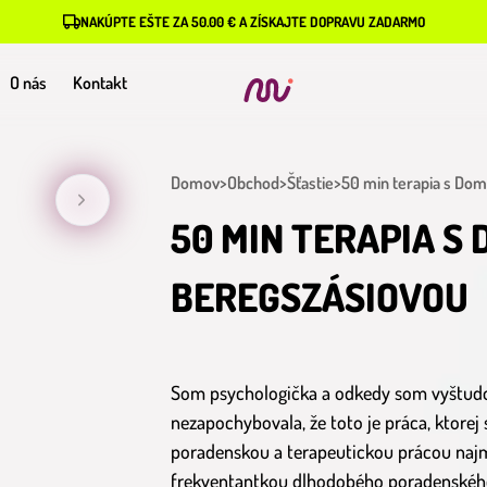
NAKÚPTE EŠTE ZA 50.00 € A ZÍSKAJTE DOPRAVU ZADARMO
O nás
Kontakt
Domov
>
Obchod
>
Šťastie
>
50 min terapia s Do
50 MIN TERAPIA S
BEREGSZÁSIOVOU
Som psychologička a odkedy som vyštudo
nezapochybovala, že toto je práca, ktore
poradenskou a terapeutickou prácou najm
frekventantkou dlhodobého poradenského 