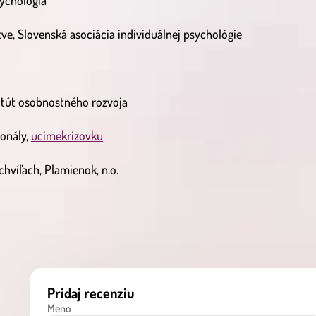
sychológia
ve, Slovenská asociácia individuálnej psychológie
titút osobnostného rozvoja
ionály,
ucimekrizovku
hvíľach, Plamienok, n.o.
Pridaj recenziu
Meno