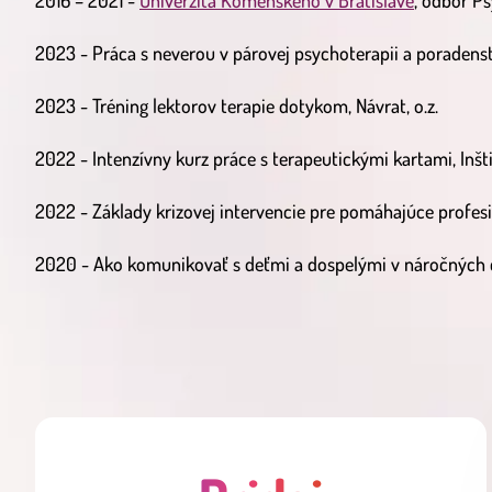
2016 – 2021 -
Univerzita Komenského v Bratislave
, odbor P
2023 - Práca s neverou v párovej psychoterapii a poradenst
2023 - Tréning lektorov terapie dotykom, Návrat, o.z.
2022 - Intenzívny kurz práce s terapeutickými kartami, Inš
2022 - Základy krizovej intervencie pre pomáhajúce profes
2020 - Ako komunikovať s deťmi a dospelými v náročných c