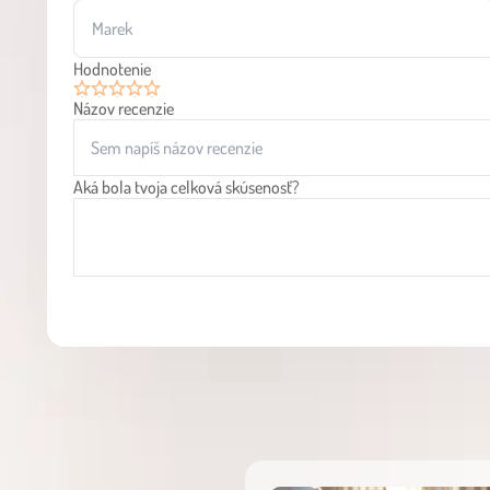
Hodnotenie
Názov recenzie
1
2
3
4
5
Aká bola tvoja celková skúsenosť?