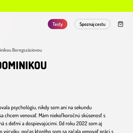
Testy
Spoznaj cestu
minikou Beregszásiovou
 DOMINIKOU
vala psychológiu, nikdy som ani na sekundu
j sa chcem venovať. Mám niekoľkoročnú skúsenosť s
ä s deťmi a dospievajúcimi. Od roku 2022 som aj
výcviku, počas ktorého som sa začala venovať práci s