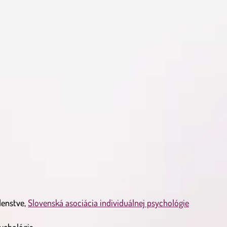
denstve,
Slovenská asociácia individuálnej psychológie