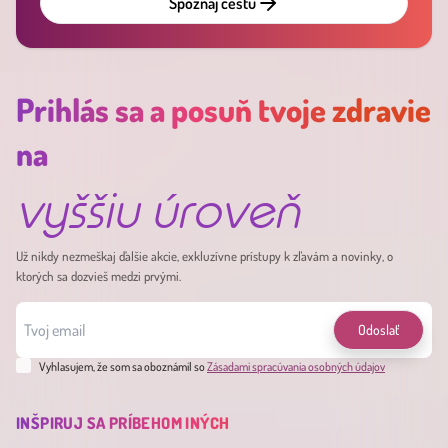
Spoznaj cestu
Prihlás sa a posuň tvoje zdravie
na
vyššiu úroveň
Už nikdy nezmeškaj ďalšie akcie, exkluzívne prístupy k zľavám a novinky, o
ktorých sa dozvieš medzi prvými.
Odoslať
Vyhlasujem, že som sa oboznámil so
Zásadami spracúvania osobných údajov
INŠPIRUJ SA PRÍBEHOM INÝCH