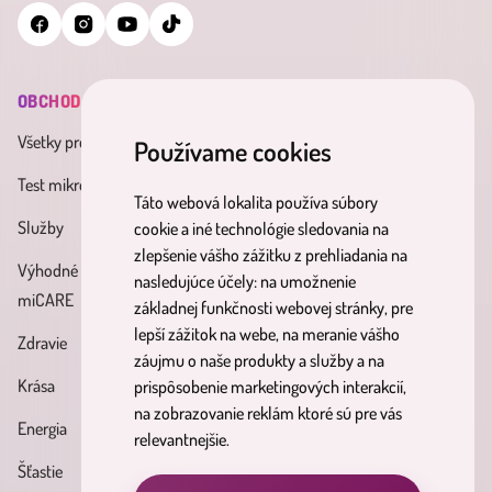
OBCHOD
INFORMÁCIE
MINDERAMA
Všetky produkty
Všeobecné obchodné
O nás
Používame cookies
podmienky
Test mikrobiómu
Kontakt
Táto webová lokalita používa súbory
Zásady spracúvania osobných
Služby
Účinné látky
cookie a iné technológie sledovania na
údajov
zlepšenie vášho zážitku z prehliadania na
Výhodné balíky
Blog
nasledujúce účely:
na umožnenie
Reklamačný poriadok
miCARE
základnej funkčnosti webovej stránky
,
pre
Partnerský
Poučenie o právach
lepší zážitok na webe
,
na meranie vášho
Zdravie
program
dotknutých osôb
záujmu o naše produkty a služby a na
Krása
prispôsobenie marketingových interakcií
,
Formulár na odstúpenie od
na zobrazovanie reklám ktoré sú pre vás
Energia
zmluvy
relevantnejšie
.
Šťastie