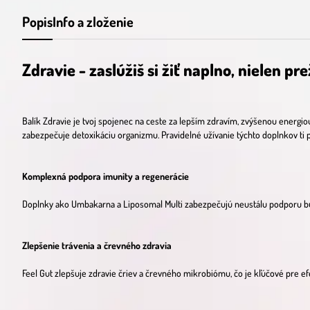
Popis
Info a zloženie
Zdravie - zaslúžiš si žiť naplno, nielen pre
Balík Zdravie je tvoj spojenec na ceste za lepším zdravím, zvýšenou energio
zabezpečuje detoxikáciu organizmu. Pravidelné užívanie týchto doplnkov ti p
Komplexná podpora imunity a regenerácie
Doplnky ako Umbakarna a Liposomal Multi zabezpečujú neustálu podporu bunko
Zlepšenie trávenia a črevného zdravia
Feel Gut zlepšuje zdravie čriev a črevného mikrobiómu, čo je kľúčové pre ef