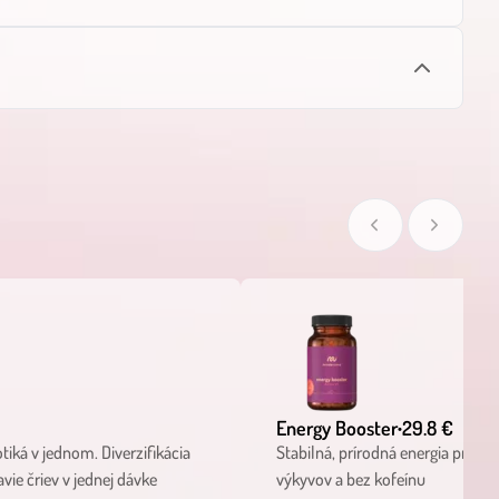
Energy Booster
29.8 €
•
otiká v jednom. Diverzifikácia
Stabilná, prírodná energia pre tel
ie čriev v jednej dávke
výkyvov a bez kofeínu