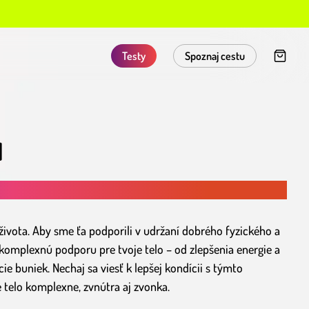
Testy
Spoznaj cestu
I
života. Aby sme ťa podporili v udržaní dobrého fyzického a
 komplexnú podporu pre tvoje telo – od zlepšenia energie a
e buniek. Nechaj sa viesť k lepšej kondícii s týmto
e telo komplexne, zvnútra aj zvonka.