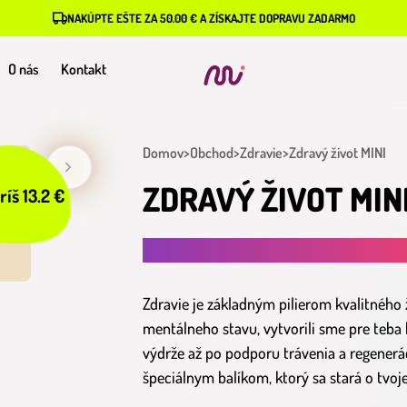
NAKÚPTE EŠTE ZA 50.00 € A ZÍSKAJTE DOPRAVU ZADARMO
O nás
Kontakt
Domov
>
Obchod
>
Zdravie
>
Zdravý život MINI
ZDRAVÝ ŽIVOT MIN
ríš 13.2 €
ZASLÚŽIŠ SI ŽIŤ, NIELEN PREŽÍVAŤ
Zdravie je základným pilierom kvalitného 
mentálneho stavu, vytvorili sme pre teba
výdrže až po podporu trávenia a regeneráci
špeciálnym balíkom, ktorý sa stará o tvoj