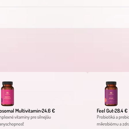
osomal Multivitamin
24.6 €
Feel Gut
28.4 €
•
•
plexné vitamíny pre silnejšiu
Probiotiká a prebi
anyschopnosť
mikrobiómu a zdrav