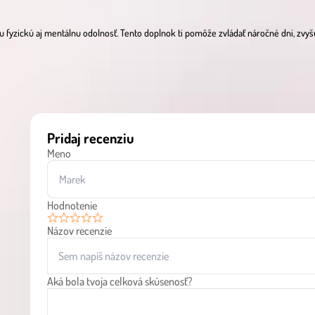
fyzickú aj mentálnu odolnosť. Tento doplnok ti pomôže zvládať náročné dni, zvyšu
Pridaj recenziu
Meno
Hodnotenie
Názov recenzie
1
2
3
4
5
Aká bola tvoja celková skúsenosť?