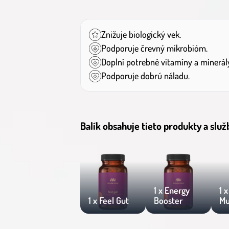
Znižuje biologický vek.
Podporuje črevný mikrobióm.
Doplní potrebné vitamíny a minerál
Podporuje dobrú náladu.
Balík obsahuje tieto produkty a služ
1 x Energy
1 
1 x Feel Gut
Booster
Mu