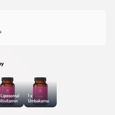
y.
by
x Liposomal
1 x
ltivitamin
Umbakarna