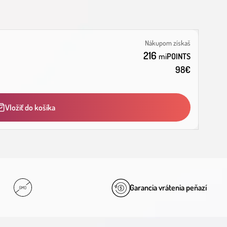
Nákupom získaš
216
mi
POINTS
98
€
Vložiť do košíka
Garancia vrátenia peňazí