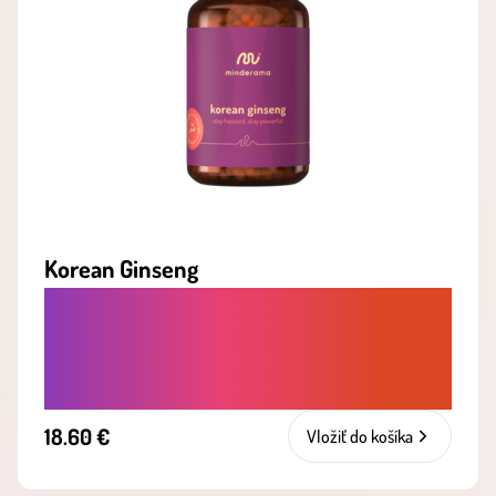
Korean Ginseng
PROTI ÚNAVE. ZVYŠUJE VITALITU,
VÝDRŽ A POMÁHA PRI ÚNAVE ČI
VYČERPANÍ
18.60 €
Vložiť do košíka