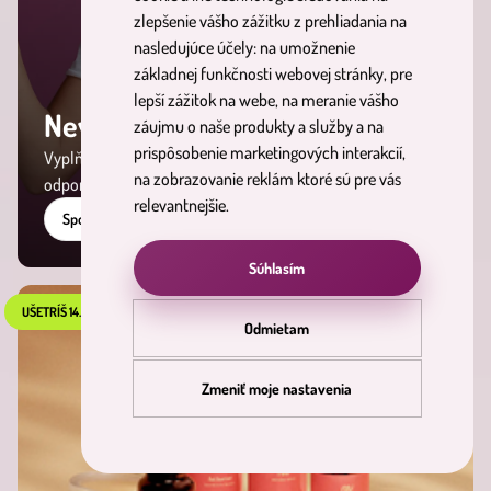
zlepšenie vášho zážitku z prehliadania na
nasledujúce účely:
na umožnenie
základnej funkčnosti webovej stránky
,
pre
lepší zážitok na webe
,
na meranie vášho
Nevieš si vybrať ?
záujmu o naše produkty a služby a na
prispôsobenie marketingových interakcií
,
Vyplň si dotazník v službe miPLAN úplne zadarmo a
na zobrazovanie reklám ktoré sú pre vás
odporučíme ti produkty presne na mieru.
relevantnejšie
.
Spoznaj cestu
Súhlasím
UŠETRÍŠ 14.9 €
Odmietam
Zmeniť moje nastavenia