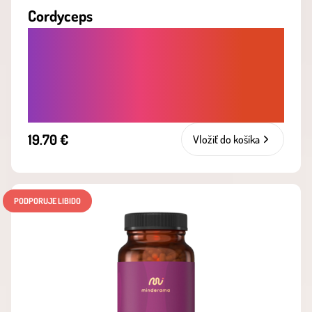
Cordyceps
CORDYCEPS PRE VYTRVALOSŤ A SILU -
PRÍRODNÉ ADAPTOGÉNY NA PODPORU
ENERGIE, VÝKONU A CELKOVEJ
VITALITY
19.70 €
Vložiť do košíka
PODPORUJE LIBIDO