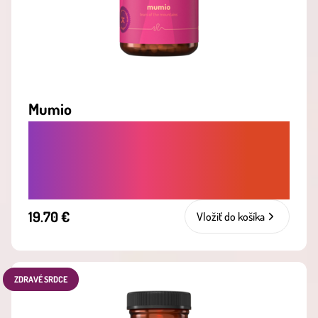
Mumio
POSILUJE IMUNITU, ZVYŠUJE
VÝKONNOST A PODPORUJE VITALITU I
KOSTI
19.70 €
Vložiť do košíka
ZDRAVÉ SRDCE