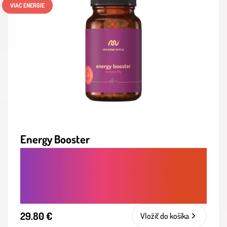
VIAC ENERGIE
Energy Booster
STABILNÁ, PRÍRODNÁ ENERGIA PRE
TELO AJ MYSEĽ, BEZ VÝKYVOV A BEZ
KOFEÍNU
29.80 €
Vložiť do košíka