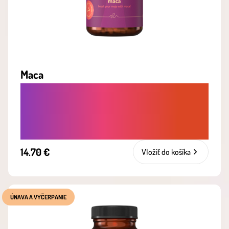
Maca
HORMONÁLNA ROVNOVÁHA NA
ZVÝŠENIE LIBIDA - PRÍRODNÉ
ADAPTOGÉNY PRE ŽENY AJ MUŽOV
14.70 €
Vložiť do košíka
ÚNAVA A VYČERPANIE