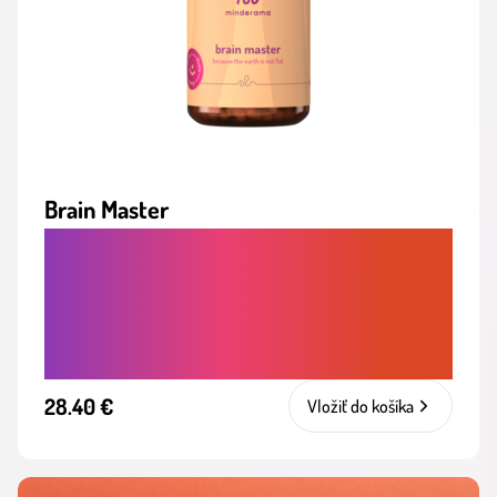
Brain Master
PRE LEPŠIU PAMÄŤ, SÚSTREDENIE A
MENTÁLNU SVIEŽOSŤ - NOOTROPIKÁ
NA PODPORU VÝKONU MOZGU A
JASNEJ MYSLE
28.40 €
Vložiť do košíka