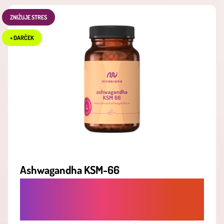
ZNIŽUJE STRES
+ DARČEK
Ashwagandha KSM-66
ÚĽAVA OD STRESU, UVOĽNENIE MYSLE,
LEPŠÍ SPÁNOK A ZVLÁDANIE NAPÄTIA