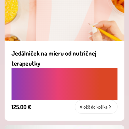
Jedálniček na mieru od nutričnej
terapeutky
PREMEŇ JEDLO NA SVOJHO
NAJLEPŠIEHO SPOĽAHLIVÉHO
PARTNERA.
125.00 €
Vložiť do košíka