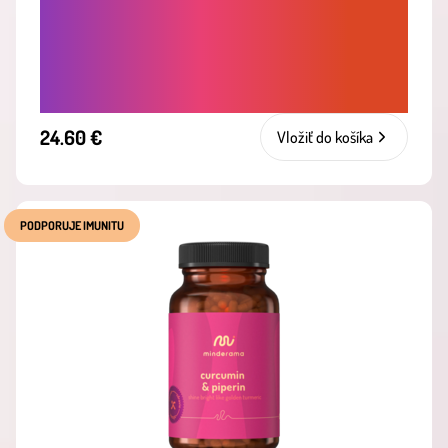
OKAMŽITÁ ÚĽAVA OD STRESU -
BYLINNÁ SYNERGIA PRE RÝCHLE
UPOKOJENIE, ZNÍŽENIE
PODRÁŽDENOSTI A NAPÄTIA
24.60 €
Vložiť do košíka
PODPORUJE IMUNITU