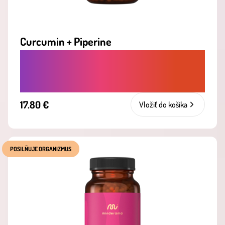
Curcumin + Piperine
PRIRODZENÁ OBRANA PROTI ZÁPALOM
A OSLABENEJ IMUNITE
17.80 €
Vložiť do košíka
POSILŇUJE ORGANIZMUS