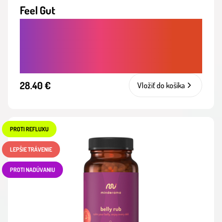
Feel Gut
PROBIOTIKÁ A PREBIOTIKÁ V JEDNOM.
DIVERZIFIKÁCIA MIKROBIÓMU A
ZDRAVIE ČRIEV V JEDNEJ DÁVKE
28.40 €
Vložiť do košíka
PROTI REFLUXU
LEPŠIE TRÁVENIE
PROTI NADÚVANIU