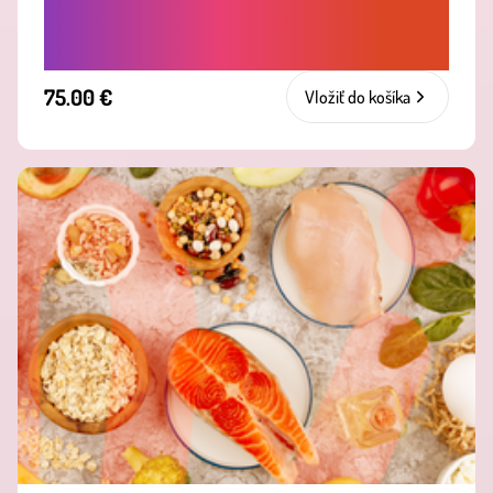
PREMEŇ JEDLO NA SVOJHO
NAJLEPŠIEHO SPOJENCA.
75.00 €
Vložiť do košíka