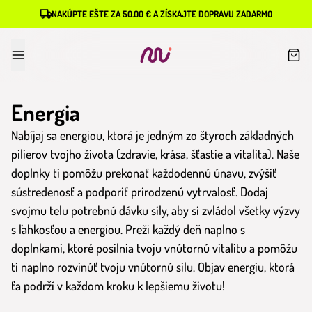
NAKÚPTE EŠTE ZA 50.00 € A ZÍSKAJTE DOPRAVU ZADARMO
Energia
Nabíjaj sa energiou, ktorá je jedným zo štyroch základných
pilierov tvojho života (zdravie, krása, šťastie a vitalita). Naše
doplnky ti pomôžu prekonať každodennú únavu, zvýšiť
sústredenosť a podporiť prirodzenú vytrvalosť. Dodaj
svojmu telu potrebnú dávku sily, aby si zvládol všetky výzvy
s ľahkosťou a energiou. Preži každý deň naplno s
doplnkami, ktoré posilnia tvoju vnútornú vitalitu a pomôžu
ti naplno rozvinúť tvoju vnútornú silu. Objav energiu, ktorá
ťa podrží v každom kroku k lepšiemu životu!