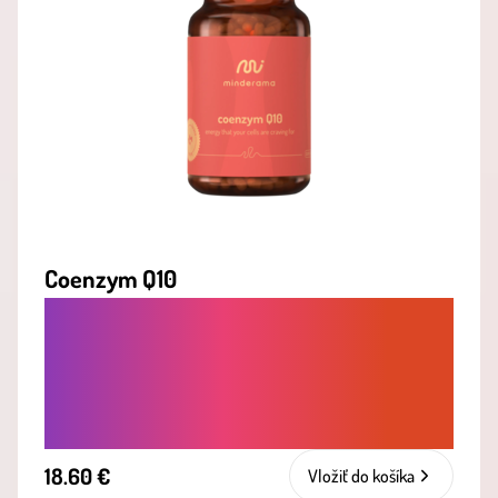
Coenzym Q10
PRE SILNÉ SRDCE A ZDRAVÉ CIEVY -
PODPORA BUNKOVEJ ENERGIE A
OCHRANA CELÉHO
KARDIOVASKULÁRNEHO SYSTÉMU
18.60 €
Vložiť do košíka