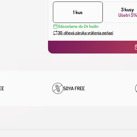
3 kusy
1 kus
Ušetri
5%
Odosielame do 24 hodín
30-dňová záruka vrátenia peňazí
EE
SOYA FREE