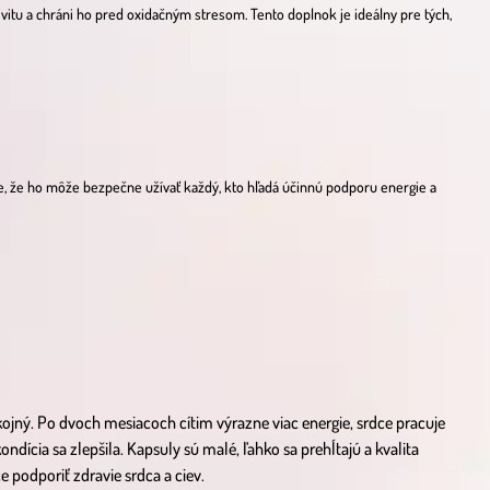
itu a chráni ho pred oxidačným stresom. Tento doplnok je ideálny pre tých,
uje, že ho môže bezpečne užívať každý, kto hľadá účinnú podporu energie a
ný. Po dvoch mesiacoch cítim výrazne viac energie, srdce pracuje
ondícia sa zlepšila. Kapsuly sú malé, ľahko sa prehĺtajú a kvalita
 podporiť zdravie srdca a ciev.