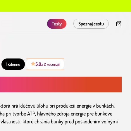
Testy
Spoznaj cestu
1x
5.0
denne
z 2 recenzií
PODPORA BUNKOVEJ ENERGIE A OCHRANA CELÉHO
 ktorá hrá kľúčovú úlohu pri produkcii energie v bunkách.
a pri tvorbe ATP, hlavného zdroja energie pre bunkové
é vlastnosti, ktoré chránia bunky pred poškodením voľnými