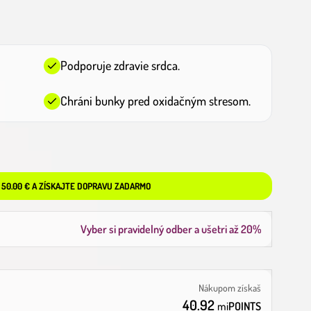
Podporuje zdravie srdca.
Chráni bunky pred oxidačným stresom.
 50.00 € A ZÍSKAJTE DOPRAVU ZADARMO
Vyber si pravidelný odber a ušetri až
20%
Nákupom získaš
40.92
mi
POINTS