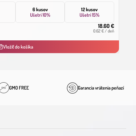
6 kusov
12 kusov
Ušetri
10%
Ušetri
15%
18.60
€
0.62
€
/
deň
Vložiť do košíka
GMO FREE
Garancia vrátenia peňazí