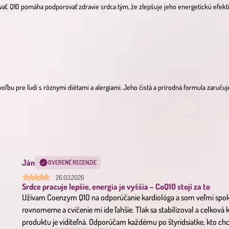
ť. Q10 pomáha podporovať zdravie srdca tým, že zlepšuje jeho energetickú efektiv
a
oľbu pre ľudí s rôznymi diétami a alergiami. Jeho čistá a prírodná formula zaruč
Ján
OVERENÉ RECENZIE
26.03.2026
Srdce pracuje lepšie, energia je vyššia – CoQ10 stojí za to
Užívam Coenzym Q10 na odporúčanie kardiológa a som veľmi spokoj
rovnomerne a cvičenie mi ide ľahšie. Tlak sa stabilizoval a celková k
produktu je viditeľná. Odporúčam každému po štyridsiatke, kto chce