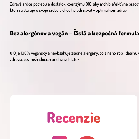
Zdravé srdce potrebuje dostatok koenzýmu Q10, aby mohlo efektívne pracova
ktorí sa starajú o svoje srdce a chcú ho udržiavať v optimálnom zdraví.
Bez alergénov a vegán – Čistá a bezpečná formul
Q10 je 100% vegánsky a neobsahuje žiadne alergény, čo z neho robí ideálnu v
zdravia, bez nežiaducich prídavných látok.
Recenzie