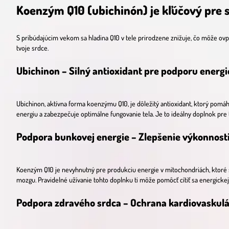
Koenzým Q10 (ubichinón) je kľúčový pre s
S pribúdajúcim vekom sa hladina Q10 v tele prirodzene znižuje, čo môže ovply
tvoje srdce.
Ubichinon – Silný antioxidant pre podporu energi
Ubichinon, aktívna forma koenzýmu Q10, je dôležitý antioxidant, ktorý po
energiu a zabezpečuje optimálne fungovanie tela. Je to ideálny doplnok pre tý
Podpora bunkovej energie – Zlepšenie výkonnost
Koenzým Q10 je nevyhnutný pre produkciu energie v mitochondriách, ktoré s
mozgu. Pravidelné užívanie tohto doplnku ti môže pomôcť cítiť sa energickejš
Podpora zdravého srdca – Ochrana kardiovaskul