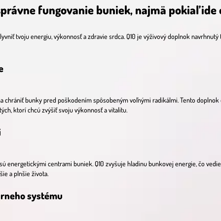
právne fungovanie buniek, najmä pokiaľ ide 
vniť tvoju energiu, výkonnosť a zdravie srdca. Q10 je výživový doplnok navrhnutý t
e
máha chrániť bunky pred poškodením spôsobeným voľnými radikálmi. Tento doplnok
ch, ktorí chcú zvýšiť svoju výkonnosť a vitalitu.
i
ú energetickými centrami buniek. Q10 zvyšuje hladinu bunkovej energie, čo vedie
ie a plnšie života.
árneho systému