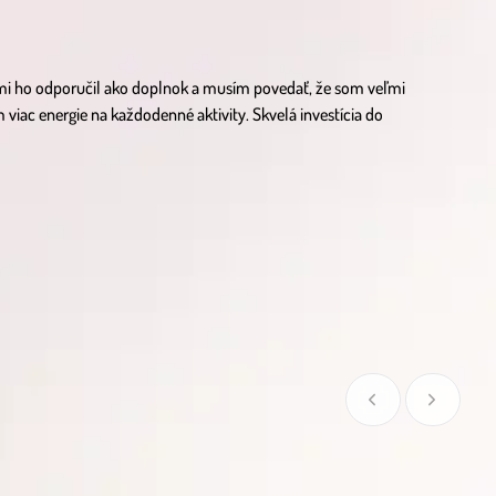
 mi ho odporučil ako doplnok a musím povedať, že som veľmi
viac energie na každodenné aktivity. Skvelá investícia do