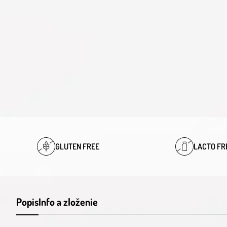
GLUTEN FREE
LACTO FR
Popis
Info a zloženie