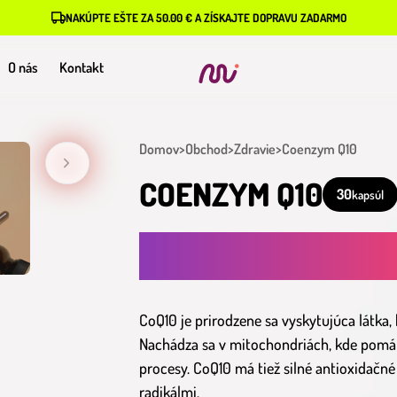
NAKÚPTE EŠTE ZA 50.00 € A ZÍSKAJTE DOPRAVU ZADARMO
O nás
Kontakt
Domov
>
Obchod
>
Zdravie
>
Coenzym Q10
COENZYM Q10
30
kapsúl
PRE SILNÉ SRDCE A ZDRAVÉ CIEVY - 
KARDIOVASKULÁRNEHO SYSTÉMU
CoQ10 je prirodzene sa vyskytujúca látka,
Nachádza sa v mitochondriách, kde pomáh
procesy. CoQ10 má tiež silné antioxidačn
radikálmi.