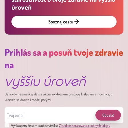
úroveň
Spoznaj cestu
Prihlás sa a posuň tvoje zdravie
na
vyššiu úroveň
Už nikdy nezmeškaj ďalšie akcie, exkluzívne prístupy k zľavám a novinky, o
ktorých sa dozvieš medzi prvými.
Odoslať
Vyhlasujem, že som sa oboznámil so
Zásadami spracúvania osobných údajov