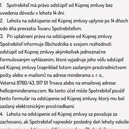
1. Spotrebiteľ má právo odstúpiť od Kúpnej zmluvy bez
uvedenia dôvodu v lehote 14 dní.
2. Lehota na odstúpenie od Kúpnej zmluvy uplynie po 14 dňoch
odo dňa prevzatia Tovaru Spotrebiteľom.
3. Pri uplatnení práva na odstúpenie od Kúpnej zmluvy
Spotrebiteľ informuje Obchodníka o svojom rozhodnutí
odstúpiť od Kúpnej zmluvy akýmkoľvek jednoznačne
formulovaným vyhlásením,
ktoré vyjadruje jeho vôľu odstúpiť
od Kúpnej zmluvy (napríklad listom zaslaným prostredníctvom
pošty alebo e-mailom) na adrese minderama s. r. o.,
Veterná 8760/43, 917 01 Trnava alebo na emailovej adrese:
hello@minderama.com. Na tento účel môže Spotrebiteľ použiť
tento formulár na odstúpenie od Kúpnej zmluvy, ktorý mu bol
zaslaný elektronickým prostriedkami.
4. Lehota na odstúpenie od Kúpnej zmluvy sa považuje za
zachovanú, ak Spotrebiteľ najneskôr posledný deň lehoty odošle