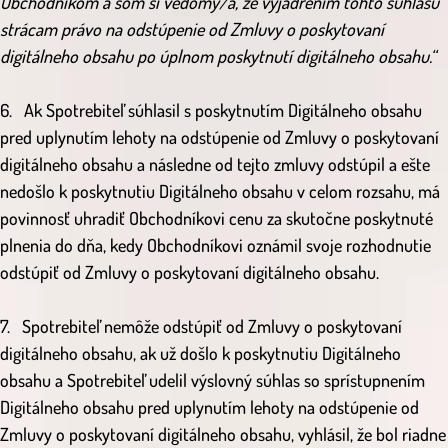
Obchodníkom a som si vedomý/á, že vyjadrením tohto súhlasu
strácam právo na odstúpenie od Zmluvy o poskytovaní
digitálneho obsahu po úplnom poskytnutí digitálneho obsahu.“
6. Ak Spotrebiteľ súhlasil s poskytnutím Digitálneho obsahu
pred uplynutím lehoty na odstúpenie od Zmluvy o poskytovaní
digitálneho obsahu a následne od tejto zmluvy odstúpil a ešte
nedošlo k poskytnutiu Digitálneho obsahu v celom rozsahu, má
povinnosť uhradiť Obchodníkovi cenu za skutočne poskytnuté
plnenia do dňa, kedy Obchodníkovi oznámil svoje rozhodnutie
odstúpiť od Zmluvy o poskytovaní digitálneho obsahu.
7. Spotrebiteľ nemôže odstúpiť od Zmluvy o poskytovaní
digitálneho obsahu, ak už došlo k poskytnutiu Digitálneho
obsahu a Spotrebiteľ udelil výslovný súhlas so sprístupnením
Digitálneho obsahu pred uplynutím lehoty na odstúpenie od
Zmluvy o poskytovaní digitálneho obsahu, vyhlásil, že bol riadne