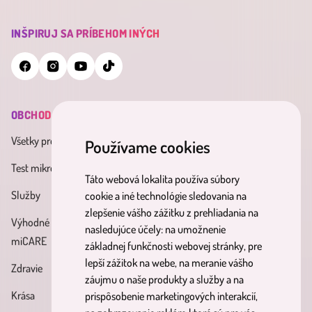
INŠPIRUJ SA PRÍBEHOM INÝCH
OBCHOD
INFORMÁCIE
MINDERAMA
Všetky produkty
Všeobecné obchodné
O nás
Používame cookies
podmienky
Test mikrobiómu
Kontakt
Táto webová lokalita používa súbory
Zásady spracúvania osobných
Služby
Účinné látky
cookie a iné technológie sledovania na
údajov
zlepšenie vášho zážitku z prehliadania na
Výhodné balíky
Blog
nasledujúce účely:
na umožnenie
Reklamačný poriadok
miCARE
základnej funkčnosti webovej stránky
,
pre
Partnerský
Poučenie o právach
lepší zážitok na webe
,
na meranie vášho
Zdravie
program
dotknutých osôb
záujmu o naše produkty a služby a na
Krása
prispôsobenie marketingových interakcií
,
Formulár na odstúpenie od