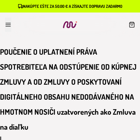
NAKÚPTE EŠTE ZA 50.00 € A ZÍSKAJTE DOPRAVU ZADARMO
POUČENIE O UPLATNENÍ PRÁVA
SPOTREBITEĽA NA ODSTÚPENIE OD KÚPNEJ
ZMLUVY A OD ZMLUVY O POSKYTOVANÍ
DIGITÁLNEHO OBSAHU NEDODÁVANÉHO NA
HMOTNOM NOSIČI uzatvorených ako Zmluva
na diaľku
I.