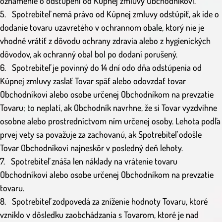
oznámenie o odstúpení od Kúpnej zmluvy Obchodníkovi.
5. Spotrebiteľ nemá právo od Kúpnej zmluvy odstúpiť, ak ide o
dodanie tovaru uzavretého v ochrannom obale, ktorý nie je
vhodné vrátiť z dôvodu ochrany zdravia alebo z hygienických
dôvodov, ak ochranný obal bol po dodaní porušený.
6. Spotrebiteľ je povinný do 14 dní odo dňa odstúpenia od
Kúpnej zmluvy zaslať Tovar späť alebo odovzdať tovar
Obchodníkovi alebo osobe určenej Obchodníkom na prevzatie
Tovaru; to neplatí, ak Obchodník navrhne, že si Tovar vyzdvihne
osobne alebo prostredníctvom ním určenej osoby. Lehota podľa
prvej vety sa považuje za zachovanú, ak Spotrebiteľ odošle
Tovar Obchodníkovi najneskôr v posledný deň lehoty.
7. Spotrebiteľ znáša len náklady na vrátenie tovaru
Obchodníkovi alebo osobe určenej Obchodníkom na prevzatie
tovaru.
8. Spotrebiteľ zodpovedá za zníženie hodnoty Tovaru, ktoré
vzniklo v dôsledku zaobchádzania s Tovarom, ktoré je nad