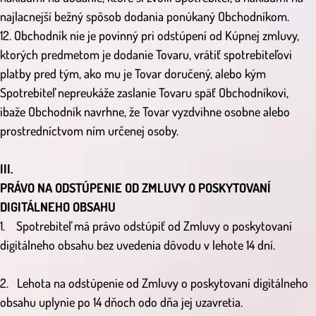
najlacnejší bežný spôsob dodania ponúkaný Obchodníkom.
12. Obchodník nie je povinný pri odstúpení od Kúpnej zmluvy,
ktorých predmetom je dodanie Tovaru, vrátiť spotrebiteľovi
platby pred tým, ako mu je Tovar doručený, alebo kým
Spotrebiteľ nepreukáže zaslanie Tovaru späť Obchodníkovi,
ibaže Obchodník navrhne, že Tovar vyzdvihne osobne alebo
prostredníctvom ním určenej osoby.
III.
PRÁVO NA ODSTÚPENIE OD ZMLUVY O POSKYTOVANÍ
DIGITÁLNEHO OBSAHU
1. Spotrebiteľ má právo odstúpiť od Zmluvy o poskytovaní
digitálneho obsahu bez uvedenia dôvodu v lehote 14 dní.
2. Lehota na odstúpenie od Zmluvy o poskytovaní digitálneho
obsahu uplynie po 14 dňoch odo dňa jej uzavretia.