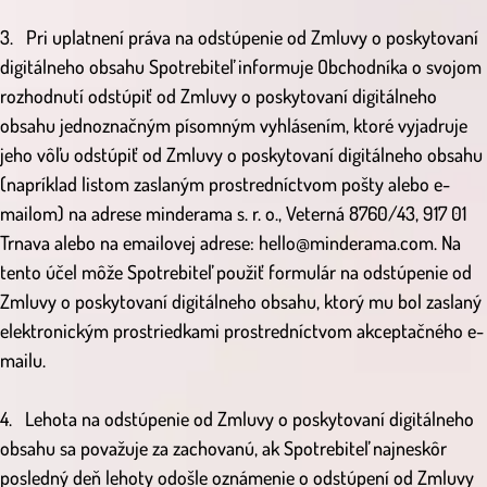
3. Pri uplatnení práva na odstúpenie od Zmluvy o poskytovaní
digitálneho obsahu Spotrebiteľ informuje Obchodníka o svojom
rozhodnutí odstúpiť od Zmluvy o poskytovaní digitálneho
obsahu jednoznačným písomným vyhlásením, ktoré vyjadruje
jeho vôľu odstúpiť od Zmluvy o poskytovaní digitálneho obsahu
(napríklad listom zaslaným prostredníctvom pošty alebo e-
mailom) na adrese minderama s. r. o., Veterná 8760/43, 917 01
Trnava alebo na emailovej adrese: hello@minderama.com. Na
tento účel môže Spotrebiteľ použiť formulár na odstúpenie od
Zmluvy o poskytovaní digitálneho obsahu, ktorý mu bol zaslaný
elektronickým prostriedkami prostredníctvom akceptačného e-
mailu.
4. Lehota na odstúpenie od Zmluvy o poskytovaní digitálneho
obsahu sa považuje za zachovanú, ak Spotrebiteľ najneskôr
posledný deň lehoty odošle oznámenie o odstúpení od Zmluvy