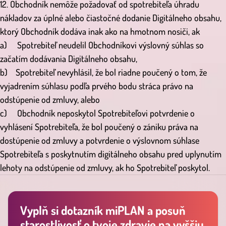
12. Obchodník nemôže požadovať od spotrebiteľa úhradu
nákladov za úplné alebo čiastočné dodanie Digitálneho obsahu,
ktorý Obchodník dodáva inak ako na hmotnom nosiči, ak
a) Spotrebiteľ neudelil Obchodníkovi výslovný súhlas so
začatím dodávania Digitálneho obsahu,
b) Spotrebiteľ nevyhlásil, že bol riadne poučený o tom, že
vyjadrením súhlasu podľa prvého bodu stráca právo na
odstúpenie od zmluvy, alebo
c) Obchodník neposkytol Spotrebiteľovi potvrdenie o
vyhlásení Spotrebiteľa, že bol poučený o zániku práva na
dostúpenie od zmluvy a potvrdenie o výslovnom súhlase
Spotrebiteľa s poskytnutím digitálneho obsahu pred uplynutím
lehoty na odstúpenie od zmluvy, ak ho Spotrebiteľ poskytol.
Vyplň si dotazník miPLAN a posuň
starostlivosť o tvoje zdravie na vyššiu