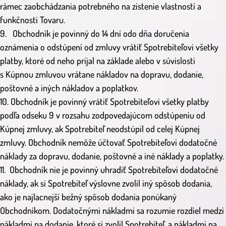
rámec zaobchádzania potrebného na zistenie vlastností a
funkčnosti Tovaru.
9. Obchodník je povinný do 14 dní odo dňa doručenia
oznámenia o odstúpení od zmluvy vrátiť Spotrebiteľovi všetky
platby, ktoré od neho prijal na základe alebo v súvislosti
s Kúpnou zmluvou vrátane nákladov na dopravu, dodanie,
poštovné a iných nákladov a poplatkov.
10. Obchodník je povinný vrátiť Spotrebiteľovi všetky platby
podľa odseku 9 v rozsahu zodpovedajúcom odstúpeniu od
Kúpnej zmluvy, ak Spotrebiteľ neodstúpil od celej Kúpnej
zmluvy. Obchodník nemôže účtovať Spotrebiteľovi dodatočné
náklady za dopravu, dodanie, poštovné a iné náklady a poplatky.
11. Obchodník nie je povinný uhradiť Spotrebiteľovi dodatočné
náklady, ak si Spotrebiteľ výslovne zvolil iný spôsob dodania,
ako je najlacnejší bežný spôsob dodania ponúkaný
Obchodníkom. Dodatočnými nákladmi sa rozumie rozdiel medzi
nákladmi na dodanie, ktoré si zvolil Spotrebiteľ, a nákladmi na