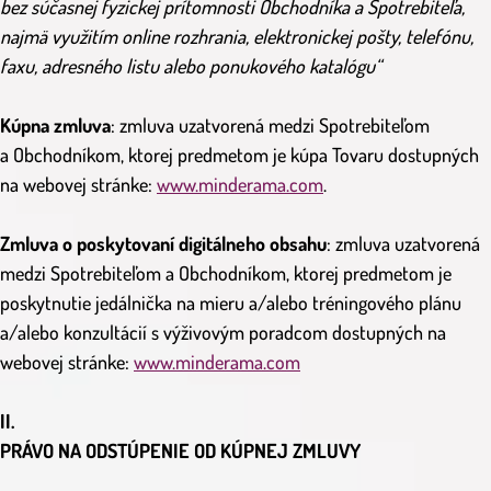
bez súčasnej fyzickej prítomnosti Obchodníka a Spotrebiteľa,
najmä využitím online rozhrania, elektronickej pošty, telefónu,
faxu, adresného listu alebo ponukového katalógu“
Kúpna zmluva
: zmluva uzatvorená medzi Spotrebiteľom
a Obchodníkom, ktorej predmetom je kúpa Tovaru dostupných
na webovej stránke:
www.minderama.com
.
Zmluva o poskytovaní digitálneho obsahu
: zmluva uzatvorená
medzi Spotrebiteľom a Obchodníkom, ktorej predmetom je
poskytnutie jedálnička na mieru a/alebo tréningového plánu
a/alebo konzultácií s výživovým poradcom dostupných na
webovej stránke:
www.minderama.com
II.
PRÁVO NA ODSTÚPENIE OD KÚPNEJ ZMLUVY