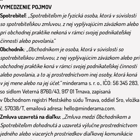
VYMEDZENIE POJMOV
Spotrebiteľ:
„
Spotrebiteľom je fyzická osoba, ktorá v súvislosti
so spotrebiteľskou zmluvou, z nej vyplývajúcim záväzkom alebo
pri obchodnej praktike nekoná v rámci svojej podnikateľskej
činnosti alebo povolania.
“
Obchodník
: „Obchodníkom je osoba, ktorá v súvislosti so
spotrebiteľskou zmluvou, z nej vyplývajúcim záväzkom alebo pri
obchodnej praktike koná v rámci svojej podnikateľskej činnosti
alebo povolania, a to aj prostredníctvom inej osoby, ktorá koná
v jej mene alebo na jej účet.“
minderama s. r. o., IČO: 56 345 283,
so sídlom Veterná 8760/43, 917 01 Trnava, zapísaná
v Obchodnom registri Mestského súdu Trnava, oddiel Sro, vložka
č. 57038/T, emailová adresa: hello@minderama.com.
Zmluva uzavretá na diaľku:
„Zmluva medzi Obchodníkom a
Spotrebiteľom dohodnutá a uzavretá výlučne prostredníctvom
jedného alebo viacerých prostriedkov diaľkovej komunikácie