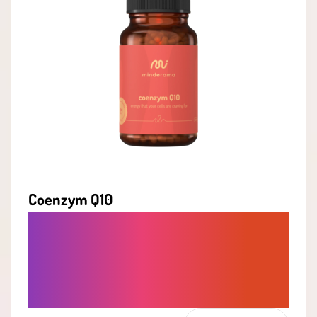
Coenzym Q10
PRE SILNÉ SRDCE A ZDRAVÉ CIEVY -
PODPORA BUNKOVEJ ENERGIE A
OCHRANA CELÉHO
KARDIOVASKULÁRNEHO SYSTÉMU