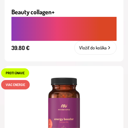
Beauty collagen+
KOLAGÉNOVÝ NÁPOJ PRE PLEŤ, VLASY
A NECHTY S OMLADZUJÚCIM EFEKTOM
39.80 €
Vložiť do košíka
PROTI ÚNAVE
VIAC ENERGIE