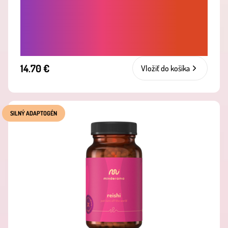
PRE ŽIARIVO OPÁLENÚ POKOŽKU A
ZDRAVÚ PLEŤ - SILNÝ ANTIOXIDANT,
KTORÝ PODPORUJE IMUNITU A CHRÁNI
TELO PRED OXIDAČNÝM STRESOM
14.70 €
Vložiť do košíka
SILNÝ ADAPTOGÉN