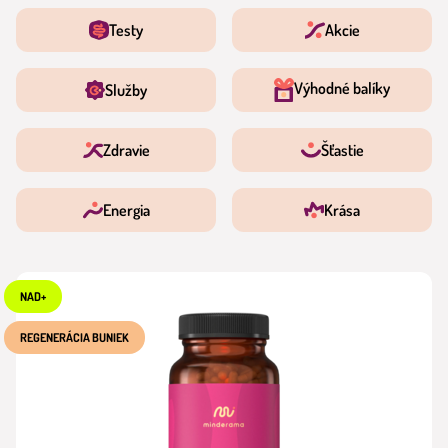
Testy
Akcie
Výhodné balíky
Služby
Zdravie
Šťastie
Energia
Krása
NAD+
REGENERÁCIA BUNIEK