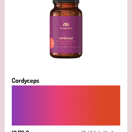
Cordyceps
CORDYCEPS PRE VYTRVALOSŤ A SILU -
PRÍRODNÉ ADAPTOGÉNY NA PODPORU
ENERGIE, VÝKONU A CELKOVEJ
VITALITY