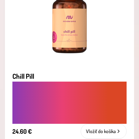
Chill Pill
OKAMŽITÁ ÚĽAVA OD STRESU -
BYLINNÁ SYNERGIA PRE RÝCHLE
UPOKOJENIE, ZNÍŽENIE
PODRÁŽDENOSTI A NAPÄTIA
24.60 €
Vložiť do košíka