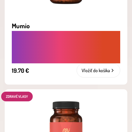
Mumio
POSILUJE IMUNITU, ZVYŠUJE
VÝKONNOST A PODPORUJE VITALITU I
KOSTI
19.70 €
Vložiť do košíka
ZDRAVÉ VLASY