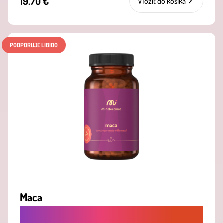
19.70 €
Vložiť do košíka
PODPORUJE LIBIDO
Maca
HORMONÁLNA ROVNOVÁHA NA