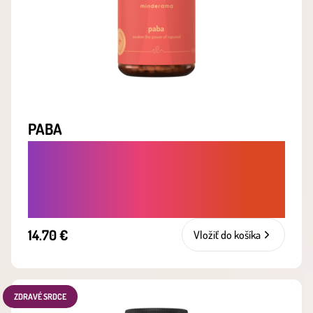
PABA
PROTI VYPADÁVANIU A LÁMAVOSTI
VLASOV. SILNEJŠIE, HUSTEJŠIE A
ZDRAVŠIE VLASY ZVNÚTRA
14.70 €
Vložiť do košíka
ZDRAVÉ SRDCE