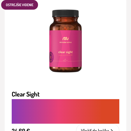
OSTREJŠIE VIDENIE
Clear Sight
OCHRANA OČÍ A PREVENCIA ÚNAVY,
MODRÉHO SVETLA A STARNUTIA ZRAKU
24.60 €
Vložiť do košíka