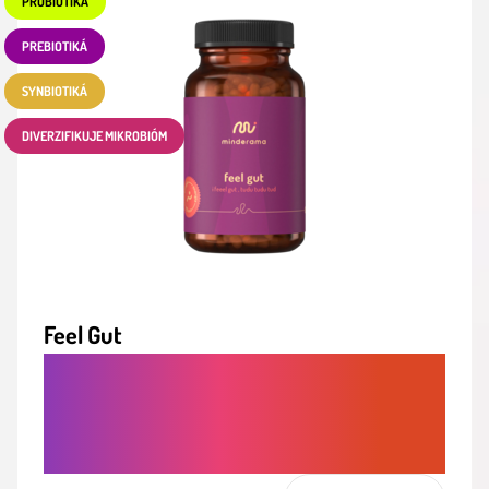
PROBIOTIKÁ
PREBIOTIKÁ
SYNBIOTIKÁ
DIVERZIFIKUJE MIKROBIÓM
Feel Gut
PROBIOTIKÁ A PREBIOTIKÁ V JEDNOM.
DIVERZIFIKÁCIA MIKROBIÓMU A
ZDRAVIE ČRIEV V JEDNEJ DÁVKE