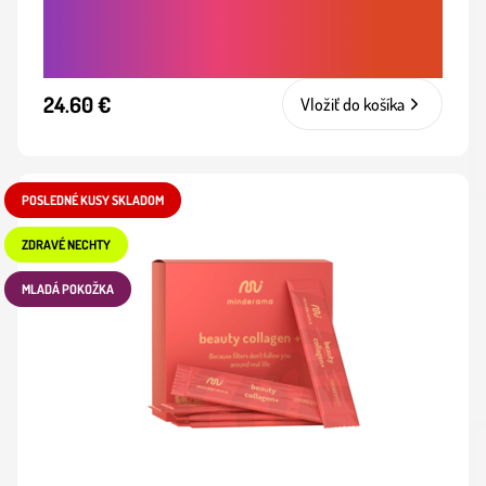
METABOLIZMU PRE ÚČINNÉ A ŠETRNÉ
CHUDNUTIE
24.60 €
Vložiť do košíka
POSLEDNÉ KUSY SKLADOM
ZDRAVÉ NECHTY
MLADÁ POKOŽKA