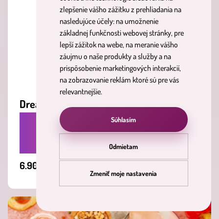
zlepšenie vášho zážitku z prehliadania na
nasledujúce účely:
na umožnenie
základnej funkčnosti webovej stránky
,
pre
lepší zážitok na webe
,
na meranie vášho
záujmu o naše produkty a služby a na
prispôsobenie marketingových interakcií
,
na zobrazovanie reklám ktoré sú pre vás
relevantnejšie
.
Dream river
Súhlasím
RUČNE VYROBENÁ SÓJOVÁ SVIEČKA S
UNIKÁTNOU VÔŇOU COTTON.
Odmietam
6.90 €
Vložiť do košíka
Zmeniť moje nastavenia