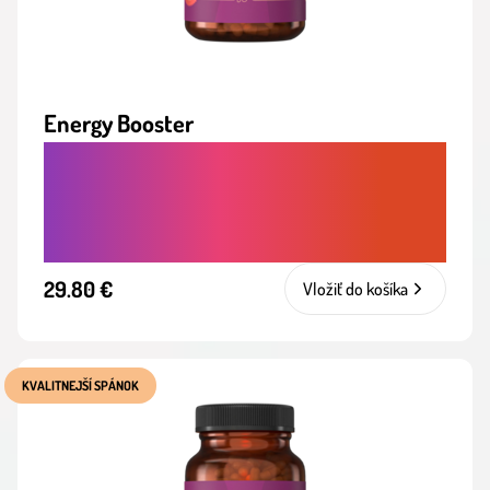
Energy Booster
STABILNÁ, PRÍRODNÁ ENERGIA PRE
TELO AJ MYSEĽ, BEZ VÝKYVOV A BEZ
KOFEÍNU
29.80 €
Vložiť do košíka
KVALITNEJŠÍ SPÁNOK