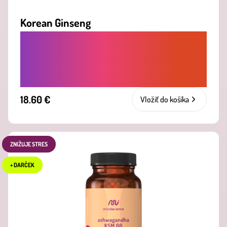
Korean Ginseng
PROTI ÚNAVE. ZVYŠUJE VITALITU,
VÝDRŽ A POMÁHA PRI ÚNAVE ČI
VYČERPANÍ
18.60 €
Vložiť do košíka
ZNIŽUJE STRES
+ DARČEK