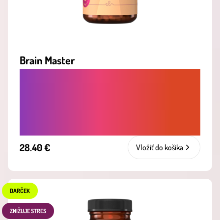
Brain Master
PRE LEPŠIU PAMÄŤ, SÚSTREDENIE A
MENTÁLNU SVIEŽOSŤ - NOOTROPIKÁ
NA PODPORU VÝKONU MOZGU A
JASNEJ MYSLE
28.40 €
Vložiť do košíka
DARČEK
ZNIŽUJE STRES