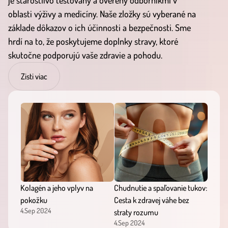
je starostlivo testovaný a overený odborníkmi v
oblasti výživy a medicíny. Naše zložky sú vyberané na
základe dôkazov o ich účinnosti a bezpečnosti. Sme
hrdí na to, že poskytujeme doplnky stravy, ktoré
skutočne podporujú vaše zdravie a pohodu.
Zisti viac
Kolagén a jeho vplyv na
Chudnutie a spaľovanie tukov:
pokožku
Cesta k zdravej váhe bez
4.Sep 2024
straty rozumu
4.Sep 2024