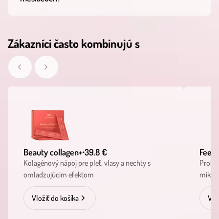
Zákazníci často kombinujú s
Beauty collagen+
39.8 €
Feel 
•
Kolagénový nápoj pre pleť, vlasy a nechty s
Probio
omladzujúcim efektom
mikrob
Vložiť do košíka
Vlo