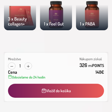
3 x Beauty
collagen+
1 x Feel Gut
1 x PABA
Množstvo
Nákupom získaš
326
1
mi
POINTS
Cena
148
€
Odosielame do 24 hodín
Vložiť do košíka