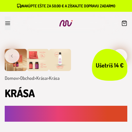
NAKÚPTE EŠTE ZA 50.00 € A ZÍSKAJTE DOPRAVU ZADARMO
Ušetríš 14 €
Domov
>
Obchod
>
Krása
>
Krása
KRÁSA
ZAŽIAR S KRÁSOU, KTORÁ POCHÁDZA ZVNÚTRA A
ODRÁŽA SA NA POVRCH