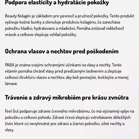
Podpora elasticity a hydratácie pokožky
Beauty Kolagén je základom pre pevnosť a pružnosť pokožky. Tento produkt
vyživuje kožné bunky a stimuluje produkciu kolagénu, čo zanecháva
pokožku hladkú, hydratovanú a mladistvú. Pomáha znižovať viditeľnosť
vrások a celkovo zlepšuje vzhľad pokožky.
Ochrana vlasov a nechtov pred poškodením
PABA je známa svojimi ochrannými účinkami na vlasy a nechty. Tento
vitamín pomáha chrániť vlasy pred predčasným šedivením a zlepšuje
celkovú štruktúru vlasov a nechtov, aby boli pevnejšie, lesklejšie a menej
lámavé.
Trávenie a zdravý mikrobióm pre krásu zvnútra
Feel Gut podporuje zdravie črevného mikrobiómu, čo má významný vplyv na
pokožku a celkovú pohodu. Zdravé črevá zlepšujú vstrebávanie dôležitých
živín, ktoré sú nevyhnutné pre zdravú a žiarivú pokožku, silné nechty a
vlasy.