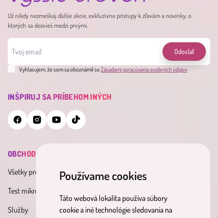
Už nikdy nezmeškaj ďalšie akcie, exkluzívne prístupy k zľavám a novinky, o
ktorých sa dozvieš medzi prvými.
Odoslať
Vyhlasujem, že som sa oboznámil so
Zásadami spracúvania osobných údajov
INŠPIRUJ SA PRÍBEHOM INÝCH
OBCHOD
INFORMÁCIE
MINDERAMA
Všetky produkty
Všeobecné obchodné
O nás
Používame cookies
podmienky
Test mikrobiómu
Kontakt
Táto webová lokalita používa súbory
Zásady spracúvania osobných
Služby
Účinné látky
cookie a iné technológie sledovania na
údajov