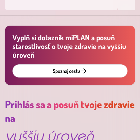
Vyplň si dotazník miPLAN a posuň
starostlivosť o tvoje zdravie na vyššiu
úroveň
Spoznaj cestu
Prihlás sa a posuň tvoje zdravie
na
vyššiu úroveň