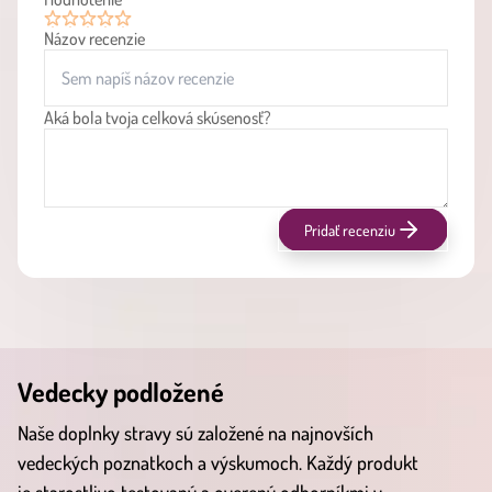
Názov recenzie
1
2
3
4
5
Aká bola tvoja celková skúsenosť?
Pridať recenziu
Vedecky podložené
Naše doplnky stravy sú založené na najnovších
vedeckých poznatkoch a výskumoch. Každý produkt