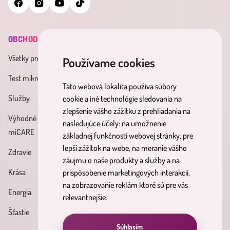
OBCHOD
INFORMÁCIE
MINDERAMA
Všetky produkty
Všeobecné obchodné
O nás
Používame cookies
podmienky
Test mikrobiómu
Kontakt
Táto webová lokalita používa súbory
Zásady spracúvania osobných
Služby
Účinné látky
cookie a iné technológie sledovania na
údajov
zlepšenie vášho zážitku z prehliadania na
Výhodné balíky
Blog
nasledujúce účely:
na umožnenie
Reklamačný poriadok
miCARE
základnej funkčnosti webovej stránky
,
pre
Partnerský
Poučenie o právach
lepší zážitok na webe
,
na meranie vášho
Zdravie
program
dotknutých osôb
záujmu o naše produkty a služby a na
Krása
prispôsobenie marketingových interakcií
,
Formulár na odstúpenie od
na zobrazovanie reklám ktoré sú pre vás
Energia
zmluvy
relevantnejšie
.
Šťastie
Súhlasím