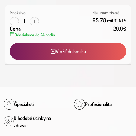
Množstvo
Nákupom získaš
65.78
1
mi
POINTS
Cena
29.9
€
Odosielame do 24 hodín
Vložiť do košíka
Špecialisti
Profesionalita
Dlhodobé účinky na
zdravie