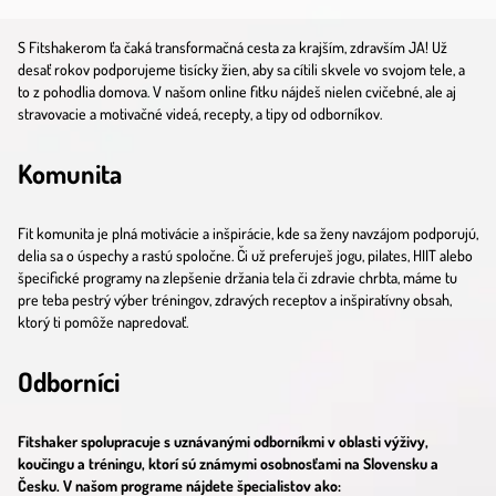
S Fitshakerom ťa čaká transformačná cesta za krajším, zdravším JA! Už
desať rokov podporujeme tisícky žien, aby sa cítili skvele vo svojom tele, a
to z pohodlia domova. V našom online fitku nájdeš nielen cvičebné, ale aj
stravovacie a motivačné videá, recepty, a tipy od odborníkov.
Komunita
Fit komunita je plná motivácie a inšpirácie, kde sa ženy navzájom podporujú,
delia sa o úspechy a rastú spoločne. Či už preferuješ jogu, pilates, HIIT alebo
špecifické programy na zlepšenie držania tela či zdravie chrbta, máme tu
pre teba pestrý výber tréningov, zdravých receptov a inšpiratívny obsah,
ktorý ti pomôže napredovať.
Odborníci
Fitshaker spolupracuje s uznávanými odborníkmi v oblasti výživy,
koučingu a tréningu, ktorí sú známymi osobnosťami na Slovensku a
Česku. V našom programe nájdete špecialistov ako: