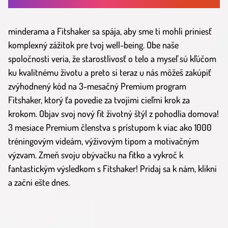
V ZDRAVOM TELE ZDRAVÝ DUCH.
minderama a Fitshaker sa spája, aby sme ti mohli priniesť
komplexný zážitok pre tvoj well-being. Obe naše
spoločnosti veria, že starostlivosť o telo a myseľ sú kľúčom
ku kvalitnému životu a preto si teraz u nás môžeš zakúpiť
zvýhodnený kód na 3-mesačný Premium program
Fitshaker, ktorý ťa povedie za tvojimi cieľmi krok za
krokom. Objav svoj nový fit životný štýl z pohodlia domova!
3 mesiace Premium členstva s prístupom k viac ako 1000
tréningovým videám, výživovým tipom a motivačným
výzvam. Zmeň svoju obývačku na fitko a vykroč k
fantastickým výsledkom s Fitshaker! Pridaj sa k nám, klikni
a začni ešte dnes.