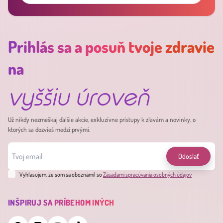
Prihlás sa a posuň tvoje zdravie
na
vyššiu úroveň
Už nikdy nezmeškaj ďalšie akcie, exkluzívne prístupy k zľavám a novinky, o
ktorých sa dozvieš medzi prvými.
Odoslať
Vyhlasujem, že som sa oboznámil so
Zásadami spracúvania osobných údajov
INŠPIRUJ SA PRÍBEHOM INÝCH