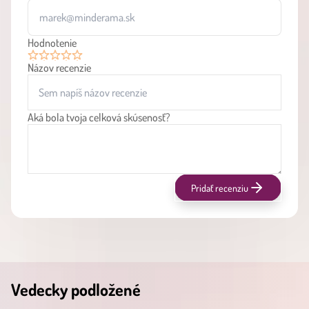
Hodnotenie
Názov recenzie
1
2
3
4
5
Aká bola tvoja celková skúsenosť?
Pridať recenziu
Vedecky podložené