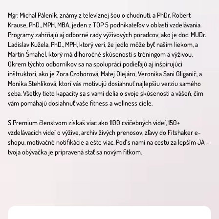
Mgr. Michal Páleník, známy z televíznej šou o chudnutí, a PhDr. Robert
Krause, PhD., MPH, MBA, jeden z TOP 5 podnikateľov v oblasti vzdelávania.
Programy zahŕňajú aj odborné rady výživových poradcov, ako je doc. MUDr.
Ladislav Kužela, PhD., MPH, ktorý verí, že jedlo môže byť naším liekom, a
Martin Šmahel, ktorý má dlhoročné skúsenosti s tréningom a výživou.
Okrem týchto odborníkov sa na spolupráci podieľajú aj inšpirujúci
inštruktori, ako je Zora Czoborová, Matej Olejáro, Veronika Sani Gliganič, a
Monika Stehlíková, ktorí vás motivujú dosiahnuť najlepšiu verziu samého
seba. Všetky tieto kapacity sa s vami delia o svoje skúsenosti a vášeň, čím
vám pomáhajú dosiahnuť vaše fitness a wellness ciele.
S Premium členstvom získaš viac ako 1100 cvičebných videí, 150+
vzdelávacích videí o výžive, archív živých prenosov, zľavy do Fitshaker e-
shopu, motivačné notifikácie a ešte viac. Poď s nami na cestu za lepším JA -
tvoja obývačka je pripravená stať sa novým fitkom.