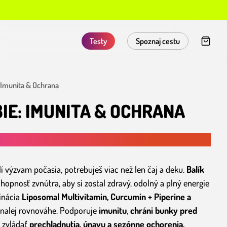
Testy
Spoznaj cestu
 Imunita & Ochrana
IE: IMUNITA & OCHRANA
ZIMY
lí výzvam počasia, potrebuješ viac než len čaj a deku.
Balík
hopnosť zvnútra, aby si zostal zdravý, odolný a plný energie
inácia
Liposomal Multivitamin, Curcumin + Piperine a
konalej rovnováhe. Podporuje
imunitu
,
chráni bunky pred
 zvládať
prechladnutia, únavu a sezónne ochorenia,