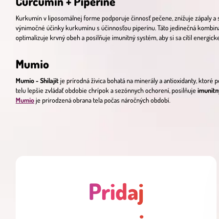
Curcumin + Piperine
Kurkumín v liposomálnej forme podporuje činnosť pečene, znižuje zápaly a s
výnimočné účinky kurkumínu s účinnosťou piperínu. Táto jedinečná kombinác
optimalizuje krvný obeh a posilňuje imunitný systém, aby si sa cítil energic
Mumio
Mumio - Shilajit
je prírodná živica bohatá na minerály a antioxidanty, ktoré 
telu lepšie zvládať obdobie chrípok a sezónnych ochorení, posilňuje
imunit
Mumio
je prirodzená obrana tela počas náročných období.
Pridaj