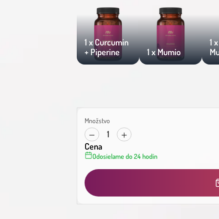
1 x Curcumin
1 
+ Piperine
1 x Mumio
Mu
Množstvo
1
Cena
Odosielame do 24 hodín