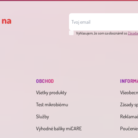
 na
Vyhlasujem, že som sa oboznámil so
Zásada
OBCHOD
INFORM
Všetky produkty
Všeobec
Test mikrobiómu
Zásady s
Služby
Reklamač
Výhodné balíky miCARE
Poučenie