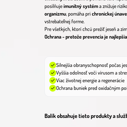
posilňuje
imunitný systém
a znižuje rizi
organizmu
, pomáha pri
chronickej únave
vstrebateľnej forme.
Pre všetkých, ktorí chcú prežiť jeseň a zi
Ochrana - pretože prevencia je najlepšia 
Silnejšia obranyschopnosť počas je
Vyššia odolnosť voči vírusom a stre
Viac životnej energie a regenerácie
Ochrana buniek pred oxidačným p
Balík obsahuje tieto produkty a služ