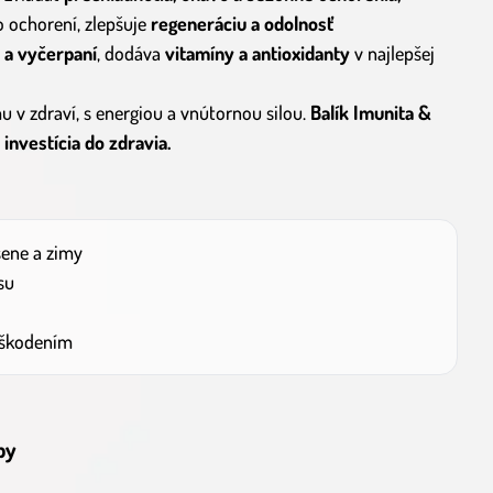
ko ochorení, zlepšuje
regeneráciu a odolnosť
 a vyčerpaní
, dodáva
vitamíny a antioxidanty
v najlepšej
mu v zdraví, s energiou a vnútornou silou.
Balík Imunita &
investícia do zdravia.
sene a zimy
su
oškodením
by