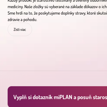
Každý produkt je starostlivo testovaný a overený odborníkmi
medicíny. Naše zložky sú vyberané na základe dôkazov o ich
Sme hrdí na to, že poskytujeme doplnky stravy, ktoré skut
zdravie a pohodu.
Zisti viac
Vyplň si dotazník miPLAN a posuň starost