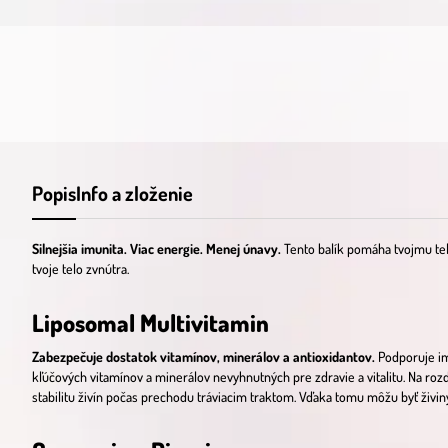
Popis
Info a zloženie
Silnejšia imunita. Viac energie. Menej únavy.
Tento balík pomáha tvojmu tel
tvoje telo zvnútra.
Liposomal Multivitamin
Zabezpečuje dostatok vitamínov, minerálov a antioxidantov.
Podporuje im
kľúčových vitamínov a minerálov nevyhnutných pre zdravie a vitalitu. Na ro
stabilitu živín počas prechodu tráviacim traktom. Vďaka tomu môžu byť živi