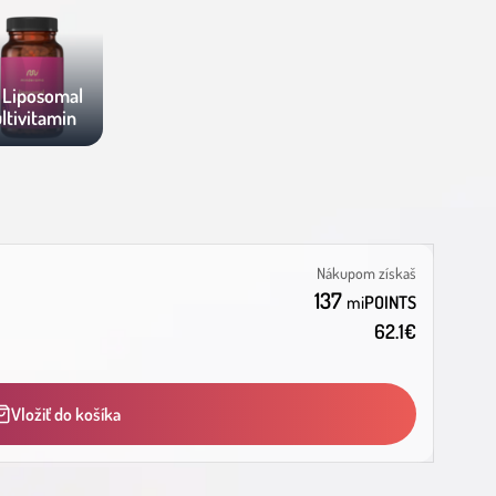
x Liposomal
ltivitamin
Nákupom získaš
137
mi
POINTS
62.1
€
Vložiť do košíka