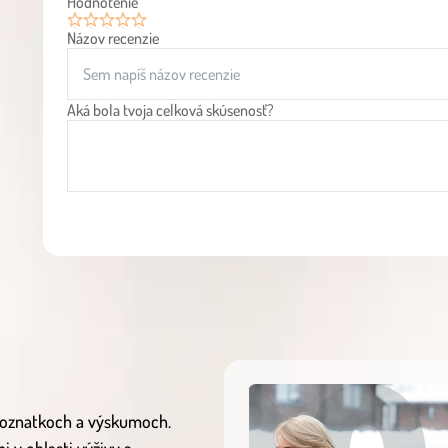
Hodnotenie
Názov recenzie
1
2
3
4
5
Aká bola tvoja celková skúsenosť?
 poznatkoch a výskumoch.