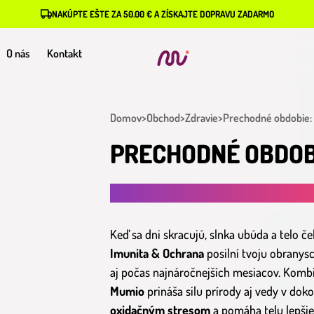
NAKÚPTE EŠTE ZA 50.00 € A ZÍSKAJTE DOPRAVU ZADARMO
O nás
Kontakt
Domov
>
Obchod
>
Zdravie
>
Prechodné obdobie:
PRECHODNÉ OBDOB
SILNEJŠIA IMUNITA POČAS JESENE A 
Keď sa dni skracujú, slnka ubúda a telo če
Imunita & Ochrana
posilní tvoju obranysc
aj počas najnáročnejších mesiacov. Komb
Mumio
prináša silu prírody aj vedy v do
oxidačným stresom
a pomáha telu lepšie