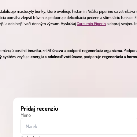
tabilizuje mastocyty bunky, ktoré uvoľňujú histamín. Vďaka piperínu sa vstrebáva
ia pomáha zlepšiť trávenie, podporuje detoxikáciu pečene a stimuláciu funkcie 
kejší a odolnejší voči denným výzvam. Vyskúšaj
Curcumin Piperin
a dopraj svojmu te
pomáhajú posilniť
imunitu
, znížiť
únavu
a podporiť
regeneráciu organizmu
. Podpor
ný systém
, zvyšuje
energiu a odolnosť voči únave
, podporuje
regeneráciu a horm
Pridaj recenziu
Meno