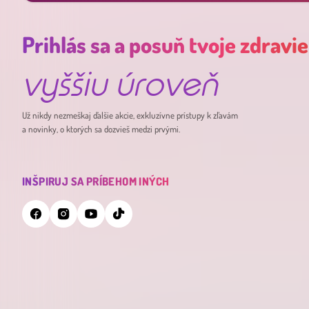
Prihlás sa a posuň tvoje zdravie
vyššiu úroveň
Už nikdy nezmeškaj ďalšie akcie, exkluzívne prístupy k zľavám
a novinky, o ktorých sa dozvieš medzi prvými.
INŠPIRUJ SA PRÍBEHOM INÝCH