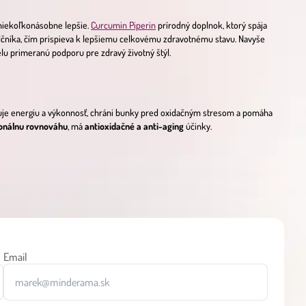
 niekoľkonásobne lepšie.
Curcumin Piperin
prírodný doplnok, ktorý spája
žlčníka, čím prispieva k lepšiemu celkovému zdravotnému stavu. Navyše
lu primeranú podporu pre zdravý životný štýl.
uje energiu a výkonnosť, chráni bunky pred oxidačným stresom a pomáha
onálnu rovnováhu
, má
antioxidačné a anti-aging
účinky.
Email