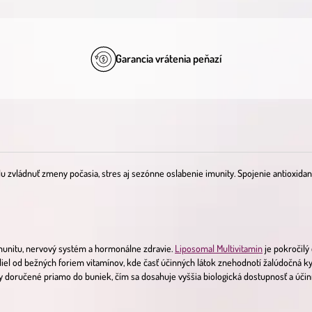
Garancia vrátenia peňazí
u zvládnuť zmeny počasia, stres aj sezónne oslabenie imunity. Spojenie antioxidan
unitu, nervový systém a hormonálne zdravie.
Liposomal Multivitamin
je pokročilý
zdiel od bežných foriem vitamínov, kde časť účinných látok znehodnotí žalúdočná k
ny doručené priamo do buniek, čím sa dosahuje vyššia biologická dostupnosť a účin