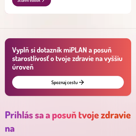
Stiahni ebook
Vyplň si dotazník miPLAN a posuň
starostlivosť o tvoje zdravie na vyššiu
úroveň
Spoznaj cestu
Prihlás sa a posuň tvoje zdravie
na