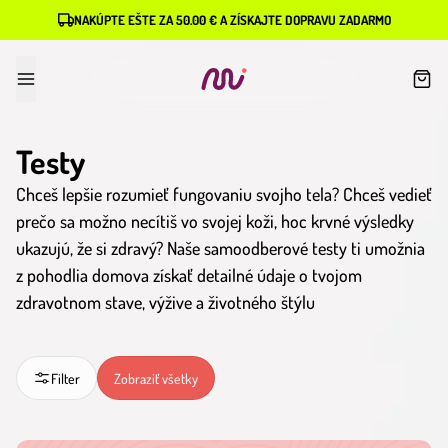
NAKÚPTE EŠTE ZA 50.00 € A ZÍSKAJTE DOPRAVU ZADARMO
Testy
Chceš lepšie rozumieť fungovaniu svojho tela? Chceš vedieť
prečo sa možno necítiš vo svojej koži, hoc krvné výsledky
ukazujú, že si zdravý? Naše samoodberové testy ti umožnia
z pohodlia domova získať detailné údaje o tvojom
zdravotnom stave, výžive a životného štýlu
Filter
Zobraziť všetky