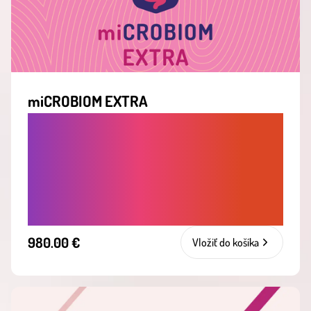
miCROBIOM EXTRA
KOMPLETNÁ ANALÝZA ČREVNÉHO
MIKROBIÓMU S OSOBNOU
INTERPRETÁCIOU VÝSLEDKOV A
PERSONALIZOVANÝM STRAVOVACÍM
PLÁNOM A KONTROLNÝM TESTOM.
980.00 €
Vložiť do košíka