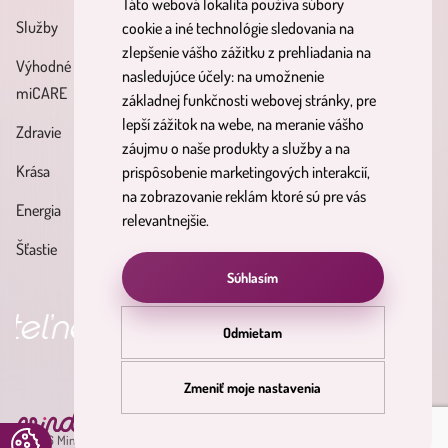
Táto webová lokalita používa súbory
Zásady spracúvania osobných
Služby
Účinné látky
cookie a iné technológie sledovania na
údajov
zlepšenie vášho zážitku z prehliadania na
Výhodné balíky
Blog
nasledujúce účely:
na umožnenie
Reklamačný poriadok
miCARE
základnej funkčnosti webovej stránky
,
pre
Partnerský
Poučenie o právach
lepší zážitok na webe
,
na meranie vášho
Zdravie
program
dotknutých osôb
záujmu o naše produkty a služby a na
Krása
prispôsobenie marketingových interakcií
,
Formulár na odstúpenie od
na zobrazovanie reklám ktoré sú pre vás
Energia
zmluvy
relevantnejšie
.
Šťastie
Súhlasím
é výsledky
objav svoju nirvá
Odmietam
Zmeniť moje nastavenia
pdate
© 2026 Minderama. Všetky práva vyhradené.
okies