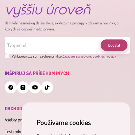
vyššiu úroveň
Už nikdy nezmeškaj ďalšie akcie, exkluzívne prístupy k zľavám a novinky, o
ktorých sa dozvieš medzi prvými.
Odoslať
Vyhlasujem, že som sa oboznámil so
Zásadami spracúvania osobných údajov
INŠPIRUJ SA PRÍBEHOM INÝCH
OBCHOD
INFORMÁCIE
MINDERAMA
Všetky produkty
Všeobecné obchodné
O nás
Používame cookies
podmienky
Test mikrobiómu
Kontakt