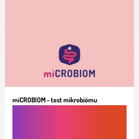
miCROBIOM - test mikrobiómu
KOMPLETNÁ ANALÝZA ČREVNÉHO
MIKROBIÓMU S OSOBNOU
INTERPRETÁCIOU VÝSLEDKOV A
PERSONALIZOVANÝM ODPORÚČANÍM.