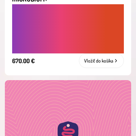
KOMPLETNÁ ANALÝZA ČREVNÉHO
MIKROBIÓMU S OSOBNOU
INTERPRETÁCIOU VÝSLEDKOV A
PERSONALIZOVANÝM ODPORÚČANÍM A
JEDÁLNIČKOM NA MIERU
670.00 €
Vložiť do košíka