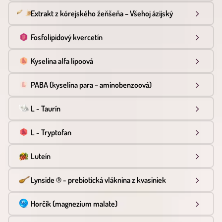
Extrakt z kórejského žeňšeňa – Všehoj ázijský
Fosfolipidový kvercetín
Kyselina alfa lipoová
PABA (kyselina para – aminobenzoová)
L - Taurín
L - Tryptofan
Luteín
Lynside ® - prebiotická vláknina z kvasiniek
Horčík (magnezium malate)