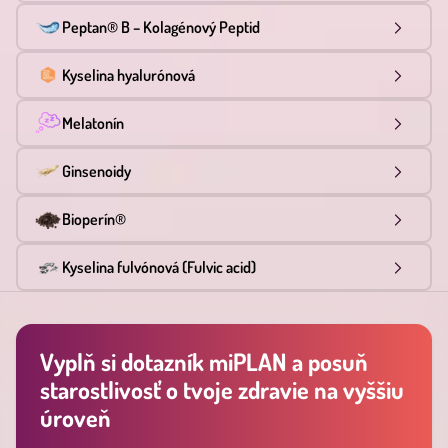
Peptan® B – Kolagénový Peptid
Kyselina hyalurónová
Melatonín
Ginsenoidy
Bioperín®
Kyselina fulvónová (Fulvic acid)
Vyplň si dotazník miPLAN a posuň
starostlivosť o tvoje zdravie na vyššiu
úroveň