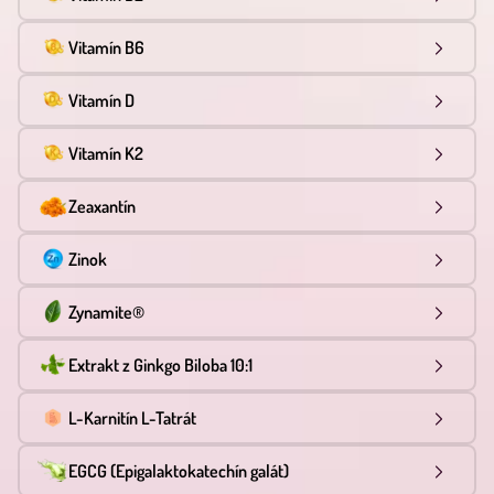
Vitamín B6
Vitamín D
Vitamín K2
Zeaxantín
Zinok
Zynamite®
Extrakt z Ginkgo Biloba 10:1
L-Karnitín L-Tatrát
EGCG (Epigalaktokatechín galát)