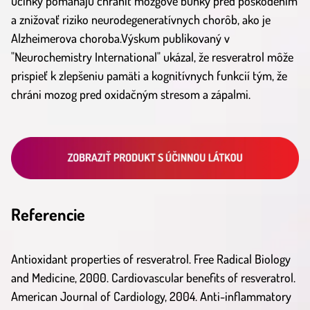
účinky pomáhajú chrániť mozgové bunky pred poškodením
a znižovať riziko neurodegeneratívnych chorôb, ako je
Alzheimerova choroba.Výskum publikovaný v
"Neurochemistry International" ukázal, že resveratrol môže
prispieť k zlepšeniu pamäti a kognitívnych funkcií tým, že
chráni mozog pred oxidačným stresom a zápalmi.
Referencie
Antioxidant properties of resveratrol. Free Radical Biology
and Medicine, 2000. Cardiovascular benefits of resveratrol.
American Journal of Cardiology, 2004. Anti-inflammatory