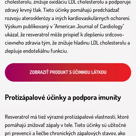
cholesterolu, znižuje oxidáciu LDL cholesterolu a podporuje
zdravý krvný tlak. Tieto účinky pomáhajú predchádzať
rozvoju aterosklerózy a iných kardiovaskulárnych ochorení.
Výskum publikovaný v "American Journal of Cardiology"
ukázal, že resveratrol môže prispieť k zlepšeniu srdcovo-
cievneho zdravia tým, že znižuje hladinu LDL cholesterolu a
zlepšuje endoteliálnu funkciu.
Protizápalové účinky a podpora imunity
Resveratrol má tiež výrazné protizápalové vlastnosti, ktoré
pomáhajú znižovať zápaly v tele. Tieto účinky sú užitočné
pri prevencii a liečbe chronických zápalových stavov, ako