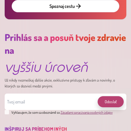
Spoznaj cestu
Prihlás sa a posuň tvoje zdravie
na
vyššiu úroveň
Už nikdy nezmeškaj ďalšie akcie, exkluzívne prístupy k zľavám a novinky, o
ktorých sa dozvieš medzi prvými.
Odoslať
Vyhlasujem, že som sa oboznámil so
Zásadami spracúvania osobných údajov
INŠPIRUJ SA PRÍBEHOM INÝCH