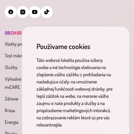
OBCHOD
INFORMÁCIE
MINDERAMA
Všetky produkty
Všeobecné obchodné
O nás
Používame cookies
podmienky
Test mikrobiómu
Kontakt
Táto webová lokalita používa súbory
Zásady spracúvania osobných
Služby
Účinné látky
cookie a iné technológie sledovania na
údajov
zlepšenie vášho zážitku z prehliadania na
Výhodné balíky
Blog
nasledujúce účely:
na umožnenie
Reklamačný poriadok
miCARE
základnej funkčnosti webovej stránky
,
pre
Partnerský
Poučenie o právach
lepší zážitok na webe
,
na meranie vášho
Zdravie
program
dotknutých osôb
záujmu o naše produkty a služby a na
Krása
prispôsobenie marketingových interakcií
,
Formulár na odstúpenie od
na zobrazovanie reklám ktoré sú pre vás
Energia
zmluvy
relevantnejšie
.
Šťastie