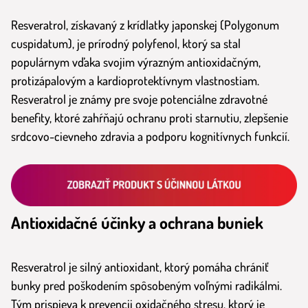
Resveratrol, získavaný z krídlatky japonskej (Polygonum
cuspidatum), je prírodný polyfenol, ktorý sa stal
populárnym vďaka svojim výrazným antioxidačným,
protizápalovým a kardioprotektívnym vlastnostiam.
Resveratrol je známy pre svoje potenciálne zdravotné
benefity, ktoré zahŕňajú ochranu proti starnutiu, zlepšenie
srdcovo-cievneho zdravia a podporu kognitívnych funkcií.
Antioxidačné účinky a ochrana buniek
Resveratrol je silný antioxidant, ktorý pomáha chrániť
bunky pred poškodením spôsobeným voľnými radikálmi.
Tým prispieva k prevencii oxidačného stresu, ktorý je