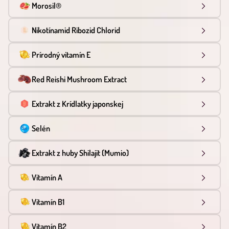
Morosil®
Nikotínamid Ribozid Chlorid
Prírodný vitamín E
Red Reishi Mushroom Extract
Extrakt z Krídlatky japonskej
Selén
Extrakt z huby Shilajit (Mumio)
Vitamín A
Vitamín B1
Vitamín B2