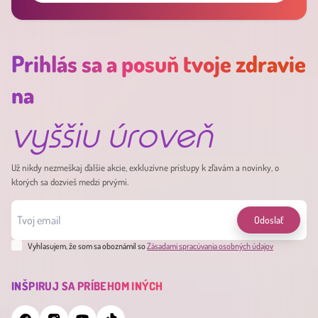
Prihlás sa a posuň tvoje zdravie
na
vyššiu úroveň
Už nikdy nezmeškaj ďalšie akcie, exkluzívne prístupy k zľavám a novinky, o
ktorých sa dozvieš medzi prvými.
Odoslať
Vyhlasujem, že som sa oboznámil so
Zásadami spracúvania osobných údajov
INŠPIRUJ SA PRÍBEHOM INÝCH