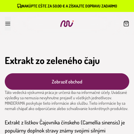
NAKÚPTE EŠTE ZA 50.00 € A ZÍSKAJTE DOPRAVU ZADARMO
Extrakt zo zeleného čaju
Zobraziť obchod
Táto vedecká výskumná práca je určená iba na informačné účely. Uvádzané
výsledky sa nemusia nevyhnutne prejaviť u všetkých jednotlivcov.
MINDERAMA poskytuje tieto informácie ako službu. Tieto informácie by sa
nemali chápať ako odporúčanie alebo schvaľovanie konkrétnych produktov.
Extrakt z lístkov Čajovníka čínskeho (Camellia sinensis) je
populárny doplnok stravy známy svojimi silnými