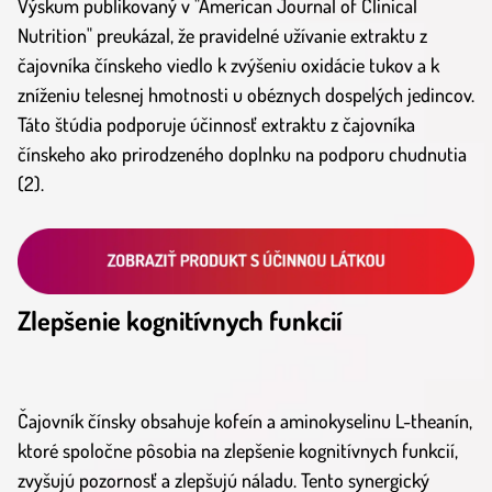
Výskum publikovaný v "American Journal of Clinical
Nutrition" preukázal, že pravidelné užívanie extraktu z
čajovníka čínskeho viedlo k zvýšeniu oxidácie tukov a k
zníženiu telesnej hmotnosti u obéznych dospelých jedincov.
Táto štúdia podporuje účinnosť extraktu z čajovníka
čínskeho ako prirodzeného doplnku na podporu chudnutia
(2).
Zlepšenie kognitívnych funkcií
Čajovník čínsky obsahuje kofeín a aminokyselinu L-theanín,
ktoré spoločne pôsobia na zlepšenie kognitívnych funkcií,
zvyšujú pozornosť a zlepšujú náladu. Tento synergický