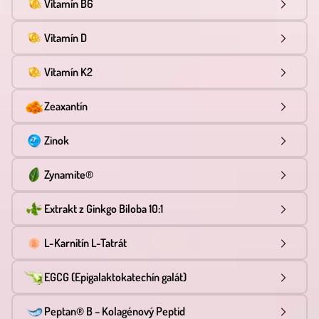
Vitamín B6
Vitamín D
Vitamín K2
Zeaxantín
Zinok
Zynamite®
Extrakt z Ginkgo Biloba 10:1
L-Karnitín L-Tatrát
EGCG (Epigalaktokatechín galát)
Peptan® B – Kolagénový Peptid