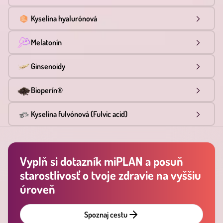
Kyselina hyalurónová
Melatonín
Ginsenoidy
Bioperín®
Kyselina fulvónová (Fulvic acid)
Vyplň si dotazník miPLAN a posuň
starostlivosť o tvoje zdravie na vyššiu
úroveň
Spoznaj cestu