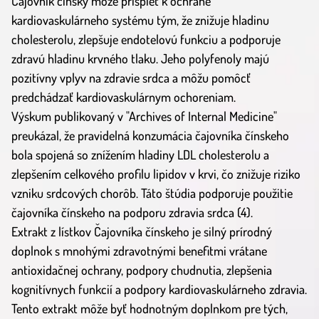
Čajovník čínsky môže prispieť k ochrane
kardiovaskulárneho systému tým, že znižuje hladinu
cholesterolu, zlepšuje endotelovú funkciu a podporuje
zdravú hladinu krvného tlaku. Jeho polyfenoly majú
pozitívny vplyv na zdravie srdca a môžu pomôcť
predchádzať kardiovaskulárnym ochoreniam.
Výskum publikovaný v "Archives of Internal Medicine"
preukázal, že pravidelná konzumácia čajovníka čínskeho
bola spojená so znížením hladiny LDL cholesterolu a
zlepšením celkového profilu lipidov v krvi, čo znižuje riziko
vzniku srdcových chorôb. Táto štúdia podporuje použitie
čajovníka čínskeho na podporu zdravia srdca (4).
Extrakt z lístkov Čajovníka čínskeho je silný prírodný
doplnok s mnohými zdravotnými benefitmi vrátane
antioxidačnej ochrany, podpory chudnutia, zlepšenia
kognitívnych funkcií a podpory kardiovaskulárneho zdravia.
Tento extrakt môže byť hodnotným doplnkom pre tých,