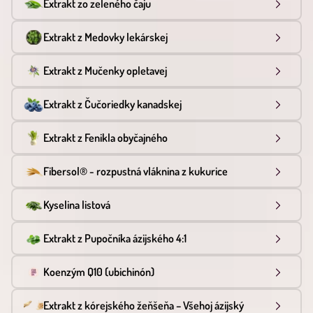
Extrakt zo zeleného čaju
Extrakt z Medovky lekárskej
Extrakt z Mučenky opletavej
Extrakt z Čučoriedky kanadskej
Extrakt z Fenikla obyčajného
Fibersol® - rozpustná vláknina z kukurice
Kyselina listová
Extrakt z Pupočníka ázijského 4:1
Koenzým Q10 (ubichinón)
Extrakt z kórejského žeňšeňa – Všehoj ázijský