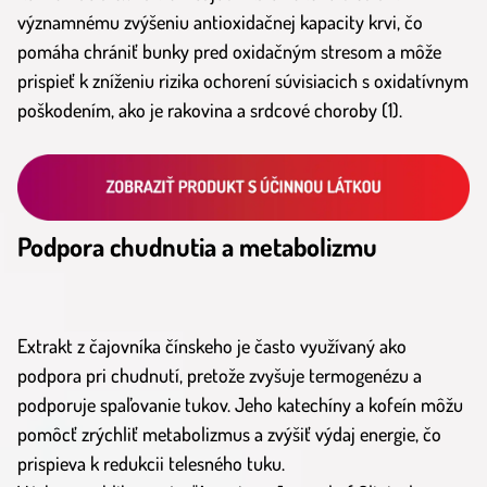
významnému zvýšeniu antioxidačnej kapacity krvi, čo
pomáha chrániť bunky pred oxidačným stresom a môže
prispieť k zníženiu rizika ochorení súvisiacich s oxidatívnym
poškodením, ako je rakovina a srdcové choroby (1).
Podpora chudnutia a metabolizmu
Extrakt z čajovníka čínskeho je často využívaný ako
podpora pri chudnutí, pretože zvyšuje termogenézu a
podporuje spaľovanie tukov. Jeho katechíny a kofeín môžu
pomôcť zrýchliť metabolizmus a zvýšiť výdaj energie, čo
prispieva k redukcii telesného tuku.