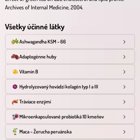
Archives of Internal Medicine, 2004.
Všetky účinné látky
Ashwagandha KSM – 66
Adaptogénne huby
Vitamin B
Hydrolyzovaný hovädzí kolagén typ I a III
Tráviace enzými
Mikroenkapsulované probiotiká 10 kmeňov
Maca – Žerucha peruánska