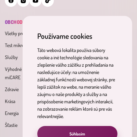
OBCHOD
INFORMÁCIE
MINDERAMA
Všetky produkty
Všeobecné obchodné
O nás
Používame cookies
podmienky
Test mikrobiómu
Kontakt
Táto webová lokalita používa súbory
Zásady spracúvania osobných
Služby
Účinné látky
cookie a iné technológie sledovania na
údajov
zlepšenie vášho zážitku z prehliadania na
Výhodné balíky
Blog
nasledujúce účely:
na umožnenie
Reklamačný poriadok
miCARE
základnej funkčnosti webovej stránky
,
pre
Partnerský
Poučenie o právach
lepší zážitok na webe
,
na meranie vášho
Zdravie
program
dotknutých osôb
záujmu o naše produkty a služby a na
Krása
prispôsobenie marketingových interakcií
,
Formulár na odstúpenie od
na zobrazovanie reklám ktoré sú pre vás
Energia
zmluvy
relevantnejšie
.
Šťastie
Súhlasím