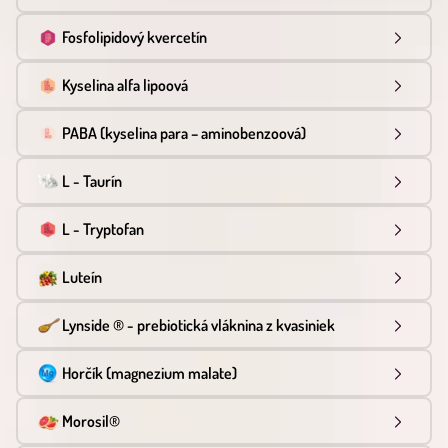
Fosfolipidový kvercetín
Kyselina alfa lipoová
PABA (kyselina para – aminobenzoová)
L - Taurín
L - Tryptofan
Luteín
Lynside ® - prebiotická vláknina z kvasiniek
Horčík (magnezium malate)
Morosil®