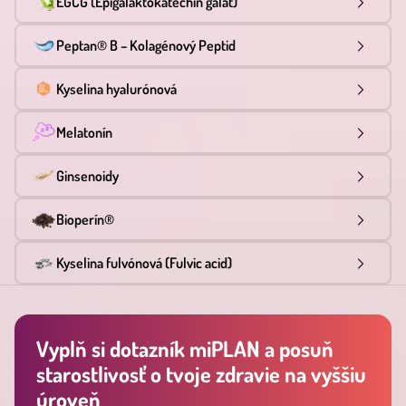
EGCG (Epigalaktokatechín galát)
Peptan® B – Kolagénový Peptid
Kyselina hyalurónová
Melatonín
Ginsenoidy
Bioperín®
Kyselina fulvónová (Fulvic acid)
Vyplň si dotazník miPLAN a posuň
starostlivosť o tvoje zdravie na vyššiu
úroveň