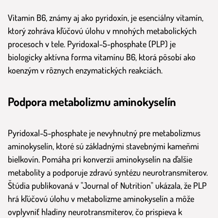
Vitamin B6, známy aj ako pyridoxín, je esenciálny vitamín,
ktorý zohráva kľúčovú úlohu v mnohých metabolických
procesoch v tele. Pyridoxal-5-phosphate (PLP) je
biologicky aktívna forma vitamínu B6, ktorá pôsobí ako
koenzým v rôznych enzymatických reakciách.
Podpora metabolizmu aminokyselín
Pyridoxal-5-phosphate je nevyhnutný pre metabolizmus
aminokyselín, ktoré sú základnými stavebnými kameňmi
bielkovín. Pomáha pri konverzii aminokyselín na ďalšie
metabolity a podporuje zdravú syntézu neurotransmiterov.
Štúdia publikovaná v "Journal of Nutrition" ukázala, že PLP
hrá kľúčovú úlohu v metabolizme aminokyselín a môže
ovplyvniť hladiny neurotransmiterov, čo prispieva k