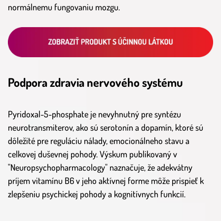
normálnemu fungovaniu mozgu.
Podpora zdravia nervového systému
Pyridoxal-5-phosphate je nevyhnutný pre syntézu
neurotransmiterov, ako sú serotonín a dopamín, ktoré sú
dôležité pre reguláciu nálady, emocionálneho stavu a
celkovej duševnej pohody. Výskum publikovaný v
"Neuropsychopharmacology" naznačuje, že adekvátny
príjem vitamínu B6 v jeho aktívnej forme môže prispieť k
zlepšeniu psychickej pohody a kognitívnych funkcií.