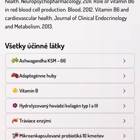
health. Neuropsychopharmacology, 2011. Role of vitamin B6
in red blood cell production. Blood, 2012. Vitamin B6 and
cardiovascular health. Journal of Clinical Endocrinology
and Metabolism, 2013.
Všetky účinné látky
Ashwagandha KSM – 66
Adaptogénne huby
Vitamin B
Hydrolyzovaný hovädzí kolagén typ I a III
Tráviace enzými
Mikroenkapsulované probiotiká 10 kmeňov