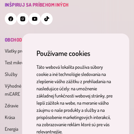
INŠPIRUJ SA PRÍBEHOM INÝCH
OBCHOD
INFORMÁCIE
MINDERAMA
Všetky produkty
Všeobecné obchodné
O nás
Používame cookies
podmienky
Test mikrobiómu
Kontakt
Táto webová lokalita používa súbory
Zásady spracúvania osobných
Služby
Účinné látky
cookie a iné technológie sledovania na
údajov
zlepšenie vášho zážitku z prehliadania na
Výhodné balíky
Blog
nasledujúce účely:
na umožnenie
Reklamačný poriadok
miCARE
základnej funkčnosti webovej stránky
,
pre
Partnerský
Poučenie o právach
lepší zážitok na webe
,
na meranie vášho
Zdravie
program
dotknutých osôb
záujmu o naše produkty a služby a na
Krása
prispôsobenie marketingových interakcií
,
Formulár na odstúpenie od
na zobrazovanie reklám ktoré sú pre vás
Energia
zmluvy
relevantnejšie
.