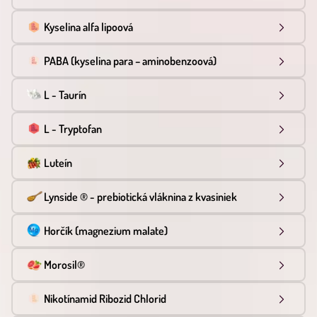
Kyselina alfa lipoová
PABA (kyselina para – aminobenzoová)
L - Taurín
L - Tryptofan
Luteín
Lynside ® - prebiotická vláknina z kvasiniek
Horčík (magnezium malate)
Morosil®
Nikotínamid Ribozid Chlorid