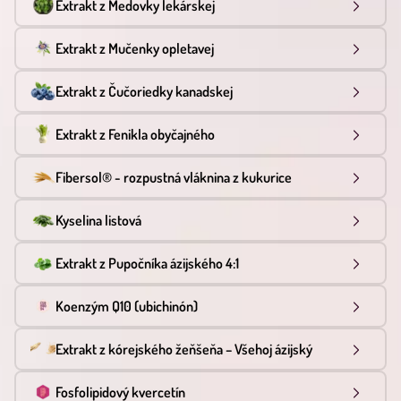
Extrakt z Medovky lekárskej
Extrakt z Mučenky opletavej
Extrakt z Čučoriedky kanadskej
Extrakt z Fenikla obyčajného
Fibersol® - rozpustná vláknina z kukurice
Kyselina listová
Extrakt z Pupočníka ázijského 4:1
Koenzým Q10 (ubichinón)
Extrakt z kórejského žeňšeňa – Všehoj ázijský
Fosfolipidový kvercetín