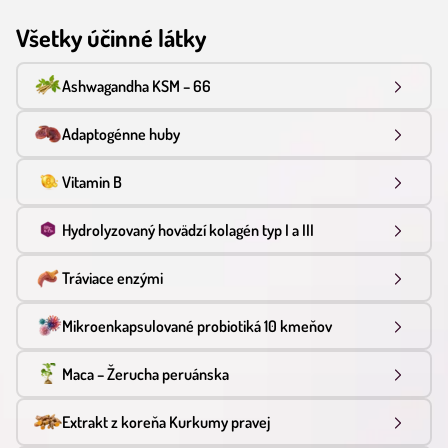
Všetky účinné látky
Ashwagandha KSM – 66
Adaptogénne huby
Vitamin B
Hydrolyzovaný hovädzí kolagén typ I a III
Tráviace enzými
Mikroenkapsulované probiotiká 10 kmeňov
Maca – Žerucha peruánska
Extrakt z koreňa Kurkumy pravej