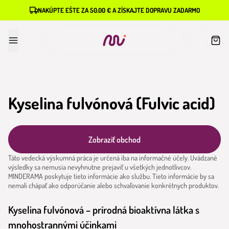
NAKÚPTE EŠTE ZA 50.00 € A ZÍSKAJTE DOPRAVU ZADARMO
Kyselina fulvónová (Fulvic acid)
Zobraziť obchod
Táto vedecká výskumná práca je určená iba na informačné účely. Uvádzané
výsledky sa nemusia nevyhnutne prejaviť u všetkých jednotlivcov.
MINDERAMA poskytuje tieto informácie ako službu. Tieto informácie by sa
nemali chápať ako odporúčanie alebo schvaľovanie konkrétnych produktov.
Kyselina fulvónová – prírodná bioaktívna látka s
mnohostrannými účinkami