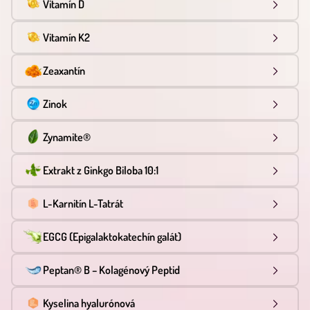
Vitamín D
Vitamín K2
Zeaxantín
Zinok
Zynamite®
Extrakt z Ginkgo Biloba 10:1
L-Karnitín L-Tatrát
EGCG (Epigalaktokatechín galát)
Peptan® B – Kolagénový Peptid
Kyselina hyalurónová