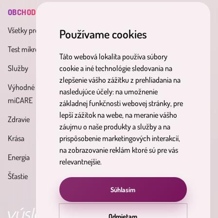
OBCHOD
INFORMÁCIE
MINDERAMA
Všetky produkty
Všeobecné obchodné
O nás
Používame cookies
podmienky
Test mikrobiómu
Kontakt
Táto webová lokalita používa súbory
Zásady spracúvania osobných
Služby
Účinné látky
cookie a iné technológie sledovania na
údajov
zlepšenie vášho zážitku z prehliadania na
Výhodné balíky
Blog
nasledujúce účely:
na umožnenie
Reklamačný poriadok
miCARE
základnej funkčnosti webovej stránky
,
pre
Partnerský
Poučenie o právach
lepší zážitok na webe
,
na meranie vášho
Zdravie
program
dotknutých osôb
záujmu o naše produkty a služby a na
Krása
prispôsobenie marketingových interakcií
,
Formulár na odstúpenie od
na zobrazovanie reklám ktoré sú pre vás
Energia
zmluvy
relevantnejšie
.
Šťastie
Súhlasím
ýsledky
objav svoju nirvánu
Odmietam