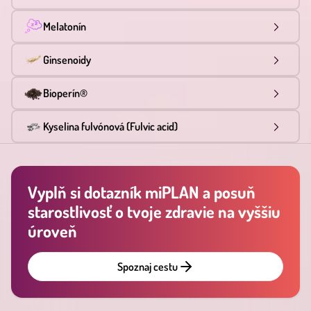
Melatonín
Ginsenoidy
Bioperín®
Kyselina fulvónová (Fulvic acid)
Vyplň si dotazník miPLAN a posuň
starostlivosť o tvoje zdravie na vyššiu
úroveň
Spoznaj cestu