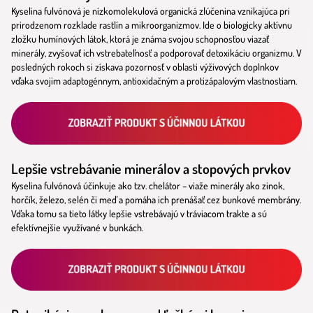
Kyselina fulvónová je nízkomolekulová organická zlúčenina vznikajúca pri
prirodzenom rozklade rastlín a mikroorganizmov. Ide o biologicky aktívnu
zložku humínových látok, ktorá je známa svojou schopnosťou viazať
minerály, zvyšovať ich vstrebateľnosť a podporovať detoxikáciu organizmu. V
posledných rokoch si získava pozornosť v oblasti výživových doplnkov
vďaka svojim adaptogénnym, antioxidačným a protizápalovým vlastnostiam.
Lepšie vstrebávanie minerálov a stopových prvkov
Kyselina fulvónová účinkuje ako tzv. chelátor – viaže minerály ako zinok,
horčík, železo, selén či meď a pomáha ich prenášať cez bunkové membrány.
Vďaka tomu sa tieto látky lepšie vstrebávajú v tráviacom trakte a sú
efektívnejšie využívané v bunkách.