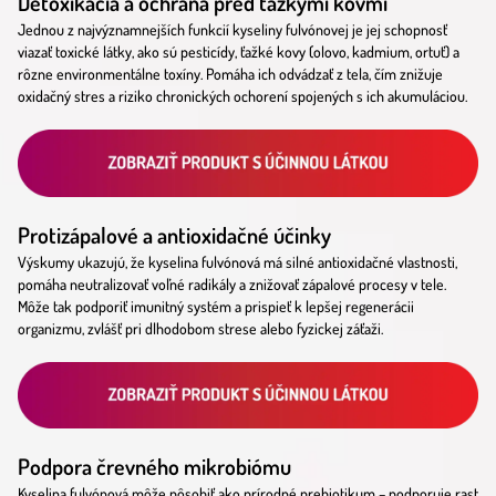
Detoxikácia a ochrana pred ťažkými kovmi
Jednou z najvýznamnejších funkcií kyseliny fulvónovej je jej schopnosť
viazať toxické látky, ako sú pesticídy, ťažké kovy (olovo, kadmium, ortuť) a
rôzne environmentálne toxíny. Pomáha ich odvádzať z tela, čím znižuje
oxidačný stres a riziko chronických ochorení spojených s ich akumuláciou.
Protizápalové a antioxidačné účinky
Výskumy ukazujú, že kyselina fulvónová má silné antioxidačné vlastnosti,
pomáha neutralizovať voľné radikály a znižovať zápalové procesy v tele.
Môže tak podporiť imunitný systém a prispieť k lepšej regenerácii
organizmu, zvlášť pri dlhodobom strese alebo fyzickej záťaži.
Podpora črevného mikrobiómu
Kyselina fulvónová môže pôsobiť ako prírodné prebiotikum – podporuje rast