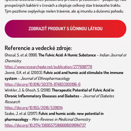
prospešných baktérií v črevách a zlepšuje celkový stav tráviaceho traktu.
Tým pozitívne ovplyvňuje nielen trávenie, ale aj imunitu a duševnú pohodu.
Referencie a vedecké zdroje:
Ghosal, S. et al. (1991).
The Fulvic Acid: A Humic Substance
–
Indian Journal of
Chemistry
https://www.researchgate.net/publication/277698778
Jooné, G.K. et al. (2003).
Fulvic acid and humic acid stimulate the immune
system
–
Journal of Ethnopharmacology
https://doi.org/10.1016/S0378-8741(03)00196-6
Winkler, J. & Ghosh, S. (2018).
Therapeutic Potential of Fulvic Acid in
Chronic Inflammatory Diseases and Diabetes
–
Journal of Diabetes
Research
https://doi.org/10.1155/2018/5391014
Szabo, J. et al. (2017).
Fulvic and humic acids: new potential in
pharmacology
–
Mini-Reviews in Medicinal Chemistry
https://doi.org/10.2174/1389557516666160919114737