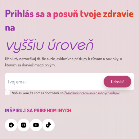
Prihlás sa a posuň tvoje zdravie
na
vyššiu úroveň
Už nikdy nezmeškaj ďalšie akcie, exkluzívne prístupy k zľavám a novinky, o
ktorých sa dozvieš medzi prvými.
Odoslať
Vyhlasujem, že som sa oboznámil so
Zásadami spracúvania osobných údajov
INŠPIRUJ SA PRÍBEHOM INÝCH