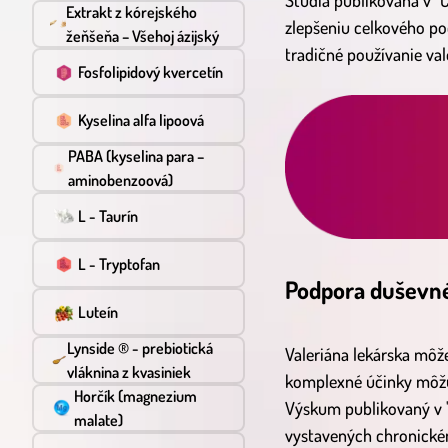
Štúdia publikovaná v "C
Extrakt z kórejského
zlepšeniu celkového po
žeňšeňa – Všehoj ázijský
tradičné používanie val
Fosfolipidový kvercetín
Kyselina alfa lipoová
PABA (kyselina para –
aminobenzoová)
L - Taurín
L - Tryptofan
Podpora duševné
Luteín
Lynside ® - prebiotická
Valeriána lekárska môž
vláknina z kvasiniek
komplexné účinky môžu
Horčík (magnezium
Výskum publikovaný v "
malate)
vystavených chronickém