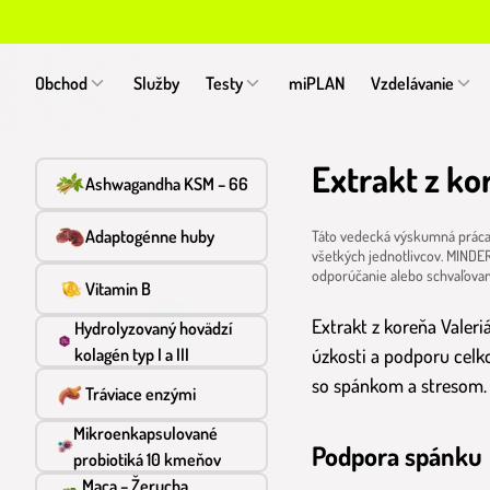
Obchod
Služby
Testy
miPLAN
Vzdelávanie
Extrakt z ko
Ashwagandha KSM – 66
Adaptogénne huby
Táto vedecká výskumná práca 
všetkých jednotlivcov. MINDER
odporúčanie alebo schvaľova
Vitamin B
Extrakt z koreňa Valeri
Hydrolyzovaný hovädzí
kolagén typ I a III
úzkosti a podporu celk
so spánkom a stresom.
Tráviace enzými
Mikroenkapsulované
Podpora spánku
probiotiká 10 kmeňov
Maca – Žerucha