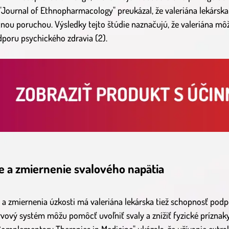
Journal of Ethnopharmacology" preukázal, že valeriána lekárska
nou poruchou. Výsledky tejto štúdie naznačujú, že valeriána mô
dporu psychického zdravia (2).
e a zmiernenie svalového napätia
 zmiernenia úzkosti má valeriána lekárska tiež schopnosť podpo
rvový systém môžu pomôcť uvoľniť svaly a znížiť fyzické príznaky