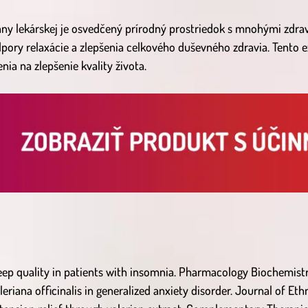
iány lekárskej je osvedčený prírodný prostriedok s mnohými zdr
dpory relaxácie a zlepšenia celkového duševného zdravia. Tento
nia na zlepšenie kvality života.
leep quality in patients with insomnia. Pharmacology Biochemist
aleriana officinalis in generalized anxiety disorder. Journal of 