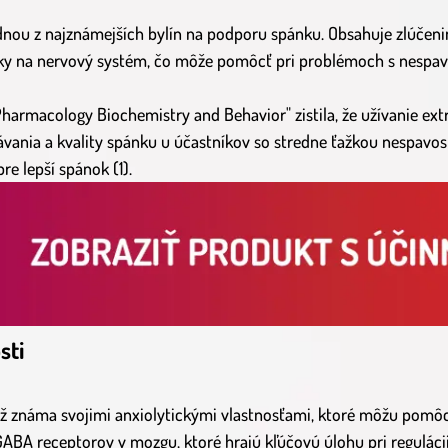
ednou z najznámejších bylín na podporu spánku. Obsahuje zlúčenin
y na nervový systém, čo môže pomôcť pri problémoch s nespavos
Pharmacology Biochemistry and Behavior" zistila, že užívanie ext
ávania a kvality spánku u účastníkov so stredne ťažkou nespavos
re lepší spánok (1).
sti
iež známa svojimi anxiolytickými vlastnosťami, ktoré môžu pomôcť
BA receptorov v mozgu, ktoré hrajú kľúčovú úlohu pri regulácii 