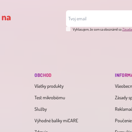
 na
Vyhlasujem, že som sa oboznámil so
Zásada
OBCHOD
INFORM
Všetky produkty
Všeobec
Test mikrobiómu
Zásady s
Služby
Reklamač
Výhodné balíky miCARE
Poučenie