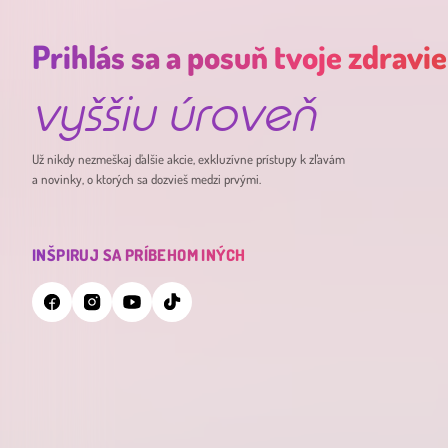
Prihlás sa a posuň tvoje zdravie
vyššiu úroveň
Už nikdy nezmeškaj ďalšie akcie, exkluzívne prístupy k zľavám
a novinky, o ktorých sa dozvieš medzi prvými.
INŠPIRUJ SA PRÍBEHOM INÝCH