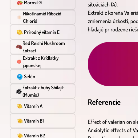
Morosil®
situáciách (4).
Extrakt z koreňa Valer
Nikotínamid Ribozid
zmiernenia úzkosti, po
Chlorid
hľadajú prirodzené rieše
Prírodný vitamín E
Red Reishi Mushroom
Extract
Extrakt z Krídlatky
japonskej
Selén
Extrakt z huby Shilajit
(Mumio)
Referencie
Vitamín A
Vitamín B1
Effect of valerian on s
Anxiolytic effects of V
Vitamín B2