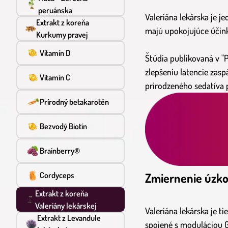
peruánska
Valeriána lekárska je j
Extrakt z koreňa
majú upokojujúce účink
Kurkumy pravej
Vitamín D
Štúdia publikovaná v "
zlepšeniu latencie zasp
Vitamín C
prirodzeného sedatíva p
Prírodný betakarotén
Bezvodý Biotín
Brainberry®
Zmiernenie úzko
Cordyceps
Extrakt z koreňa
Valeriány lekárskej
Valeriána lekárska je t
Extrakt z Levandule
spojené s moduláciou GA