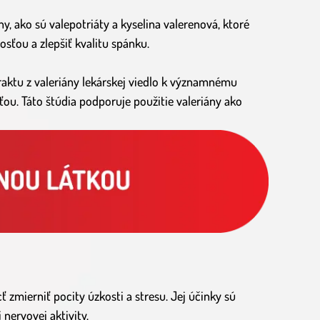
y, ako sú valepotriáty a kyselina valerenová, ktoré
ťou a zlepšiť kvalitu spánku.
raktu z valeriány lekárskej viedlo k významnému
ťou. Táto štúdia podporuje použitie valeriány ako
 zmierniť pocity úzkosti a stresu. Jej účinky sú
nervovej aktivity.