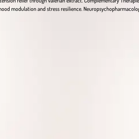
tension relief through valerian extract. Complementary Therapies
n mood modulation and stress resilience. Neuropsychopharmacolog