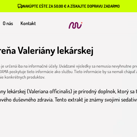
NAKÚPTE EŠTE ZA 50.00 € A ZÍSKAJTE DOPRAVU ZADARMO
O nás
Kontakt
reňa Valeriány lekárskej
je určená iba na informačné účely. Uvádzané výsledky sa nemusia nevyhnutne pre
AMA poskytuje tieto informácie ako službu. Tieto informácie by sa nemali chápať
nie konkrétnych produktov.
ány lekárskej (Valeriana officinalis) je prírodný doplnok, ktorý s
ového duševného zdravia. Tento extrakt je známy svojimi sedat