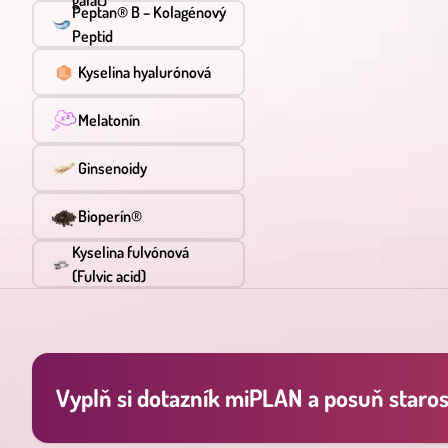
galát)
Peptan® B – Kolagénový
Peptid
Kyselina hyalurónová
Melatonín
Ginsenoidy
Bioperín®
Kyselina fulvónová
(Fulvic acid)
Vyplň si dotazník miPLAN a posuň starost