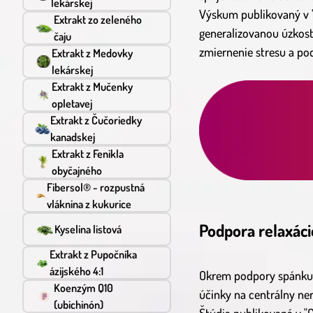
lekárskej
Výskum publikovaný v "
Extrakt zo zeleného
generalizovanou úzkost
čaju
zmiernenie stresu a po
Extrakt z Medovky
lekárskej
Extrakt z Mučenky
opletavej
Extrakt z Čučoriedky
kanadskej
Extrakt z Fenikla
obyčajného
Fibersol® - rozpustná
vláknina z kukurice
Podpora relaxáci
Kyselina listová
Extrakt z Pupočníka
ázijského 4:1
Okrem podpory spánku a
Koenzým Q10
účinky na centrálny ne
(ubichinón)