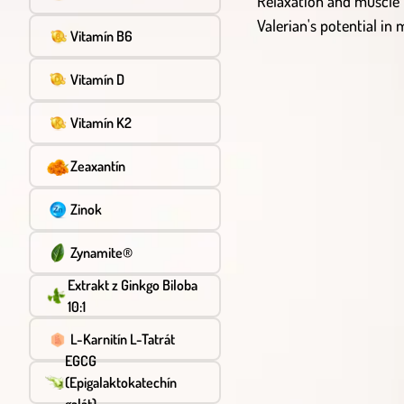
Relaxation and muscle 
Valerian's potential i
Vitamín B6
Vitamín D
Vitamín K2
Zeaxantín
Zinok
Zynamite®
Extrakt z Ginkgo Biloba
10:1
L-Karnitín L-Tatrát
EGCG
(Epigalaktokatechín