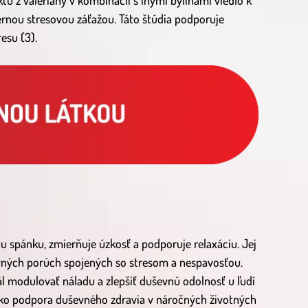
tu z valeriány v kombinácii s inými bylinami viedlo k
ernou stresovou záťažou. Táto štúdia podporuje
esu (3).
u spánku, zmierňuje úzkosť a podporuje relaxáciu. Jej
vných porúch spojených so stresom a nespavosťou.
 modulovať náladu a zlepšiť duševnú odolnosť u ľudí
ako podpora duševného zdravia v náročných životných