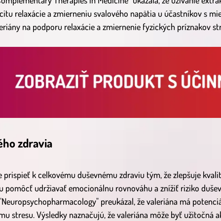
omplementary Therapies in Medicine" ukázala, že užívanie extrak
citu relaxácie a zmierneniu svalového napätia u účastníkov s mi
eriány na podporu relaxácie a zmiernenie fyzických príznakov str
ho zdravia
e prispieť k celkovému duševnému zdraviu tým, že zlepšuje kvalit
 pomôcť udržiavať emocionálnu rovnováhu a znížiť riziko duše
Neuropsychopharmacology" preukázal, že valeriána má potenciál
u stresu. Výsledky naznačujú, že valeriána môže byť užitočná 