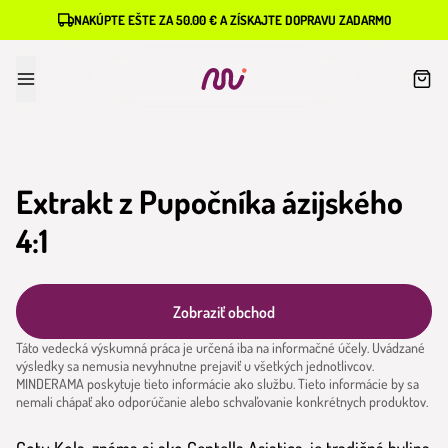
NAKÚPTE EŠTE ZA 50.00 € A ZÍSKAJTE DOPRAVU ZADARMO
Extrakt z Pupočníka ázijského
4:1
Zobraziť obchod
Táto vedecká výskumná práca je určená iba na informačné účely. Uvádzané
výsledky sa nemusia nevyhnutne prejaviť u všetkých jednotlivcov.
MINDERAMA poskytuje tieto informácie ako službu. Tieto informácie by sa
nemali chápať ako odporúčanie alebo schvaľovanie konkrétnych produktov.