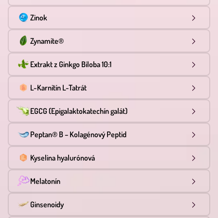
Zinok
Zynamite®
Extrakt z Ginkgo Biloba 10:1
L-Karnitín L-Tatrát
EGCG (Epigalaktokatechín galát)
Peptan® B – Kolagénový Peptid
Kyselina hyalurónová
Melatonín
Ginsenoidy