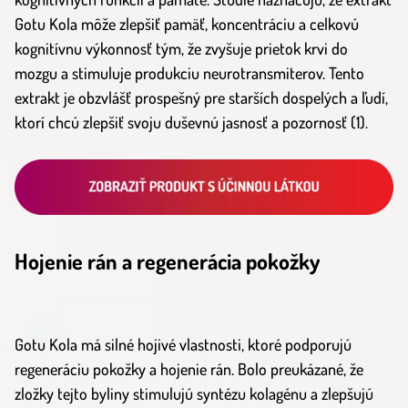
Gotu Kola môže zlepšiť pamäť, koncentráciu a celkovú
kognitívnu výkonnosť tým, že zvyšuje prietok krvi do
mozgu a stimuluje produkciu neurotransmiterov. Tento
extrakt je obzvlášť prospešný pre starších dospelých a ľudí,
ktorí chcú zlepšiť svoju duševnú jasnosť a pozornosť (1).
Hojenie rán a regenerácia pokožky
Gotu Kola má silné hojivé vlastnosti, ktoré podporujú
regeneráciu pokožky a hojenie rán. Bolo preukázané, že
zložky tejto byliny stimulujú syntézu kolagénu a zlepšujú