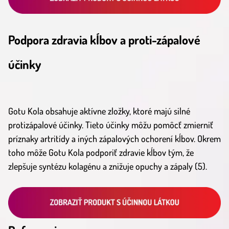
Podpora zdravia kĺbov a proti-zápalové
účinky
Gotu Kola obsahuje aktívne zložky, ktoré majú silné
protizápalové účinky. Tieto účinky môžu pomôcť zmierniť
príznaky artritídy a iných zápalových ochorení kĺbov. Okrem
toho môže Gotu Kola podporiť zdravie kĺbov tým, že
zlepšuje syntézu kolagénu a znižuje opuchy a zápaly (5).