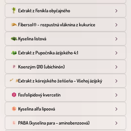
Extrakt z Fenikla obyčajného
Fibersol® - rozpustná vláknina z kukurice
Kyselina listová
Extrakt z Pupočníka ázijského 4:1
Koenzým Q10 (ubichinón)
Extrakt z kórejského žeňšeňa – Všehoj ázijský
Fosfolipidový kvercetín
Kyselina alfa lipoová
PABA (kyselina para – aminobenzoová)