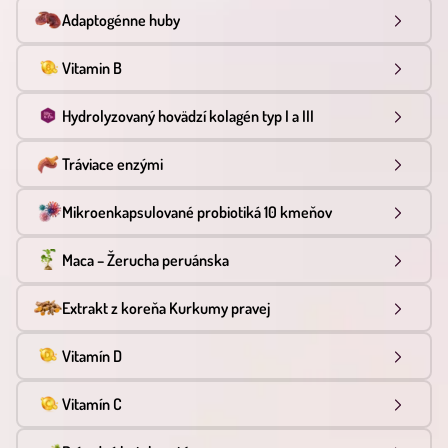
Adaptogénne huby
Vitamin B
Hydrolyzovaný hovädzí kolagén typ I a III
Tráviace enzými
Mikroenkapsulované probiotiká 10 kmeňov
Maca – Žerucha peruánska
Extrakt z koreňa Kurkumy pravej
Vitamín D
Vitamín C