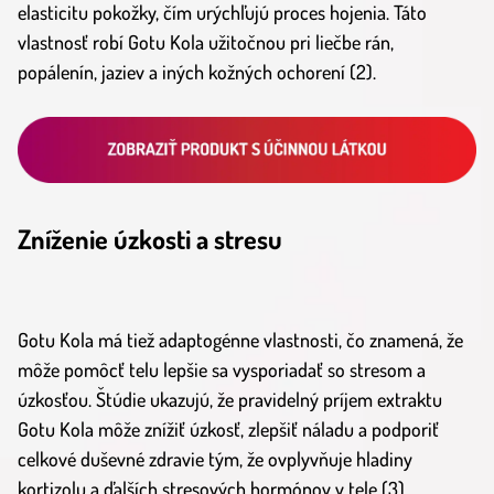
elasticitu pokožky, čím urýchľujú proces hojenia. Táto
vlastnosť robí Gotu Kola užitočnou pri liečbe rán,
popálenín, jaziev a iných kožných ochorení (2).
Zníženie úzkosti a stresu
Gotu Kola má tiež adaptogénne vlastnosti, čo znamená, že
môže pomôcť telu lepšie sa vysporiadať so stresom a
úzkosťou. Štúdie ukazujú, že pravidelný príjem extraktu
Gotu Kola môže znížiť úzkosť, zlepšiť náladu a podporiť
celkové duševné zdravie tým, že ovplyvňuje hladiny
kortizolu a ďalších stresových hormónov v tele (3).