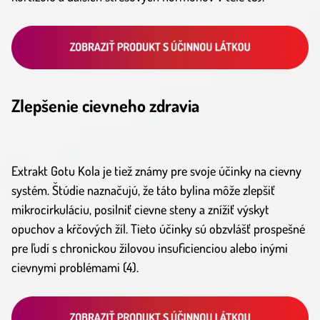
Zlepšenie cievneho zdravia
Extrakt Gotu Kola je tiež známy pre svoje účinky na cievny
systém. Štúdie naznačujú, že táto bylina môže zlepšiť
mikrocirkuláciu, posilniť cievne steny a znížiť výskyt
opuchov a kŕčových žíl. Tieto účinky sú obzvlášť prospešné
pre ľudí s chronickou žilovou insuficienciou alebo inými
cievnymi problémami (4).