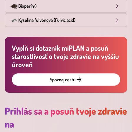
Bioperín®
Kyselina fulvónová (Fulvic acid)
Vyplň si dotazník miPLAN a posuň
starostlivosť o tvoje zdravie na vyššiu
úroveň
Spoznaj cestu
Prihlás sa a posuň tvoje zdravie
na