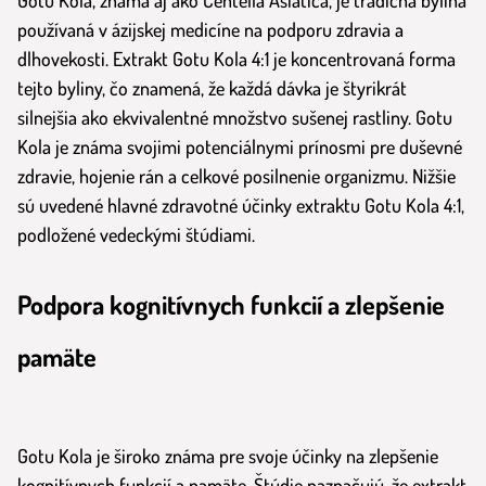
Gotu Kola, známa aj ako Centella Asiatica, je tradičná bylina
používaná v ázijskej medicíne na podporu zdravia a
dlhovekosti. Extrakt Gotu Kola 4:1 je koncentrovaná forma
tejto byliny, čo znamená, že každá dávka je štyrikrát
silnejšia ako ekvivalentné množstvo sušenej rastliny. Gotu
Kola je známa svojimi potenciálnymi prínosmi pre duševné
zdravie, hojenie rán a celkové posilnenie organizmu. Nižšie
sú uvedené hlavné zdravotné účinky extraktu Gotu Kola 4:1,
podložené vedeckými štúdiami.
Podpora kognitívnych funkcií a zlepšenie
pamäte
Gotu Kola je široko známa pre svoje účinky na zlepšenie
kognitívnych funkcií a pamäte. Štúdie naznačujú, že extrakt