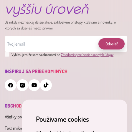
vyššiu úroveň
Už nikdy nezmeškaj ďalšie akcie, exkluzívne prístupy k zľavám a novinky, o
ktorých sa dozvieš medzi prvými.
Odoslať
Vyhlasujem, že som sa oboznámil so
Zásadami spracúvania osobných údajov
INŠPIRUJ SA PRÍBEHOM INÝCH
OBCHOD
INFORMÁCIE
MINDERAMA
Všetky produkty
Všeobecné obchodné
O nás
Používame cookies
podmienky
Test mikrobiómu
Kontakt