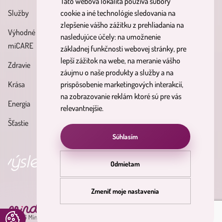
Táto webová lokalita používa súbory
Zásady spracúvania osobných
Služby
Účinné látky
cookie a iné technológie sledovania na
údajov
zlepšenie vášho zážitku z prehliadania na
Výhodné balíky
Blog
nasledujúce účely:
na umožnenie
Reklamačný poriadok
miCARE
základnej funkčnosti webovej stránky
,
pre
Partnerský
Poučenie o právach
lepší zážitok na webe
,
na meranie vášho
Zdravie
program
dotknutých osôb
záujmu o naše produkty a služby a na
Krása
prispôsobenie marketingových interakcií
,
Formulár na odstúpenie od
na zobrazovanie reklám ktoré sú pre vás
Energia
zmluvy
relevantnejšie
.
Šťastie
Súhlasím
ledky
objav svoju nirvánu
p
Odmietam
Zmeniť moje nastavenia
pdate
© 2026 Minderama. Všetky práva vyhradené.
okies