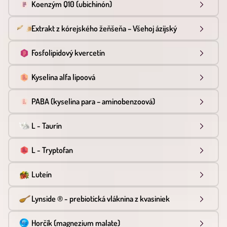
Koenzým Q10 (ubichinón)
Extrakt z kórejského žeňšeňa – Všehoj ázijský
Fosfolipidový kvercetín
Kyselina alfa lipoová
PABA (kyselina para – aminobenzoová)
L - Taurín
L - Tryptofan
Luteín
Lynside ® - prebiotická vláknina z kvasiniek
Horčík (magnezium malate)