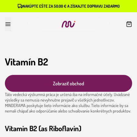
NAKÚPTE EŠTE ZA 50.00 € A ZÍSKAJTE DOPRAVU ZADARMO
Vitamín B2
Zobraziť obchod
Táto vedecká výskumná práca je určená iba na informačné účely. Uvádzané
výsledky sa nemusia nevyhnutne prejaviť u všetkých jednotlivcov.
MINDERAMA poskytuje tieto informácie ako službu. Tieto informácie by sa
nemali chápať ako odporúčanie alebo schvaľovanie konkrétnych produktov.
Vitamin B2 (as Riboflavin)