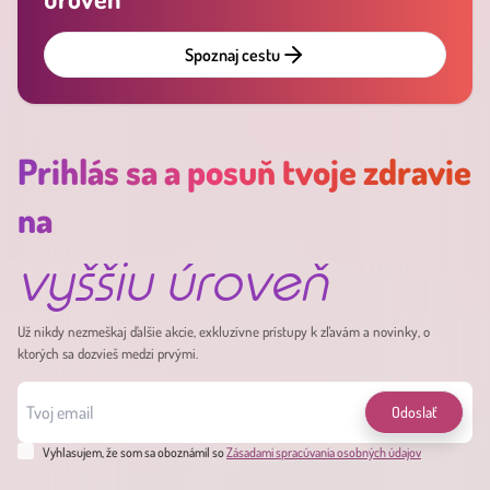
Spoznaj cestu
Prihlás sa a posuň tvoje zdravie
na
vyššiu úroveň
Už nikdy nezmeškaj ďalšie akcie, exkluzívne prístupy k zľavám a novinky, o
ktorých sa dozvieš medzi prvými.
Odoslať
Vyhlasujem, že som sa oboznámil so
Zásadami spracúvania osobných údajov