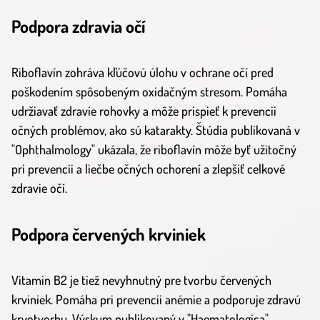
Podpora zdravia očí
Riboflavín zohráva kľúčovú úlohu v ochrane očí pred
poškodením spôsobeným oxidačným stresom. Pomáha
udržiavať zdravie rohovky a môže prispieť k prevencii
očných problémov, ako sú katarakty. Štúdia publikovaná v
"Ophthalmology" ukázala, že riboflavín môže byť užitočný
pri prevencii a liečbe očných ochorení a zlepšiť celkové
zdravie očí.
Podpora červených krviniek
Vitamin B2 je tiež nevyhnutný pre tvorbu červených
krviniek. Pomáha pri prevencii anémie a podporuje zdravú
krvotvorbu. Výskum publikovaný v "Haematologica"