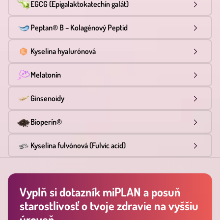
EGCG (Epigalaktokatechín galát)
Peptan® B – Kolagénový Peptid
Kyselina hyalurónová
Melatonín
Ginsenoidy
Bioperín®
Kyselina fulvónová (Fulvic acid)
Vyplň si dotazník miPLAN a posuň
starostlivosť o tvoje zdravie na vyššiu
úroveň