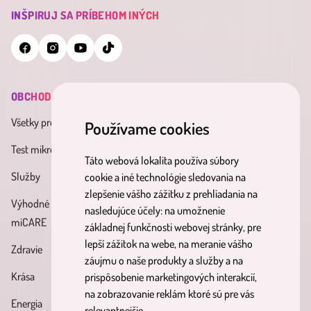
INŠPIRUJ SA PRÍBEHOM INÝCH
OBCHOD
INFORMÁCIE
MINDERAMA
Všetky produkty
Všeobecné obchodné
O nás
Používame cookies
podmienky
Test mikrobiómu
Kontakt
Táto webová lokalita používa súbory
Zásady spracúvania osobných
Služby
Účinné látky
cookie a iné technológie sledovania na
údajov
zlepšenie vášho zážitku z prehliadania na
Výhodné balíky
Blog
nasledujúce účely:
na umožnenie
Reklamačný poriadok
miCARE
základnej funkčnosti webovej stránky
,
pre
Partnerský
Poučenie o právach
lepší zážitok na webe
,
na meranie vášho
Zdravie
program
dotknutých osôb
záujmu o naše produkty a služby a na
Krása
prispôsobenie marketingových interakcií
,
Formulár na odstúpenie od
na zobrazovanie reklám ktoré sú pre vás
Energia
zmluvy
relevantnejšie
.