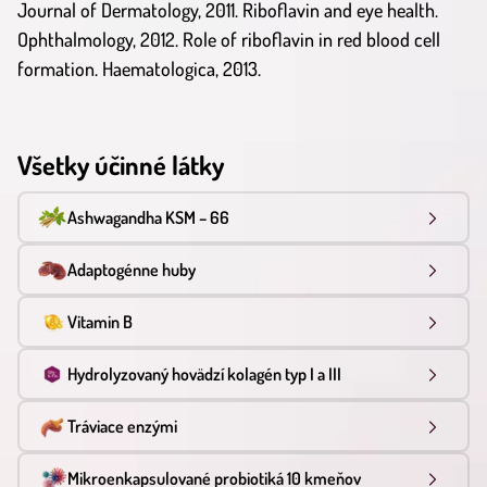
Journal of Dermatology, 2011. Riboflavin and eye health.
Ophthalmology, 2012. Role of riboflavin in red blood cell
formation. Haematologica, 2013.
Všetky účinné látky
Ashwagandha KSM – 66
Adaptogénne huby
Vitamin B
Hydrolyzovaný hovädzí kolagén typ I a III
Tráviace enzými
Mikroenkapsulované probiotiká 10 kmeňov