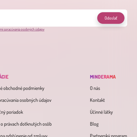
Odoslať
mi spracúvania osobných údajov
ÁCIE
MINDERAMA
né obchodné podmienky
O nás
pracúvania osobných údajov
Kontakt
ný poriadok
Účinné látky
 o právach dotknutých osôb
Blog
 na odstúpenie od zmluvy
Partnerský program