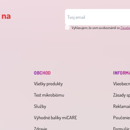
 na
Vyhlasujem, že som sa oboznámil so
Zásada
OBCHOD
INFORM
Všetky produkty
Všeobec
Test mikrobiómu
Zásady s
Služby
Reklamač
Výhodné balíky miCARE
Poučenie
Zdravie
Formulár