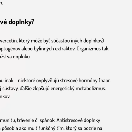
m.
ové doplnky?
 kvercetín, ktorý môže byť súčasťou iných doplnkov)
aptogénov alebo bylinných extraktov. Organizmus tak
ožstva doplnku.
hu inak – niektoré ovplyvňujú stresové hormóny (napr.
j sústavy, ďalšie zlepšujú energetický metabolizmus.
inkov.
 imunitu, trávenie či spánok. Antistresové doplnky
ôsobia ako multifunkčný tím, ktorý sa pozrie na