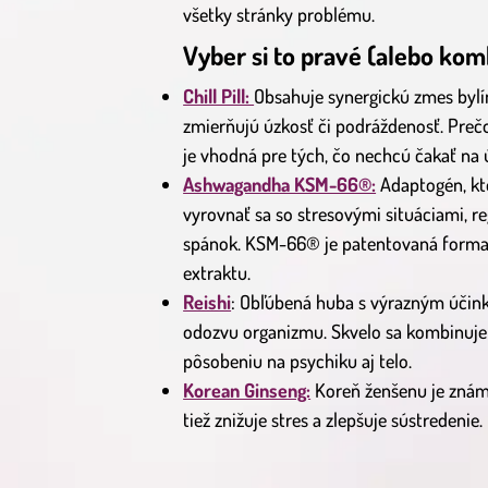
všetky stránky problému.
Vyber si to pravé (alebo kom
Chill Pill:
Obsahuje synergickú zmes bylí
zmierňujú úzkosť či podráždenosť. Preč
je vhodná pre tých, čo nechcú čakať na 
Ashwagandha KSM-66®:
Adaptogén, kto
vyrovnať sa so stresovými situáciami, re
spánok. KSM-66® je patentovaná forma, 
extraktu.
Reishi
: Obľúbená huba s výrazným účin
odozvu organizmu. Skvelo sa kombinuje
pôsobeniu na psychiku aj telo.
Korean Ginseng:
Koreň ženšenu je známy
tiež znižuje stres a zlepšuje sústredeni