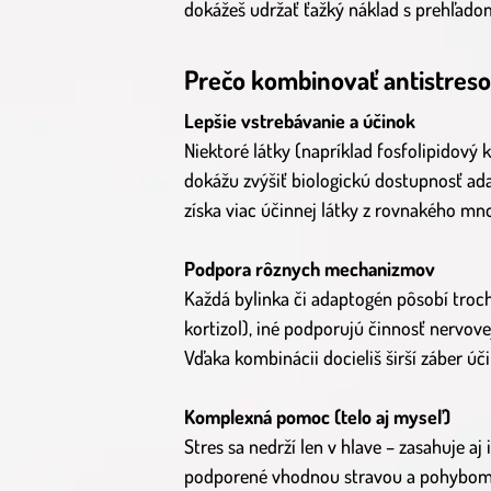
dokážeš udržať ťažký náklad s prehľado
Prečo kombinovať antistres
Lepšie vstrebávanie a účinok
Niektoré látky (napríklad fosfolipidový
dokážu zvýšiť biologickú dostupnosť ad
získa viac účinnej látky z rovnakého mn
Podpora rôznych mechanizmov
Každá bylinka či adaptogén pôsobí troc
kortizol), iné podporujú činnosť nervove
Vďaka kombinácii docieliš širší záber úč
Komplexná pomoc (telo aj myseľ)
Stres sa nedrží len v hlave – zasahuje aj
podporené vhodnou stravou a pohybom p