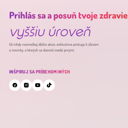
Prihlás sa a posuň tvoje zdravie
vyššiu úroveň
Už nikdy nezmeškaj ďalšie akcie, exkluzívne prístupy k zľavám
a novinky, o ktorých sa dozvieš medzi prvými.
INŠPIRUJ SA PRÍBEHOM INÝCH