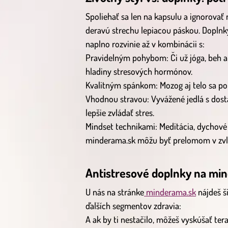
Spoliehať sa len na kapsulu a ignorovať 
deravú strechu lepiacou páskou. Doplnk
naplno rozvinie až v kombinácii s:
Pravidelným pohybom: Či už jóga, beh al
hladiny stresových hormónov.
Kvalitným spánkom: Mozog aj telo sa po
Vhodnou stravou: Vyvážené jedlá s do
lepšie zvládať stres.
Mindset technikami: Meditácia, dychové
minderama.sk môžu byť prelomom v zvlá
Antistresové doplnky na mi
U nás na stránke
minderama.sk
nájdeš š
ďalších segmentov zdravia:
A ak by ti nestačilo, môžeš vyskúšať ter