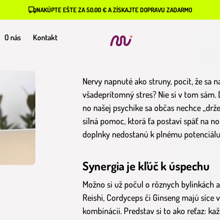
NAKÚPTE EŠTE ZA 50.00 € A ZÍSKAJTE DOPRAVU ZADARMO
O nás
Kontakt
Nervy napnuté ako struny, pocit, že sa n
všadeprítomný stres? Nie si v tom sám
no našej psychike sa občas nechce „držet
silná pomoc, ktorá ťa postaví späť na no
doplnky nedostanú k plnému potenciálu
Synergia je kľúč k úspechu
Možno si už počul o rôznych bylinkách 
Reishi, Cordyceps či Ginseng majú síce 
kombinácii. Predstav si to ako reťaz: kaž