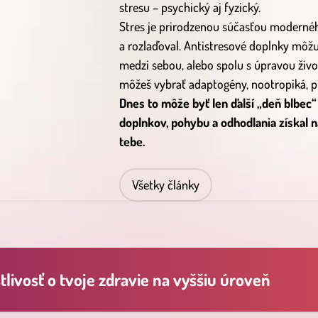
stresu – psychický aj fyzický.
Stres je prirodzenou súčasťou moderného
a rozlaďoval. Antistresové doplnky môžu b
medzi sebou, alebo spolu s úpravou živo
môžeš vybrať adaptogény, nootropiká, pr
Dnes to môže byť len ďalší „deň blbec“
doplnkov, pohybu a odhodlania získal n
tebe.
Všetky články
livosť o tvoje zdravie na vyššiu úroveň