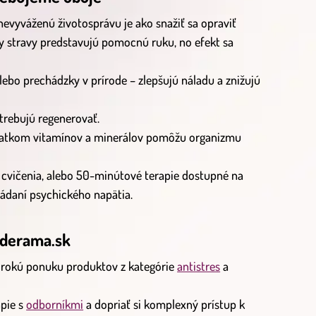
nevyváženú životosprávu je ako snažiť sa opraviť
y stravy predstavujú pomocnú ruku, no efekt sa
ebo prechádzky v prírode – zlepšujú náladu a znižujú
trebujú regenerovať.
statkom vitamínov a minerálov pomôžu organizmu
 cvičenia, alebo 50-minútové terapie dostupné na
daní psychického napätia.
nderama.sk
irokú ponuku produktov z kategórie
antistres
a
apie s
odborníkmi
a dopriať si komplexný prístup k