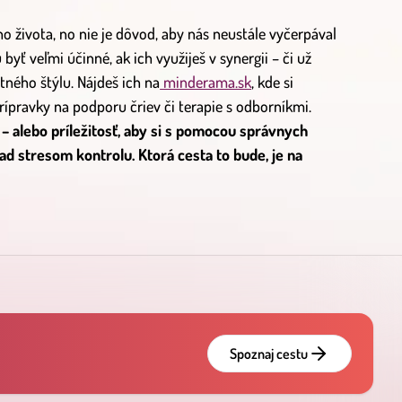
 života, no nie je dôvod, aby nás neustále vyčerpával
yť veľmi účinné, ak ich využiješ v synergii – či už
tného štýlu. Nájdeš ich na
minderama.sk
, kde si
ípravky na podporu čriev či terapie s odborníkmi.
 – alebo príležitosť, aby si s pomocou správnych
ad stresom kontrolu. Ktorá cesta to bude, je na
Spoznaj cestu