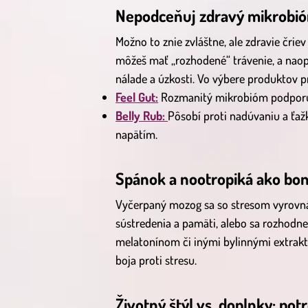
Nepodceňuj zdravý mikrobi
Možno to znie zvláštne, ale zdravie čriev
môžeš mať „rozhodené“ trávenie, a naop
nálade a úzkosti. Vo výbere produktov pr
Feel Gut:
Rozmanitý mikrobióm podporu
Belly Rub:
Pôsobí proti nadúvaniu a ťaž
napätím.
Spánok a nootropiká ako bo
Vyčerpaný mozog sa so stresom vyrovnáv
sústredenia a pamäti, alebo sa rozhodne
melatonínom či inými bylinnými extraktm
boja proti stresu.
Životný štýl vs. doplnky: po