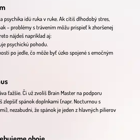
óm
 a psychika idú ruka v ruke. Ak cítiš dlhodobý stres,
ak – problémy s trávením môžu prispieť k zhoršenej
eto nájdeš napríklad aj:
je psychickú pohodu.
kosti po jedle, čo môže byť úzko spojené s emočným
nus
a ťažšie. Či už zvolíš Brain Master na podporu
š zlepšiť spánok doplnkami (napr. Nocturnou s
i), nezabudni, že spánok je jeden z hlavných pilierov
trebujeme oboje