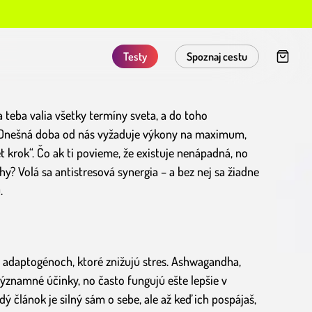
Testy
Spoznaj cestu
a teba valia všetky termíny sveta, a do toho
. Dnešná doba od nás vyžaduje výkony na maximum,
 krok“. Čo ak ti povieme, že existuje nenápadná, no
hy? Volá sa antistresová synergia – a bez nej sa žiadne
.
a adaptogénoch, ktoré znižujú stres. Ashwagandha,
významné účinky, no často fungujú ešte lepšie v
dý článok je silný sám o sebe, ale až keď ich pospájaš,