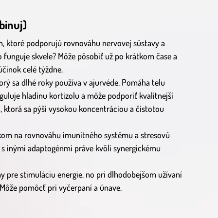
binuj)
n, ktoré podporujú rovnováhu nervovej sústavy a
o funguje skvele? Môže pôsobiť už po krátkom čase a
účinok celé týždne.
rý sa dlhé roky používa v ajurvéde. Pomáha telu
guluje hladinu kortizolu a môže podporiť kvalitnejší
ktorá sa pýši vysokou koncentráciou a čistotou
kom na rovnováhu imunitného systému a stresovú
 s inými adaptogénmi práve kvôli synergickému
 pre stimuláciu energie, no pri dlhodobejšom užívaní
e. Môže pomôcť pri vyčerpaní a únave.