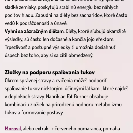
sladké zemiaky, poskytujú stabilnú energiu bez náhlych
pocitov hladu. Zabudni na diéty bez sacharidov, ktoré často
vedú k podráždenosti a únavě.
Vyhni sa zázračným diétam.
Diéty, ktoré sľubujú okamžité
výsledky, sú často len dočasné a končia jojo efektom.
Trpezlivosť a postupné výsledky ti umožnia dosiahnuť
úspech bez toho, aby si sa cítil obmedzený.
Zložky na podporu spaľovania tukov
Okrem správnej stravy a cvičenia môžeš podporiť
spaľovanie tukov niektorými účinnými látkami, ktoré nájdeš
v doplnkoch stravy. Napríklad Fat Burner obsahuje
kombináciu zložiek na prirodzenú podporu metabolizmu
tukov a formovanie postavy.
Morosil
,
alebo extrakt z červeného pomaranča, pomáha