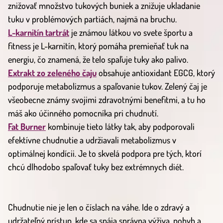
znižovať množstvo tukových buniek a znižuje ukladanie
tuku v problémových partiách, najmä na bruchu.
L-karnitín tartrát
je známou látkou vo svete športu a
fitness je L-karnitín, ktorý pomáha premieňať tuk na
energiu, čo znamená, že telo spaľuje tuky ako palivo.
Extrakt zo zeleného čaju
obsahuje antioxidant EGCG, ktorý
podporuje metabolizmus a spaľovanie tukov. Zelený čaj je
všeobecne známy svojimi zdravotnými benefitmi, a tu ho
máš ako účinného pomocníka pri chudnutí.
Fat Burner
kombinuje tieto látky tak, aby podporovali
efektívne chudnutie a udržiavali metabolizmus v
optimálnej kondícii. Je to skvelá podpora pre tých, ktorí
chcú dlhodobo spaľovať tuky bez extrémnych diét.
Chudnutie nie je len o číslach na váhe. Ide o zdravý a
udržateľný prístup, kde sa spája správna výživa, pohyb a