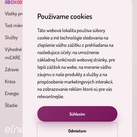
OBCHOD
INFORMÁCIE
MINDERAMA
Všetky produkty
Všeobecné obchodné
O nás
Používame cookies
podmienky
Test mikrobiómu
Kontakt
Táto webová lokalita používa súbory
Zásady spracúvania osobných
Služby
Účinné látky
cookie a iné technológie sledovania na
údajov
zlepšenie vášho zážitku z prehliadania na
Výhodné balíky
Blog
nasledujúce účely:
na umožnenie
Reklamačný poriadok
miCARE
základnej funkčnosti webovej stránky
,
pre
Partnerský
Poučenie o právach
lepší zážitok na webe
,
na meranie vášho
Zdravie
program
dotknutých osôb
záujmu o naše produkty a služby a na
Krása
prispôsobenie marketingových interakcií
,
Formulár na odstúpenie od
na zobrazovanie reklám ktoré sú pre vás
Energia
zmluvy
relevantnejšie
.
Šťastie
Súhlasím
é výsledky
objav svoju nirvá
Odmietam