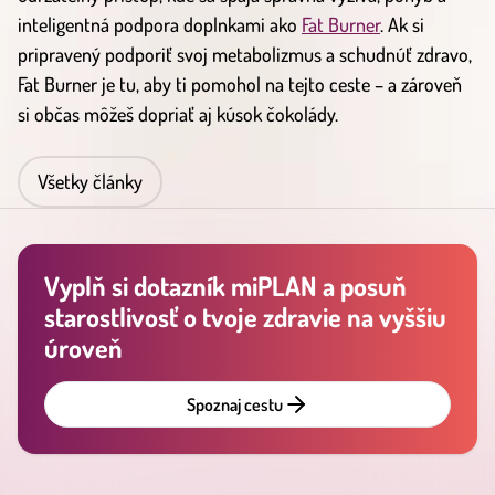
inteligentná podpora doplnkami ako
Fat Burner
. Ak si
pripravený podporiť svoj metabolizmus a schudnúť zdravo,
Fat Burner je tu, aby ti pomohol na tejto ceste – a zároveň
si občas môžeš dopriať aj kúsok čokolády.
Všetky články
Vyplň si dotazník miPLAN a posuň
starostlivosť o tvoje zdravie na vyššiu
úroveň
Spoznaj cestu