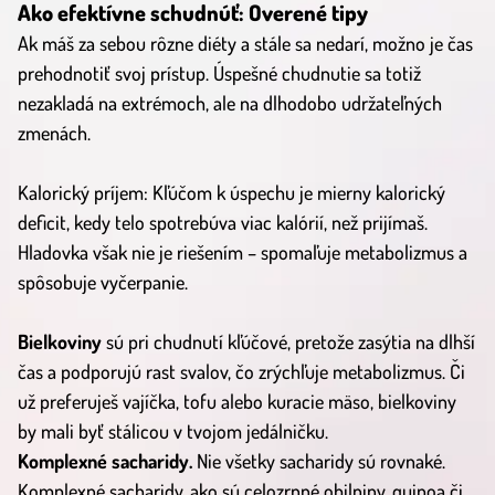
Ako efektívne schudnúť: Overené tipy
Ak máš za sebou rôzne diéty a stále sa nedarí, možno je čas
prehodnotiť svoj prístup. Úspešné chudnutie sa totiž
nezakladá na extrémoch, ale na dlhodobo udržateľných
zmenách.
Kalorický príjem: Kľúčom k úspechu je mierny kalorický
deficit, kedy telo spotrebúva viac kalórií, než prijímaš.
Hladovka však nie je riešením – spomaľuje metabolizmus a
spôsobuje vyčerpanie.
Bielkoviny
sú pri chudnutí kľúčové, pretože zasýtia na dlhší
čas a podporujú rast svalov, čo zrýchľuje metabolizmus. Či
už preferuješ vajíčka, tofu alebo kuracie mäso, bielkoviny
by mali byť stálicou v tvojom jedálničku.
Komplexné sacharidy.
Nie všetky sacharidy sú rovnaké.
Komplexné sacharidy, ako sú celozrnné obilniny, quinoa či