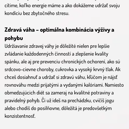
cítime, koľko energie máme a ako dokážeme udržať svoju
kondíciu bez zbytočného stresu.
Zdravá váha – optimálna kombinácia výživy a
pohybu
Udržiavanie zdravej váhy je dôležité nielen pre lepšie
zvládanie každodenných činností a zlepšenie kvality
spánku, ale aj pre prevenciu chronických ochorení, ako sú
srdcovo-cievne choroby, cukrovka a vysoký krvný tlak. Ak
chceš dosiahnuť a udržať si zdravú váhu, kľúčom je nájsť
rovnováhu medzi prijatými a vydanými kalóriami. Namiesto
obmedzujúcich diét sa zameraj na kvalitné potraviny a
pravidelný pohyb. Či už ideš na prechádzku, cvičíš jogu
alebo chodíš do posilňovne, dôležitá je predovšetkým
konzistentnosť.