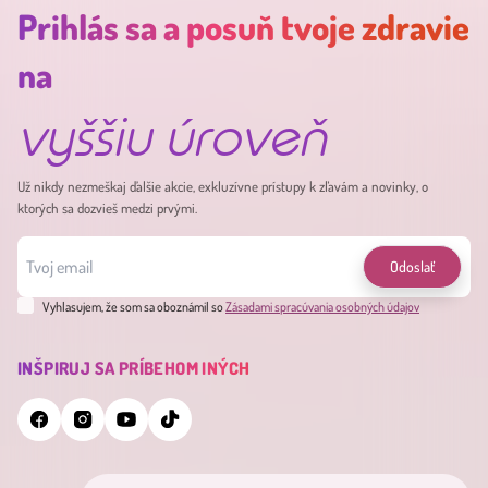
Prihlás sa a posuň tvoje zdravie
na
vyššiu úroveň
Už nikdy nezmeškaj ďalšie akcie, exkluzívne prístupy k zľavám a novinky, o
ktorých sa dozvieš medzi prvými.
Odoslať
Vyhlasujem, že som sa oboznámil so
Zásadami spracúvania osobných údajov
INŠPIRUJ SA PRÍBEHOM INÝCH