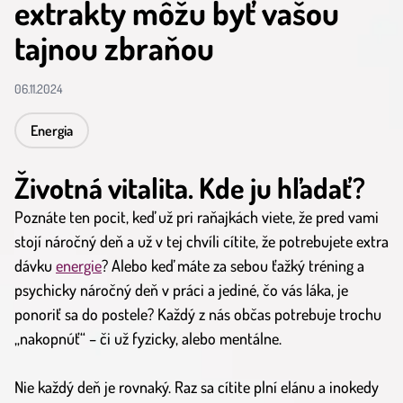
extrakty môžu byť vašou
tajnou zbraňou
06.11.2024
Energia
Životná vitalita. Kde ju hľadať?
Poznáte ten pocit, keď už pri raňajkách viete, že pred vami
stojí náročný deň a už v tej chvíli cítite, že potrebujete extra
dávku
energie
? Alebo keď máte za sebou ťažký tréning a
psychicky náročný deň v práci a jediné, čo vás láka, je
ponoriť sa do postele? Každý z nás občas potrebuje trochu
„nakopnúť“ – či už fyzicky, alebo mentálne.
Nie každý deň je rovnaký. Raz sa cítite plní elánu a inokedy