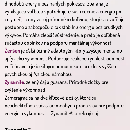
dlhodobú energiu bez náhlych poklesov. Guarana je
vynikajúca voľba, ak potrebujete sústredenie a energiu po
celý deň, cenný zdroj prírodného kofeínu, ktorý sa uvoľňuje
postupne a zabezpečuje tak stabilnú energiu bez prudkých
výkyvov. Pomáha zlepšiť sústredenie, a preto je obľúbená
súčasťou doplnkov na podporu mentálnej výkonnosti.
Ženšen
je ďalší účinný adaptogén, ktorý zvyšuje mentálnu
aj fyzickú výkonnosť. Podporuje reakčnú rýchlosť, odolnosť
voči únave a je ideálnym pomocníkom pre dni s vyššou
psychickou aj fyzickou námahou.
Zynamite
, zelený čaj a guarana: Prírodné zložky pre
zvýšenie výkonnosti
Zamerajme sa na dve kľúčové zložky, ktoré sú
neoddeliteľnou súčasťou mnohých produktov pre podporu
energie a výkonnosti – Zynamite® a zelený čaj.
Zynamite®