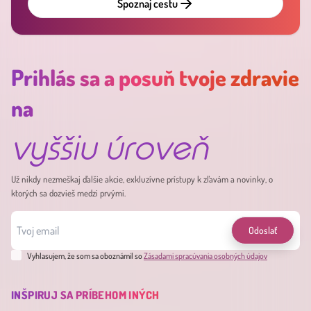
Spoznaj cestu
Prihlás sa a posuň tvoje zdravie
na
vyššiu úroveň
Už nikdy nezmeškaj ďalšie akcie, exkluzívne prístupy k zľavám a novinky, o
ktorých sa dozvieš medzi prvými.
Odoslať
Vyhlasujem, že som sa oboznámil so
Zásadami spracúvania osobných údajov
INŠPIRUJ SA PRÍBEHOM INÝCH