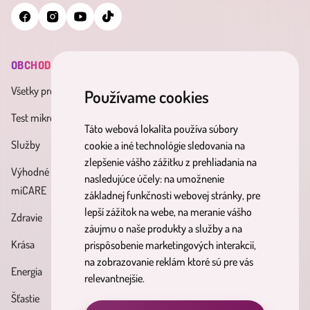
OBCHOD
INFORMÁCIE
MINDERAMA
Všetky produkty
Všeobecné obchodné
O nás
Používame cookies
podmienky
Test mikrobiómu
Kontakt
Táto webová lokalita používa súbory
Zásady spracúvania osobných
Služby
Účinné látky
cookie a iné technológie sledovania na
údajov
zlepšenie vášho zážitku z prehliadania na
Výhodné balíky
Blog
nasledujúce účely:
na umožnenie
Reklamačný poriadok
miCARE
základnej funkčnosti webovej stránky
,
pre
Partnerský
Poučenie o právach
lepší zážitok na webe
,
na meranie vášho
Zdravie
program
dotknutých osôb
záujmu o naše produkty a služby a na
Krása
prispôsobenie marketingových interakcií
,
Formulár na odstúpenie od
na zobrazovanie reklám ktoré sú pre vás
Energia
zmluvy
relevantnejšie
.
Šťastie