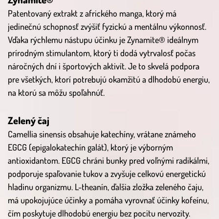
Patentovaný extrakt z afrického manga, ktorý má
jedinečnú schopnosť zvýšiť fyzickú a mentálnu výkonnosť.
Vďaka rýchlemu nástupu účinku je Zynamite® ideálnym
prírodným stimulantom, ktorý ti dodá vytrvalosť počas
náročných dní i športových aktivít. Je to skvelá podpora
pre všetkých, ktorí potrebujú okamžitú a dlhodobú energiu,
na ktorú sa môžu spoľahnúť.
Zelený čaj
Camellia sinensis obsahuje katechíny, vrátane známeho
EGCG (epigalokatechín galát), ktorý je výborným
antioxidantom. EGCG chráni bunky pred voľnými radikálmi,
podporuje spaľovanie tukov a zvyšuje celkovú energetickú
hladinu organizmu. L-theanín, ďalšia zložka zeleného čaju,
má upokojujúce účinky a pomáha vyrovnať účinky kofeínu,
čím poskytuje dlhodobú energiu bez pocitu nervozity.