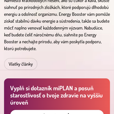
Namiesto krátkodobých riešení, ako sú cukor a káva, skúste
siahnuť po prírodných zložkách, ktoré podporujú dlhodobú
energiu a odolnosť organizmu. Energy Booster vám pomôže
získať stabilnú dávku energie a sústredenia, takže sa budete
môcť naplno venovať každodenným výzvam. Nabudúce,
keď budete čeliť náročnému dňu, siahnite po Energy
Booster a nechajte prírodu, aby vám poskytla podporu,
ktorú potrebujete.
Všetky články
Vyplň si dotazník miPLAN a posuň
starostlivosť o tvoje zdravie na vyššiu
úroveň