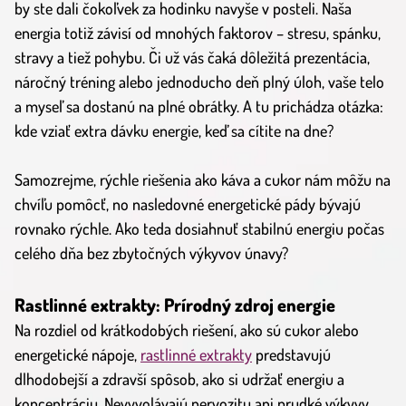
by ste dali čokoľvek za hodinku navyše v posteli. Naša
energia totiž závisí od mnohých faktorov – stresu, spánku,
stravy a tiež pohybu. Či už vás čaká dôležitá prezentácia,
náročný tréning alebo jednoducho deň plný úloh, vaše telo
a myseľ sa dostanú na plné obrátky. A tu prichádza otázka:
kde vziať extra dávku energie, keď sa cítite na dne?
Samozrejme, rýchle riešenia ako káva a cukor nám môžu na
chvíľu pomôcť, no nasledovné energetické pády bývajú
rovnako rýchle. Ako teda dosiahnuť stabilnú energiu počas
celého dňa bez zbytočných výkyvov únavy?
Rastlinné extrakty: Prírodný zdroj energie
Na rozdiel od krátkodobých riešení, ako sú cukor alebo
energetické nápoje,
rastlinné extrakty
predstavujú
dlhodobejší a zdravší spôsob, ako si udržať energiu a
koncentráciu. Nevyvolávajú nervozitu ani prudké výkyvy