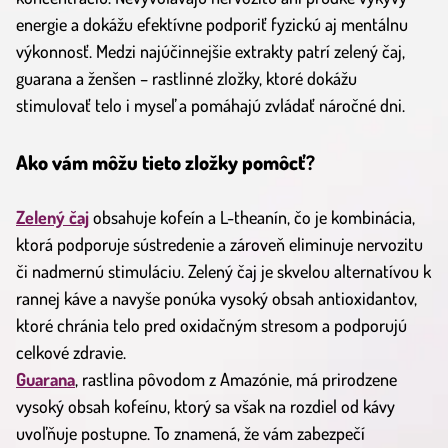
energie a dokážu efektívne podporiť fyzickú aj mentálnu
výkonnosť. Medzi najúčinnejšie extrakty patrí zelený čaj,
guarana a ženšen – rastlinné zložky, ktoré dokážu
stimulovať telo i myseľ a pomáhajú zvládať náročné dni.
Ako vám môžu tieto zložky pomôcť?
Zelený čaj
obsahuje kofeín a L-theanín, čo je kombinácia,
ktorá podporuje sústredenie a zároveň eliminuje nervozitu
či nadmernú stimuláciu. Zelený čaj je skvelou alternatívou k
rannej káve a navyše ponúka vysoký obsah antioxidantov,
ktoré chránia telo pred oxidačným stresom a podporujú
celkové zdravie.
Guarana
, rastlina pôvodom z Amazónie, má prirodzene
vysoký obsah kofeínu, ktorý sa však na rozdiel od kávy
uvoľňuje postupne. To znamená, že vám zabezpečí