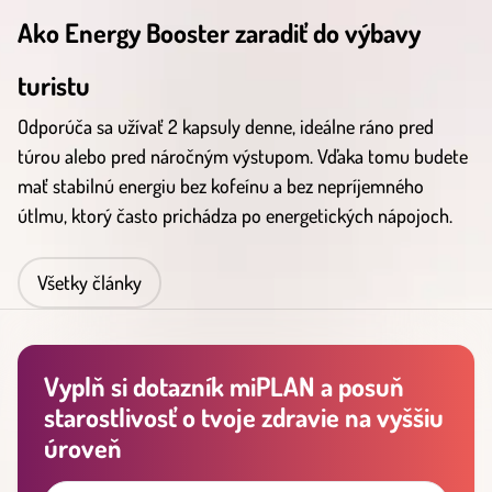
Ako Energy Booster zaradiť do výbavy
turistu
Odporúča sa užívať 2 kapsuly denne, ideálne ráno pred
túrou alebo pred náročným výstupom. Vďaka tomu budete
mať stabilnú energiu bez kofeínu a bez nepríjemného
útlmu, ktorý často prichádza po energetických nápojoch.
Všetky články
Vyplň si dotazník miPLAN a posuň
starostlivosť o tvoje zdravie na vyššiu
úroveň