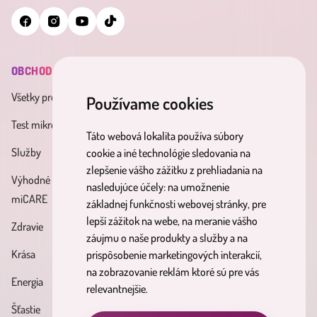
OBCHOD
INFORMÁCIE
MINDERAMA
Všetky produkty
Všeobecné obchodné
O nás
Používame cookies
podmienky
Test mikrobiómu
Kontakt
Táto webová lokalita používa súbory
Zásady spracúvania osobných
Služby
Účinné látky
cookie a iné technológie sledovania na
údajov
zlepšenie vášho zážitku z prehliadania na
Výhodné balíky
Blog
nasledujúce účely:
na umožnenie
Reklamačný poriadok
miCARE
základnej funkčnosti webovej stránky
,
pre
Partnerský
Poučenie o právach
lepší zážitok na webe
,
na meranie vášho
Zdravie
program
dotknutých osôb
záujmu o naše produkty a služby a na
Krása
prispôsobenie marketingových interakcií
,
Formulár na odstúpenie od
na zobrazovanie reklám ktoré sú pre vás
Energia
zmluvy
relevantnejšie
.
Šťastie