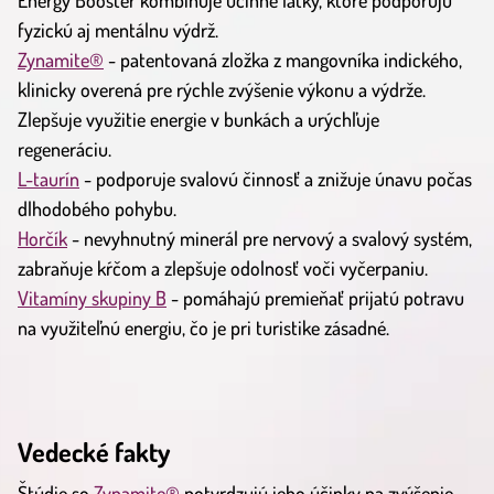
Energy Booster kombinuje účinné látky, ktoré podporujú
fyzickú aj mentálnu výdrž.
Zynamite®
- patentovaná zložka z mangovníka indického,
klinicky overená pre rýchle zvýšenie výkonu a výdrže.
Zlepšuje využitie energie v bunkách a urýchľuje
regeneráciu.
L-taurín
- podporuje svalovú činnosť a znižuje únavu počas
dlhodobého pohybu.
Horčík
- nevyhnutný minerál pre nervový a svalový systém,
zabraňuje kŕčom a zlepšuje odolnosť voči vyčerpaniu.
Vitamíny skupiny B
- pomáhajú premieňať prijatú potravu
na využiteľnú energiu, čo je pri turistike zásadné.
Vedecké fakty
Štúdie so
Zynamite®
potvrdzujú jeho účinky na zvýšenie