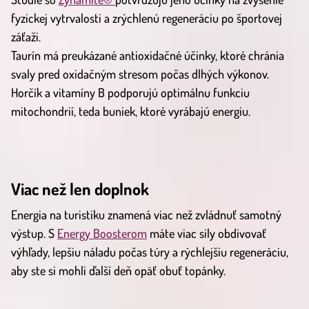
fyzickej vytrvalosti a zrýchlenú regeneráciu po športovej
záťaži.
Taurín má preukázané antioxidačné účinky, ktoré chránia
svaly pred oxidačným stresom počas dlhých výkonov.
Horčík a vitamíny B podporujú optimálnu funkciu
mitochondrií, teda buniek, ktoré vyrábajú energiu.
Viac než len doplnok
Energia na turistiku znamená viac než zvládnuť samotný
výstup. S
Energy Boosterom
máte viac sily obdivovať
výhľady, lepšiu náladu počas túry a rýchlejšiu regeneráciu,
aby ste si mohli ďalší deň opäť obuť topánky.