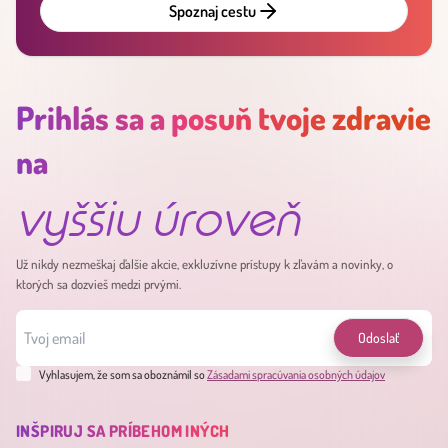
Spoznaj cestu
Prihlás sa a posuň tvoje zdravie
na
vyššiu úroveň
Už nikdy nezmeškaj ďalšie akcie, exkluzívne prístupy k zľavám a novinky, o
ktorých sa dozvieš medzi prvými.
Odoslať
Vyhlasujem, že som sa oboznámil so
Zásadami spracúvania osobných údajov
INŠPIRUJ SA PRÍBEHOM INÝCH