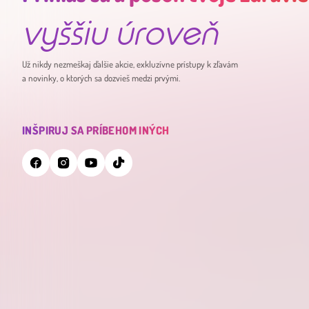
vyššiu úroveň
Už nikdy nezmeškaj ďalšie akcie, exkluzívne prístupy k zľavám
a novinky, o ktorých sa dozvieš medzi prvými.
INŠPIRUJ SA PRÍBEHOM INÝCH