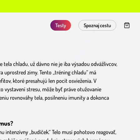
Testy
Spoznaj cestu
 tela chladu, už dávno nie je iba výsadou odvážlivcov,
era uprostred zimy. Tento „tréning chladu“ má
tov, ktoré presahujú len pocit osvieženia. V
o vystavení stresu, môže byť práve otužovanie
veniu rovnováhy tela, posilneniu imunity a dokonca
zmus?
u intenzívny „budíček.“ Telo musí pohotovo reagovať,