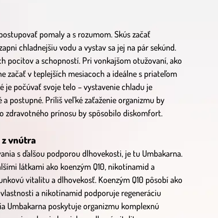
é postupovať pomaly a s rozumom. Skús začať
apni chladnejšiu vodu a vystav sa jej na pár sekúnd.
ch pocitov a schopností. Pri vonkajšom otužovaní, ako
ne začať v teplejších mesiacoch a ideálne s priateľom
 je počúvať svoje telo – vystavenie chladu je
é a postupné. Príliš veľké zaťaženie organizmu by
o zdravotného prínosu by spôsobilo diskomfort.
 z vnútra
ovania s ďalšou podporou dlhovekosti, je tu Umbakarna.
lšími látkami ako koenzým Q10, nikotínamid a
bunkovú vitalitu a dlhovekosť. Koenzým Q10 pôsobí ako
 vlastnosti a nikotínamid podporuje regeneráciu
ania Umbakarna poskytuje organizmu komplexnú