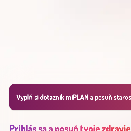
Vyplň si dotazník miPLAN a posuň starost
Prihlás sa a posuň tvoje zdravie