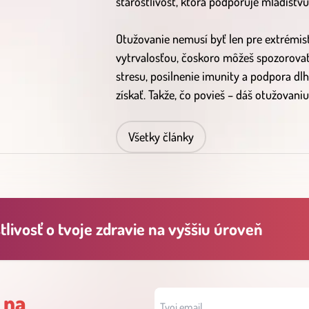
starostlivosť, ktorá podporuje mladistvú 
Otužovanie nemusí byť len pre extrémist
vytrvalosťou, čoskoro môžeš spozorovať,
stresu, posilnenie imunity a podpora dlh
získať. Takže, čo povieš – dáš otužovani
Všetky články
livosť o tvoje zdravie na vyššiu úroveň
 na