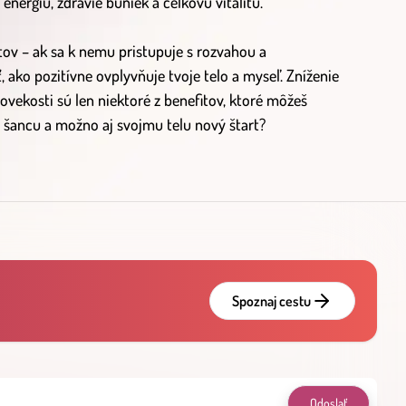
energiu, zdravie buniek a celkovú vitalitu.
ov – ak sa k nemu pristupuje s rozvahou a
 ako pozitívne ovplyvňuje tvoje telo a myseľ. Zníženie
ovekosti sú len niektoré z benefitov, ktoré môžeš
u šancu a možno aj svojmu telu nový štart?
Spoznaj cestu
Odoslať