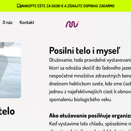
NAKÚPTE EŠTE ZA 50.00 € A ZÍSKAJTE DOPRAVU ZADARMO
O nás
Kontakt
Posilni telo i myseľ
Otužovanie, teda pravidelné vystavovanie
ktorí sa odvážia skočiť do ľadového jaz
nespočetné množstvo zdravotných benefi
dnešnom hektickom svete, kde sme čast
jednou z najefektívnejších ciest k obno
spomaleniu biologického veku.
telo
Ako otužovanie posilňuje organi
Keď vystavíme telo chladu, spôsobíme m