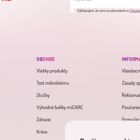
Vyhlasujem, že som sa oboznámil so
Zásada
OBCHOD
INFORM
Všetky produkty
Všeobec
Test mikrobiómu
Zásady s
Služby
Reklamač
Výhodné balíky miCARE
Poučenie
Zdravie
Formulár
Krása