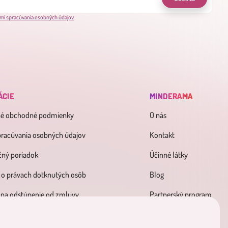
mi spracúvania osobných údajov
ÁCIE
MINDERAMA
né obchodné podmienky
O nás
pracúvania osobných údajov
Kontakt
ný poriadok
Účinné látky
 o právach dotknutých osôb
Blog
 na odstúpenie od zmluvy
Partnerský program