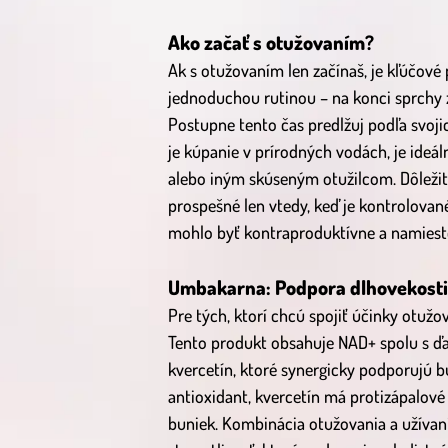
Ako začať s otužovaním?
Ak s otužovaním len začínaš, je kľúčov
jednoduchou rutinou – na konci sprchy z
Postupne tento čas predlžuj podľa svoji
je kúpanie v prírodných vodách, je ideál
alebo iným skúseným otužilcom. Dôležité
prospešné len vtedy, keď je kontrolovan
mohlo byť kontraproduktívne a namiest
Umbakarna: Podpora dlhovekosti
Pre tých, ktorí chcú spojiť účinky otuž
Tento produkt obsahuje NAD+ spolu s ďa
kvercetín, ktoré synergicky podporujú 
antioxidant, kvercetín má protizápalové
buniek. Kombinácia otužovania a užív