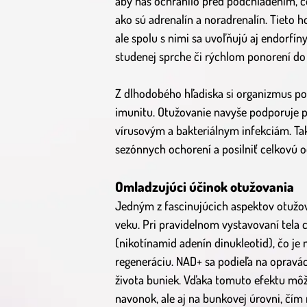
aby nás ochránilo pred podchladením, 
ako sú adrenalín a noradrenalín. Tieto 
ale spolu s nimi sa uvoľňujú aj endorfí
studenej sprche či rýchlom ponorení do 
Z dlhodobého hľadiska si organizmus pos
imunitu. Otužovanie navyše podporuje pr
vírusovým a bakteriálnym infekciám. Tak
sezónnych ochorení a posilniť celkovú o
Omladzujúci účinok otužovania
Jedným z fascinujúcich aspektov otužov
veku. Pri pravidelnom vystavovaní tela 
(nikotínamid adenín dinukleotid), čo j
regeneráciu. NAD+ sa podieľa na opravá
života buniek. Vďaka tomuto efektu môže
navonok, ale aj na bunkovej úrovni, čí