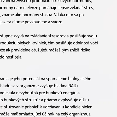
čo zahŕňa zvýšenú produkciu stresových hormónov,
hormóny nám nielenže pomáhajú lepšie zvládať stres,
ny, známe ako hormóny šťastia. Vďaka nim sa po
jazera cítime povzbudene a sviežo.
tupne zvyká na zvládanie stresorov a posilňuje svoju
odukciu bielych krviniek, čím posilňuje odolnosť voči
že ak pravidelne otužuješ, môžeš tým znížiť riziko
dolnosť tela.
ania je jeho potenciál na spomalenie biologického
chladu sa v organizme zvyšuje hladina NAD+
e molekula nevyhnutná pre bunkovú energiu a
ch bunkových štruktúr a priamo ovplyvňuje dĺžku
 otužovanie prispieť k udržiavaniu kondície nielen
m môže mať omladzujúci účinok na celý organizmus.