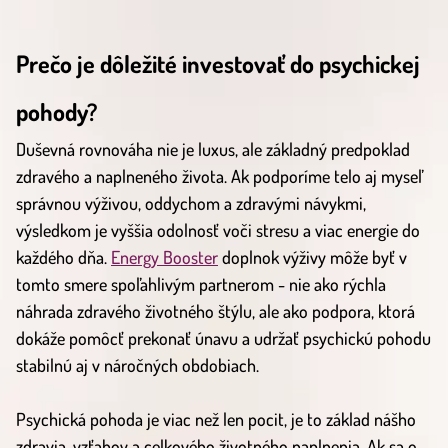
Prečo je dôležité investovať do psychickej
pohody?
Duševná rovnováha nie je luxus, ale základný predpoklad
zdravého a naplneného života. Ak podporíme telo aj myseľ
správnou výživou, oddychom a zdravými návykmi,
výsledkom je vyššia odolnosť voči stresu a viac energie do
každého dňa.
Energy Booster
doplnok výživy môže byť v
tomto smere spoľahlivým partnerom - nie ako rýchla
náhrada zdravého životného štýlu, ale ako podpora, ktorá
dokáže pomôcť prekonať únavu a udržať psychickú pohodu
stabilnú aj v náročných obdobiach.
Psychická pohoda je viac než len pocit, je to základ nášho
zdravia, vzťahov a celkového životného naplnenia. Ak sa o