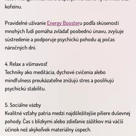
kofeínu.
Pravidelné užívanie
Energy Booster
u podľa skúseností
mnohých ľudí pomáha zvládať poobednú únavu, zvyšuje
sústredenie a podporuje psychickú pohodu aj počas
náročných dní.
4. Relax a všímavosť
Techniky ako meditácia, dychové cvičenia alebo
mindfulness preukázateľne znižujú stres a posilňujú
psychickú stabilitu.
5. Sociálne väzby
Kvalitné vzťahy patria medzi najdôležitejšie piliere duševnej
pohody. Čas s blízkymi alebo zdieľanie zážitkov má väčší
účinok než akýkoľvek materiálny úspech.