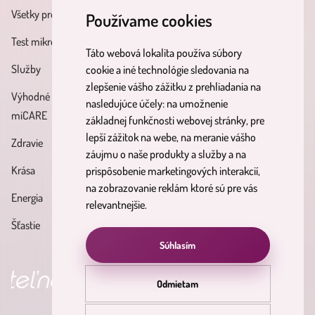
Všetky produkty
Všeobecné obchodné
O nás
Používame cookies
podmienky
Test mikrobiómu
Kontakt
Táto webová lokalita používa súbory
Zásady spracúvania osobných
Služby
Účinné látky
cookie a iné technológie sledovania na
údajov
zlepšenie vášho zážitku z prehliadania na
Výhodné balíky
Blog
nasledujúce účely:
na umožnenie
Reklamačný poriadok
miCARE
základnej funkčnosti webovej stránky
,
pre
Partnerský
Poučenie o právach
lepší zážitok na webe
,
na meranie vášho
Zdravie
program
dotknutých osôb
záujmu o naše produkty a služby a na
Krása
prispôsobenie marketingových interakcií
,
Formulár na odstúpenie od
na zobrazovanie reklám ktoré sú pre vás
Energia
zmluvy
relevantnejšie
.
Šťastie
Súhlasím
né výsledky
objav svoju nirv
Odmietam