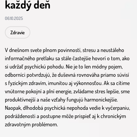
každý deň
06.10.2025
Zdravie
V dnešnom svete plnom povinností, stresu a neustáleho
informačného pretlaku sa stále častejšie hovorí o tom, ako
si udržať psychickú pohodu. Nie je to len módny pojem,
odborníci potvrdzujú, že duševná rovnováha priamo súvisí
s fyzickým zdravím, imunitou aj výkonnosťou. Ak sa cítime
vnútorne pokojní a plní energie, zvládame stres lepšie, sme
produktívnejší a naše vzťahy fungujú harmonickejšie.
Naopak, dlhodobá psychická nepohoda vedie k vyčerpaniu,
podráždenosti a postupne môže prispieť aj k chronickým
zdravotným problémom.