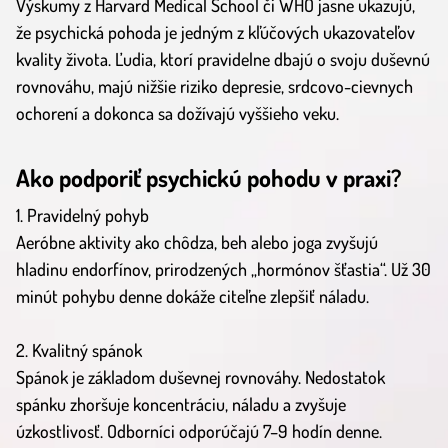
Výskumy z Harvard Medical School či WHO jasne ukazujú,
že psychická pohoda je jedným z kľúčových ukazovateľov
kvality života. Ľudia, ktorí pravidelne dbajú o svoju duševnú
rovnováhu, majú nižšie riziko depresie, srdcovo-cievnych
ochorení a dokonca sa dožívajú vyššieho veku.
Ako podporiť psychickú pohodu v praxi?
1. Pravidelný pohyb
Aeróbne aktivity ako chôdza, beh alebo joga zvyšujú
hladinu endorfínov, prirodzených „hormónov šťastia“. Už 30
minút pohybu denne dokáže citeľne zlepšiť náladu.
2. Kvalitný spánok
Spánok je základom duševnej rovnováhy. Nedostatok
spánku zhoršuje koncentráciu, náladu a zvyšuje
úzkostlivosť. Odborníci odporúčajú 7–9 hodín denne.