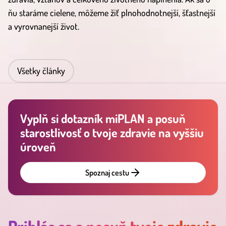
ňu staráme cielene, môžeme žiť plnohodnotnejší, šťastnejší
a vyrovnanejší život.
Všetky články
Vyplň si dotazník miPLAN a posuň
starostlivosť o tvoje zdravie na vyššiu
úroveň
Spoznaj cestu