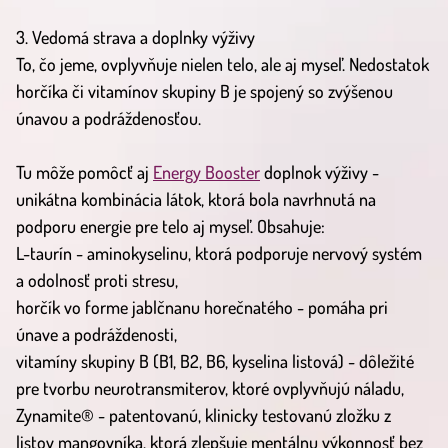
3. Vedomá strava a doplnky výživy
To, čo jeme, ovplyvňuje nielen telo, ale aj myseľ. Nedostatok
horčíka či vitamínov skupiny B je spojený so zvýšenou
únavou a podráždenosťou.
Tu môže pomôcť aj
Energy Booster
doplnok výživy -
unikátna kombinácia látok, ktorá bola navrhnutá na
podporu energie pre telo aj myseľ. Obsahuje:
L-taurín - aminokyselinu, ktorá podporuje nervový systém
a odolnosť proti stresu,
horčík vo forme jablčnanu horečnatého - pomáha pri
únave a podráždenosti,
vitamíny skupiny B (B1, B2, B6, kyselina listová) - dôležité
pre tvorbu neurotransmiterov, ktoré ovplyvňujú náladu,
Zynamite® - patentovanú, klinicky testovanú zložku z
listov mangovníka, ktorá zlepšuje mentálnu výkonnosť bez