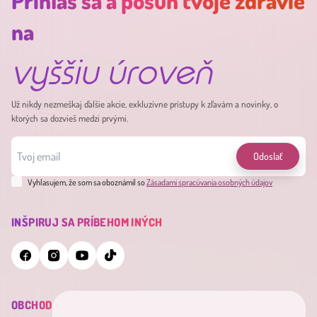
Prihlás sa a posuň tvoje zdravie
na
vyššiu úroveň
Už nikdy nezmeškaj ďalšie akcie, exkluzívne prístupy k zľavám a novinky, o
ktorých sa dozvieš medzi prvými.
Odoslať
Vyhlasujem, že som sa oboznámil so
Zásadami spracúvania osobných údajov
INŠPIRUJ SA PRÍBEHOM INÝCH
OBCHOD
INFORMÁCIE
MINDERAMA