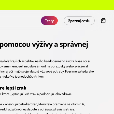
Testy
Spoznaj cestu
 pomocou výživy a správnej
 najdôležitejších aspektov nášho každodenného života. Naše oči si
, aby sme nemuseli neustále žmúriť na obrazovky alebo zväčšovať
íny, aj oči majú svoje vlastné výživové potreby. Pozrime sa teda, ako
 a niekoľko jednoduchých trikov.
pre lepší zrak
, ktoré „vyživujú“ váš zrak a podporujú jeho zdravie.
ne – obsahujú beta-karotén, ktorý telo premieňa na vitamín A,
edchádzať nočnej slepote a udržiava zdravie sietnice.