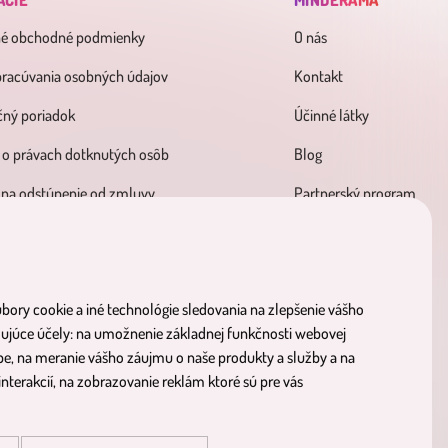
ÁCIE
MINDERAMA
né obchodné podmienky
O nás
pracúvania osobných údajov
Kontakt
ný poriadok
Účinné látky
 o právach dotknutých osôb
Blog
 na odstúpenie od zmluvy
Partnerský program
bory cookie a iné technológie sledovania na zlepšenie vášho
dujúce účely:
na umožnenie základnej funkčnosti webovej
be
,
na meranie vášho záujmu o naše produkty a služby a na
e
viditeľné výsledky
objav 
nterakcií
,
na zobrazovanie reklám ktoré sú pre vás