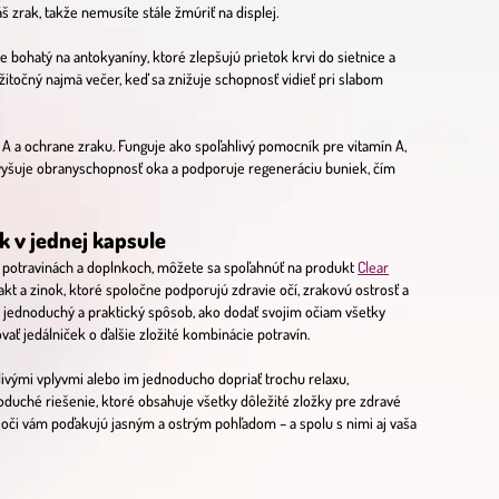
š zrak, takže nemusíte stále žmúriť na displej.
e bohatý na antokyaníny, ktoré zlepšujú prietok krvi do sietnice a
itočný najmä večer, keď sa znižuje schopnosť vidieť pri slabom
 A a ochrane zraku. Funguje ako spoľahlivý pomocník pre vitamín A,
zvyšuje obranyschopnosť oka a podporuje regeneráciu buniek, čím
ak v jednej kapsule
 v potravinách a doplnkoch, môžete sa spoľahnúť na produkt
Clear
rakt a zinok, ktoré spoločne podporujú zdravie očí, zrakovú ostrosť a
je jednoduchý a praktický spôsob, ako dodať svojim očiam všetky
vať jedálniček o ďalšie zložité kombinácie potravín.
odlivými vplyvmi alebo im jednoducho dopriať trochu relaxu,
oduché riešenie, ktoré obsahuje všetky dôležité zložky pre zdravé
oči vám poďakujú jasným a ostrým pohľadom – a spolu s nimi aj vaša