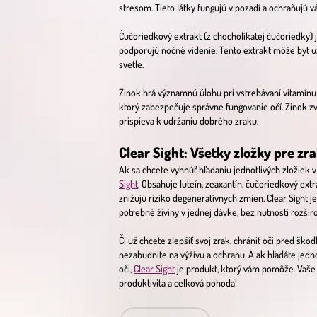
stresom. Tieto látky fungujú v pozadí a ochraňujú vá
Čučoriedkový extrakt (z chocholíkatej čučoriedky) j
podporujú nočné videnie. Tento extrakt môže byť už
svetle.
Zinok hrá významnú úlohu pri vstrebávaní vitamínu
ktorý zabezpečuje správne fungovanie očí. Zinok 
prispieva k udržaniu dobrého zraku.
Clear Sight: Všetky zložky pre zr
Ak sa chcete vyhnúť hľadaniu jednotlivých zložiek
Sight
. Obsahuje luteín, zeaxantín, čučoriedkový ext
znižujú riziko degeneratívnych zmien. Clear Sight 
potrebné živiny v jednej dávke, bez nutnosti rozširo
Či už chcete zlepšiť svoj zrak, chrániť oči pred šk
nezabudnite na výživu a ochranu. A ak hľadáte jedn
oči,
Clear Sight
je produkt, ktorý vám pomôže. Vaše 
produktivita a celková pohoda!