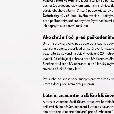
Vajíčka a morské ryby
ako losos a tuniak sú bohat
suchosťou a degeneratívnymi zmenami sietnice. Skús
zdroje obsahujú vitamín C, ktorý podporuje zdravie
Čučoriedky
sú v ríši bobuľového ovocia skutočným
pred poškodením spôsobeným voľnými radikálmi, a zl
ich doprajte ako zdravú maškrtu.
Ako chrániť oči pred poškodením
Okrem správnej výživy potrebujú oči aj čas na odd
vzdialené objekty (napríklad pri šoférovaní) môžu
pozerajte 20 sekúnd na objekt vzdialený 20 metrov.
uvoľniť. Dôležitá je aj ochrana pred UV žiarením. S
Slnečné okuliare s UV ochranou nie sú len štýlovým
rovnako dôležité ako v lete!
Pre suché oči spôsobené suchým prostredím alebo 
ktoré zvlhčujú oči a zmierňujú únavu.
Luteín, zeaxantín a ďalšie kľúčové
A teraz k vedeckej časti. Očiam prospieva kombinác
znižovať riziko očných ochorení. Luteín a zeaxantín
ako prírodné „slnečné okuliare“ pre oči. Absorbuj