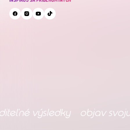
INŠPIRUJ SA PRÍBEHOM INÝCH
é výsledky
objav svoju nirvá