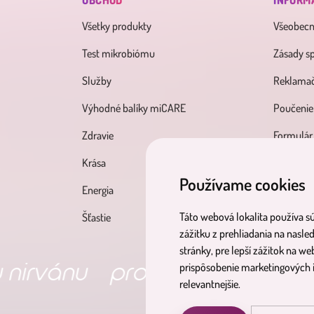
OBCHOD
INFORM
Všetky produkty
Všeobec
Test mikrobiómu
Zásady s
Služby
Reklamač
Výhodné balíky miCARE
Poučenie
Zdravie
Formulár
Krása
Používame cookies
Energia
Táto webová lokalita používa sú
Šťastie
zážitku z prehliadania na nasle
stránky
,
pre lepší zážitok na we
nu
produkty pre tvoje zdravi
prispôsobenie marketingových i
relevantnejšie
.