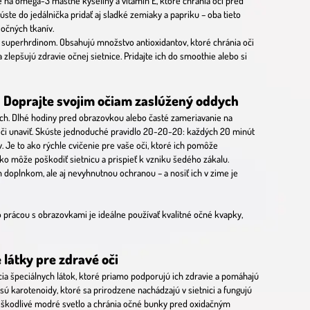
é na omega-3 mastné kyseliny a vitamín E, ktoré chránia oči pred
te do jedálnička pridať aj sladké zemiaky a papriku – oba tieto
 očných tkanív.
 superhrdinom. Obsahujú množstvo antioxidantov, ktoré chránia oči
epšujú zdravie očnej sietnice. Pridajte ich do smoothie alebo si
: Doprajte svojim očiam zaslúžený oddych
ych. Dlhé hodiny pred obrazovkou alebo časté zameriavanie na
 oči unaviť. Skúste jednoduché pravidlo 20-20-20: každých 20 minút
 Je to ako rýchle cvičenie pre vaše oči, ktoré ich pomôže
lnko môže poškodiť sietnicu a prispieť k vzniku šedého zákalu.
 doplnkom, ale aj nevyhnutnou ochranou – a nosiť ich v zime je
prácou s obrazovkami je ideálne používať kvalitné očné kvapky,
 látky pre zdravé oči
ia špeciálnych látok, ktoré priamo podporujú ich zdravie a pomáhajú
 sú karotenoidy, ktoré sa prirodzene nachádzajú v sietnici a fungujú
ú škodlivé modré svetlo a chránia očné bunky pred oxidačným