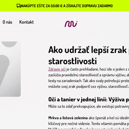
NAKÚPTE EŠTE ZA 50.00 € A ZÍSKAJTE DOPRAVU ZADARMO
O nás
Kontakt
Ako udržať lepší zrak
starostlivosti
Zdravie očí
je často prehliadané, hoci ide o jeden z
zaslúžia pravidelnú starostlivosť a správnu výživu
texty na zariadeniach. Tak ako svaly potrebujú prote
môžete svoj zrak podporiť cez výživu, starostlivosť
Oči a tanier v jednej línii: Výživa 
Môže sa to zdať prekvapujúce, ale existujú potraviny
Mrkva a listová zelenina
ako špenát a kel sú ideál
kľúčový pre nočné videnie. Tento vitamín pomáha pr