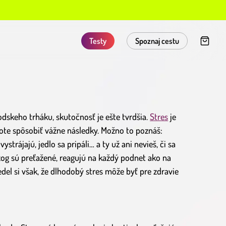
Testy
Spoznaj cestu
dskeho trháku, skutočnosť je ešte tvrdšia.
Stres
je
ote spôsobiť vážne následky. Možno to poznáš:
vystrájajú, jedlo sa pripáli… a ty už ani nevieš, či sa
ozog sú preťažené, reagujú na každý podnet ako na
del si však, že dlhodobý stres môže byť pre zdravie