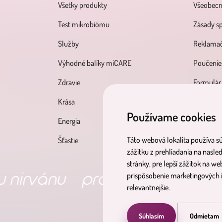
Všetky produkty
Všeobec
Test mikrobiómu
Zásady s
Služby
Reklamač
Výhodné balíky miCARE
Poučenie
Zdravie
Formulár
Krása
Používame cookies
Energia
Táto webová lokalita používa sú
Šťastie
zážitku z prehliadania na nasle
stránky
,
pre lepší zážitok na we
nu
produkty pre tvoje zdravi
prispôsobenie marketingových i
relevantnejšie
.
Súhlasím
Odmietam