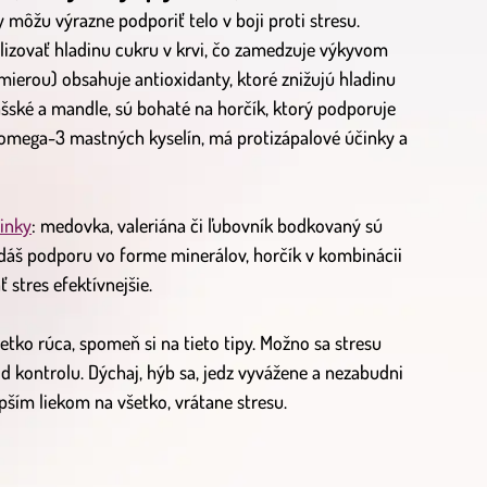
 môžu výrazne podporiť telo v boji proti stresu.
lizovať hladinu cukru v krvi, čo zamedzuje výkyvom
ierou) obsahuje antioxidanty, ktoré znižujú hladinu
šské a mandle, sú bohaté na horčík, ktorý podporuje
ý omega-3 mastných kyselín, má protizápalové účinky a
linky
: medovka, valeriána či ľubovník bodkovaný sú
dáš podporu vo forme minerálov, horčík v kombinácii
stres efektívnejšie.
etko rúca, spomeň si na tieto tipy. Možno sa stresu
od kontrolu. Dýchaj, hýb sa, jedz vyvážene a nezabudni
epším liekom na všetko, vrátane stresu.