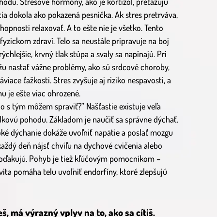
odu. Stresové hormóny, ako je kortizol, preťažujú
ia dokola ako pokazená pesnička. Ak stres pretrváva,
opnosti relaxovať. A to ešte nie je všetko. Tento
fyzickom zdraví. Telo sa neustále pripravuje na boj
ýchlejšie, krvný tlak stúpa a svaly sa napínajú. Pri
 nastať vážne problémy, ako sú srdcové choroby,
viace ťažkosti. Stres zvyšuje aj riziko nespavosti, a
u je ešte viac ohrozené.
 čo s tým môžem spraviť?” Našťastie existuje veľa
celkovú pohodu. Základom je naučiť sa správne dýchať.
ké dýchanie dokáže uvoľniť napätie a poslať mozgu
i každý deň nájsť chvíľu na dychové cvičenia alebo
o poďakujú. Pohyb je tiež kľúčovým pomocníkom –
vita pomáha telu uvoľniť endorfíny, ktoré zlepšujú
eš, má výrazný vplyv na to, ako sa cítiš.