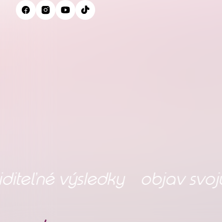
é výsledky
objav svoju nirvá