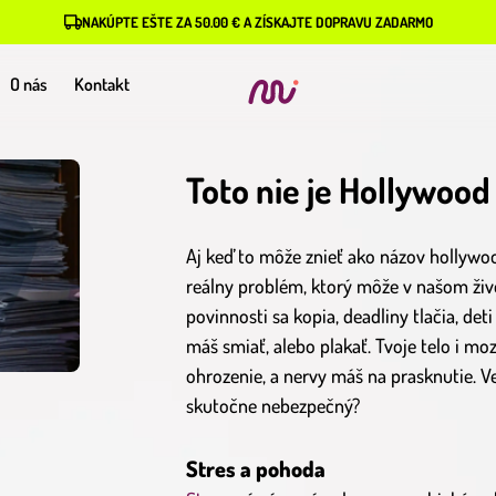
NAKÚPTE EŠTE ZA 50.00 € A ZÍSKAJTE DOPRAVU ZADARMO
O nás
Kontakt
Toto nie je Hollywood
Aj keď to môže znieť ako názov hollywoo
reálny problém, ktorý môže v našom živ
povinnosti sa kopia, deadliny tlačia, deti 
máš smiať, alebo plakať. Tvoje telo i m
ohrozenie, a nervy máš na prasknutie. Ve
skutočne nebezpečný?
Stres a pohoda