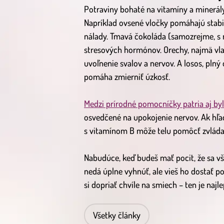
Potraviny bohaté na vitamíny a minerály
Napríklad ovsené vločky pomáhajú stabi
nálady. Tmavá čokoláda (samozrejme, s m
stresových hormónov. Orechy, najmä vla
uvoľnenie svalov a nervov. A losos, pln
pomáha zmierniť úzkosť.
Medzi prírodné pomocníčky patria aj by
osvedčené na upokojenie nervov. Ak hľa
s vitamínom B môže telu pomôcť zvládať 
Nabudúce, keď budeš mať pocit, že sa vš
nedá úplne vyhnúť, ale vieš ho dostať p
si dopriať chvíle na smiech – ten je najl
Všetky články