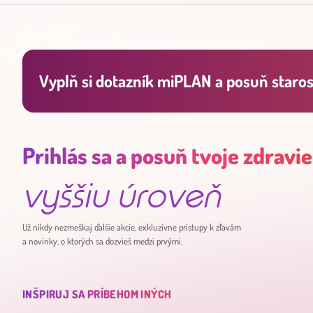
Vyplň si dotazník miPLAN a posuň starost
Prihlás sa a posuň tvoje zdravie
vyššiu úroveň
Už nikdy nezmeškaj ďalšie akcie, exkluzívne prístupy k zľavám
a novinky, o ktorých sa dozvieš medzi prvými.
INŠPIRUJ SA PRÍBEHOM INÝCH