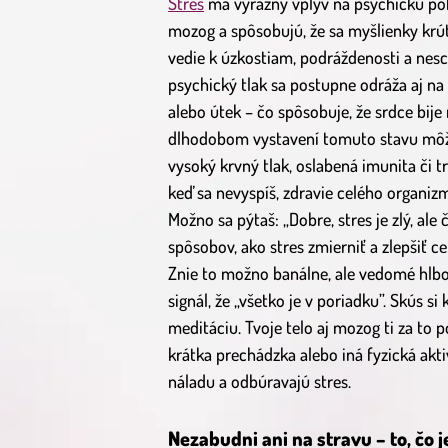
Stres
má výrazný vplyv na psychickú poh
mozog a spôsobujú, že sa myšlienky krút
vedie k úzkostiam, podráždenosti a nesch
psychický tlak sa postupne odráža aj na 
alebo útek – čo spôsobuje, že srdce bije r
dlhodobom vystavení tomuto stavu môžu
vysoký krvný tlak, oslabená imunita či trá
keď sa nevyspíš, zdravie celého organizm
Možno sa pýtaš: „Dobre, stres je zlý, ale
spôsobov, ako stres zmierniť a zlepšiť 
Znie to možno banálne, ale vedomé hlbo
signál, že „všetko je v poriadku”. Skús s
meditáciu. Tvoje telo aj mozog ti za t
krátka prechádzka alebo iná fyzická akti
náladu a odbúravajú stres.
Nezabudni ani na stravu – to, čo j