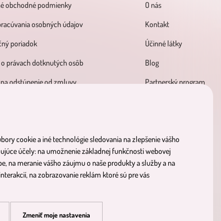
né obchodné podmienky
O nás
pracúvania osobných údajov
Kontakt
ný poriadok
Účinné látky
 o právach dotknutých osôb
Blog
 na odstúpenie od zmluvy
Partnerský program
bory cookie a iné technológie sledovania na zlepšenie vášho
dujúce účely:
na umožnenie základnej funkčnosti webovej
be
,
na meranie vášho záujmu o naše produkty a služby a na
e
viditeľné výsledky
objav 
nterakcií
,
na zobrazovanie reklám ktoré sú pre vás
Zmeniť moje nastavenia