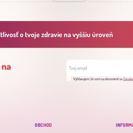
livosť o tvoje zdravie na vyššiu úroveň
 na
Vyhlasujem, že som sa oboznámil so
Zásada
OBCHOD
INFORM