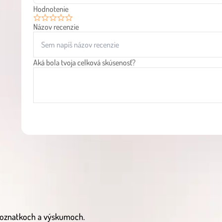
Hodnotenie
Názov recenzie
1
2
3
4
5
Aká bola tvoja celková skúsenosť?
 poznatkoch a výskumoch.