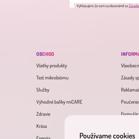
Vyhlasujem, že som sa oboznámil so
Zásada
OBCHOD
INFORM
Všetky produkty
Všeobec
Test mikrobiómu
Zásady s
Služby
Reklamač
Výhodné balíky miCARE
Poučenie
Zdravie
Formulár
Krása
Používame cookies
Energia