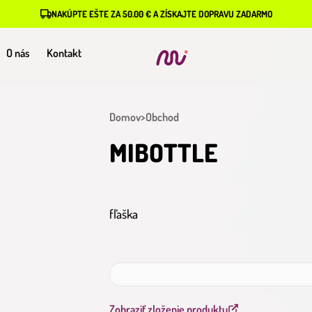
NAKÚPTE EŠTE ZA 50.00 € A ZÍSKAJTE DOPRAVU ZADARMO
O nás
Kontakt
Domov
>
Obchod
MIBOTTLE
fľaška
Zobraziť zloženie produktu