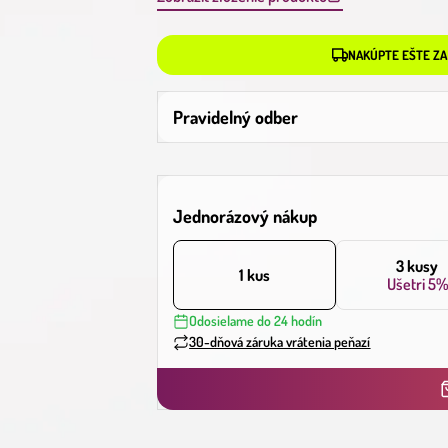
NAKÚPTE EŠTE ZA
Pravidelný odber
Jednorázový nákup
3 kusy
1 kus
Ušetri
5%
Odosielame do 24 hodín
30-dňová záruka vrátenia peňazí