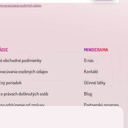
mi spracúvania osobných údajov
ÁCIE
MINDERAMA
né obchodné podmienky
O nás
pracúvania osobných údajov
Kontakt
ný poriadok
Účinné látky
 o právach dotknutých osôb
Blog
 na odstúpenie od zmluvy
Partnerský program