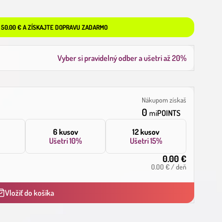
 50.00 € A ZÍSKAJTE DOPRAVU ZADARMO
Vyber si pravidelný odber a ušetri až
20%
Nákupom získaš
0
mi
POINTS
6 kusov
12 kusov
Ušetri
10%
Ušetri
15%
0.00
€
0.00
€
/
deň
Vložiť do košíka